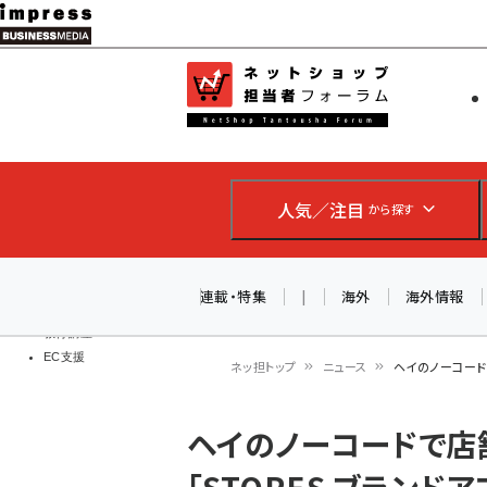
メ
イ
EC担当者
ネットショッ
ン
Web担当者
コ
製品導入
ン
企業IT
ソフト開発
テ
IoT・AI
人気／注目
から探す
ン
DCクラウド
研究・調査
ツ
エネルギー
に
連載・特集
|
海外
海外情報
ドローン
移
教育講座
EC支援
動
ネッ担トップ
ニュース
ヘイのノーコード
パ
ヘイのノーコードで店
ン