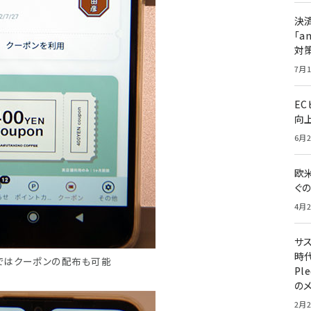
決
「a
対
7月1
E
向
6月2
欧
ぐ
4月2
サ
時代
ではクーポンの配布も可能
Pl
の
2月2