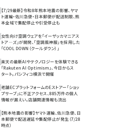
【7/29最新】令和8年熊本地震の影響、ヤマ
ト運輸・佐川急便・日本郵便が配送制限、熊
本全域で集配停止や引受停止も
女性向け空調ウェアを「イーザッカマニアス
トア―ズ」が開発、「空調風神服」を採用した
「COOL DOWN（クールダウン）」
楽天の最新AIやテクノロジーを体験できる
「Rakuten AI Optimism」、今日からス
タート。パシフィコ横浜で開催
老舗ECプラットフォームのEストアー「ショッ
プサーブ」に不正アクセス、885万件の個人
情報が漏えい。店舗関連情報も流出
【熊本地震の影響】ヤマト運輸、佐川急便、日
本郵便で配送遅延や集配停止が発生（7/28
時点）