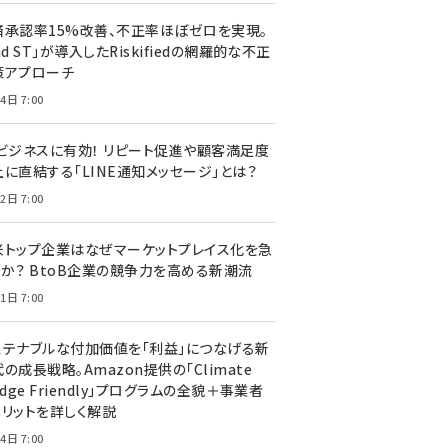
済承認率15%改善、不正率ほぼゼロを実現。
nd ST」が導入したRiskifiedの網羅的な不正
策アプローチ
4日 7:00
Cビジネスに有効！ リピート促進や顧客満足度
上に直結する「LINE通知メッセージ」とは？
2日 7:00
米トップ企業はなぜマーケットプレイス化を急
のか？ BtoB企業の競争力を高める新潮流
1日 7:00
ステナブルな付加価値を「利益」につなげる新
の成長戦略。Amazon提供の「Climate
edge Friendly」プログラムの全貌＋事業者
メリットを詳しく解説
4日 7:00