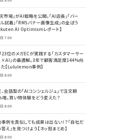
日 8:00
天市場」がAI戦略を公開。「AI店長」「バー
ャル試着」「RMSバナー画像生成」の全ぼう
akuten AI Optimismレポート】
日 7:00
界23位のメガECが実践する「カスタマーサー
ス×AI」の最適解。3年で顧客満足度144%向
た【Lululemon事例】
日 8:00
天、会話型の「AIコンシェルジュ」で注文額
7％増。買い物体験をどう変えた？
日 8:00
功事例を真似しても成果は出ない！？「自社だ
の答え」を見つけよう【ネッ担まとめ】
日 8:00