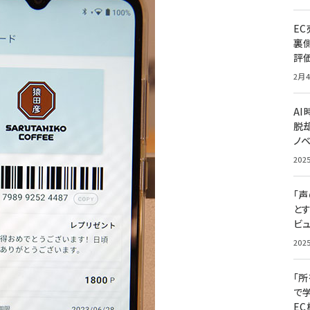
E
裏
評
2月4
A
脱却
ノ
202
「
と
ビュ
202
「
で
E