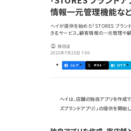
「STORES ブランド
く
情報一元管理機能な
ず
ヘイが提供を始めた「STORES ブラ
きるサービス。顧客情報の一元管理や
藤田遥
2022年7月15日 7:00
シェア
ポスト
はてブ
ヘイは、店舗の独自アプリを作成でき
ズブランドアプリ）」の提供を開始し