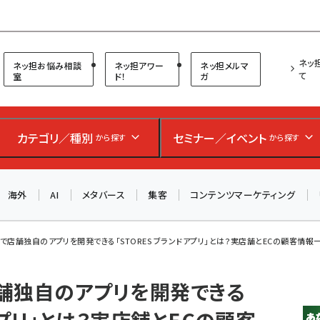
プ担当者フォーラム
ネッ
ネッ担お悩み相談
ネッ担アワー
ネッ担メルマ
て
室
ド！
ガ
お知らせ
AIが買い物を代行する時代に打つべき「次の一手」とは？
カテゴリ／種別
セミナー／イベント
から探す
から探す
アルペン、オイシックス、元UA責任者が登壇のリアルECセ
ミナー（8/26＠東京）【交流会も実施】
海外
AI
メタバース
集客
コンテンツマーケティング
8/26（水）、東京・四谷で開催。登壇者・聴講者と交流できる
交流会も実施します。すべての講演を無料で聴講できます！
で店舗独自のアプリを開発できる「STORES ブランドアプリ」とは？実店舗とECの顧客情報一
舗独自のアプリを開発できる