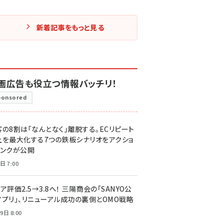
新着記事をもっと見る
画広告も役立つ情報バッチリ！
ponsored
客の8割は「なんとなく」離脱する。ECリピート
上を最大化する7つの鉄板シナリオをアクショ
リンクが公開
日 7:00
ア評価2.5→3.8へ！ 三陽商会の「SANYO公
アプリ」、リニューアル成功の裏側とOMO戦略
9日 8:00