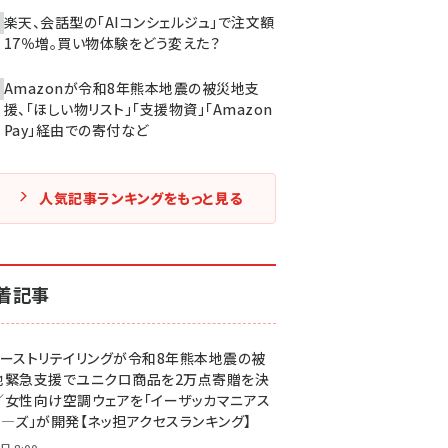
楽天、会話型の「AIコンシェルジュ」で注文額
17％増。買い物体験をどう変えた？
Amazonが令和8年熊本地震の被災地支
援、「ほしい物リスト」「支援物資」「Amazon
Pay」経由での寄付など
人気記事ランキングをもっと見る
着記事
ァーストリテイリングが令和8年熊本地震の被
地緊急支援でユニクロ商品を2万点寄贈を決
／女性向け空調ウェアを「イーザッカマニアス
ア―ズ」が開発【ネッ担アクセスランキング】