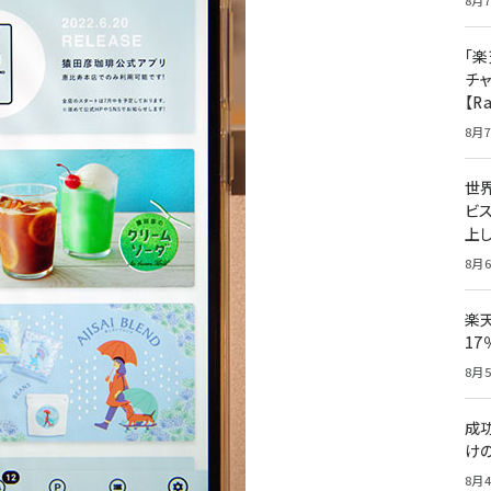
8月7
「楽
チ
【R
8月7
世
ビ
上し
8月6
楽
1
8月5
成
け
8月4