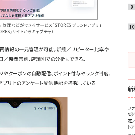
理などができるサービス「STORES ブランドアプリ」
ORES」サイトからキャプチャ）
購買情報の一元管理が可能。新規／リピーター比率や
日／時間帯別、店舗別での分析もできる。
ジやクーポンの自動配信、ポイント付与やランク制度、
アプリ上のアンケート配信機能を搭載している。
新
フ
災
定
ト