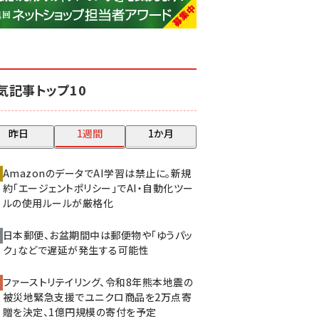
base (1081)
ビィ・フォアード (776)
revico (744)
気記事トップ10
昨日
1週間
1か月
AmazonのデータでAI学習は禁止に。新規
約「エージェントポリシー」でAI・自動化ツー
ルの使用ルールが厳格化
日本郵便、お盆期間中は郵便物や「ゆうパッ
ク」などで遅延が発生する可能性
ファーストリテイリング、令和8年熊本地震の
被災地緊急支援でユニクロ商品を2万点寄
贈を決定、1億円規模の寄付を予定