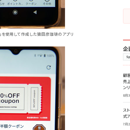
アプリ」を使用して作成した猿田彦珈琲のアプリ
企
S
顧
売
ン
8月3
スト
式
7月2