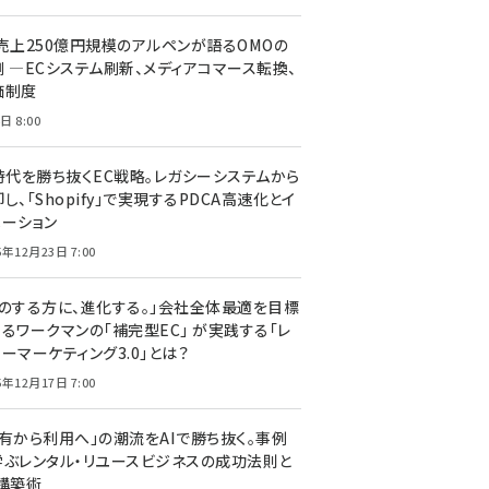
C売上250億円規模のアルペンが語るOMOの
側 ―ECシステム刷新、メディアコマース転換、
価制度
日 8:00
I時代を勝ち抜くEC戦略。レガシーシステムから
し、「Shopify」で実現するPDCA高速化とイ
ベーション
5年12月23日 7:00
声のする方に、進化する。」会社全体最適を目標
するワークマンの「補完型EC」 が実践する「レ
ーマーケティング3.0」とは？
5年12月17日 7:00
所有から利用へ」の潮流をAIで勝ち抜く。事例
学ぶレンタル・リユースビジネスの成功法則と
C構築術