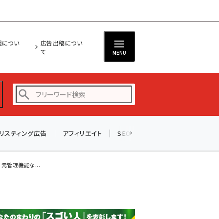
担につい
広告出稿につい
て
MENU
リスティング広告
アフィリエイト
SEO
メール
ソーシャル
amazon (2255)
yahoo (1906)
元管理機能な...
楽天 (1874)
ecbeing (1210)
アスクル (1122)