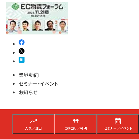
業界動向
セミナー・イベント
お知らせ
物流2024年問題、CRM、Amazon攻略法、
D2Cの成功事例などが学べるWebセミナー
【12/5開催】
人気／注目
カテゴリ／種別
セミナー／イベント
ライフェックスは、売れるネット広告社、そばに、wevnal、キャッチボール、スク