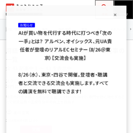
メ
ネットショップ担当者フォーラム
イ
検索
MENU
ン
お知らせ
コ
連載・特集
|
海外
海外情報
海外
AI
メタバース
AIが買い物を代行する時代に打つべき「次の
ン
一手」とは？ アルペン、オイシックス、元UA責
テ
用語「スクロール360」 が使われている記事の
任者が登壇のリアルECセミナー（8/26＠東
ン
京）【交流会も実施】
一覧
ツ
amazon (2249)
全 43 記事中 1 ～ 43 を表示中
に
8/26（水）、東京・四谷で開催。登壇者・聴講
yahoo (1901)
移
スクロール、化粧品・健康食品の物流代行を
者と交流できる交流会も実施します。すべて
専門に手掛ける新物流センターを新設へ
動
楽天 (1871)
の講演を無料で聴講できます！
物流代行を手掛けるのは子会社、スクロール360で、専門分野に特化するこ
ecbeing (1207)
とで物流品質や生産性効率の向上を目指す
アスクル (1119)
瀧川 正実
2014年8月4日 12:00
base (1077)
ビィ・フォアード (773)