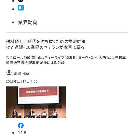
業界動向
送料値上げ時代を勝ち抜くための物流対策
は？ 通販・EC業界のベテランが本音で語る
スクロール360 高山氏、ティーライフ 須浪氏、ヌーヴ・エイ 大西氏と、元日本
通信販売協会理事柿尾氏による対談
渡部 和章
2018年1月17日 7:00
116