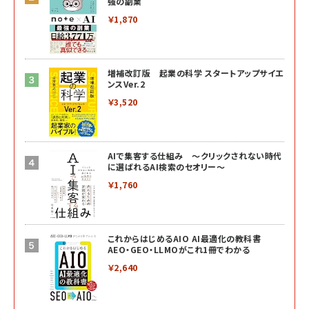
強の副業
￥1,870
増補改訂版 起業の科学 スタートアップサイエ
ンスVer.2
￥3,520
AIで集客する仕組み ～クリックされない時代
に選ばれるAI検索のセオリー～
￥1,760
これからはじめるAIO AI最適化の教科書
AEO・GEO・LLMOがこれ1冊でわかる
￥2,640