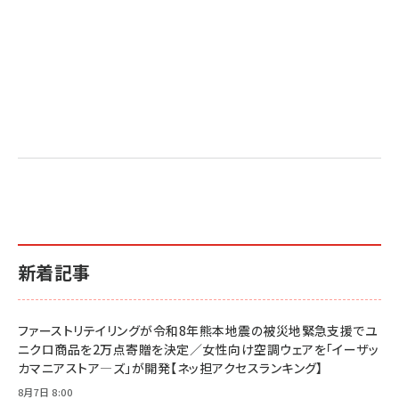
新着記事
ファーストリテイリングが令和8年熊本地震の被災地緊急支援でユ
ニクロ商品を2万点寄贈を決定／女性向け空調ウェアを「イーザッ
カマニアストア―ズ」が開発【ネッ担アクセスランキング】
8月7日 8:00