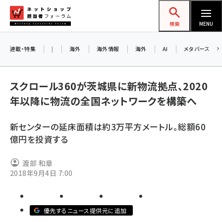
メ
ネットショップ担当者フォーラム
イ
検索
MENU
ン
コ
連載・特集
|
海外
海外情報
海外
AI
メタバース
ン
お
テ
スクロール360が茨城県に新物流拠点、2020
ン
ア
年以降に物流の全国ネットワークを構築へ
ツ
amazon (2259)
に
新センターの延床面積は約3万平方メートル。総額60
yahoo (1908)
移
8
億円を投資する
交
動
楽天 (1876)
渡部 和章
ecbeing (1211)
2018年9月4日 7:00
アスクル (1122)
base (1083)
優先するニュース提供元に追加
ビィ・フォアード (781)