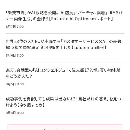
「楽天市場」がAI戦略を公開。「AI店長」「バーチャル試着」「RMSバ
ナー画像生成」の全ぼう【Rakuten AI Optimismレポート】
8月7日 7:00
世界23位のメガECが実践する「カスタマーサービス×AI」の最適
解。3年で顧客満足度144%向上した【Lululemon事例】
8月6日 8:00
楽天、会話型の「AIコンシェルジュ」で注文額17％増。買い物体験
をどう変えた？
8月5日 8:00
成功事例を真似しても成果は出ない！？「自社だけの答え」を見つ
けよう【ネッ担まとめ】
8月4日 8:00