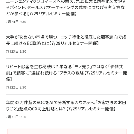
エージェンティックコマースへの備え、売上拡大と効率化を実現す
るポイント、セールスとマーケティングの成果につなげる考え方な
どが学べる【7/29リアルセミナー開催】
7月24日 8:30
大手が攻めない市場で勝つ！ ニッチ特化と徹底した顧客志向で成
長し続けるEC戦略とは【7/29リアルセミナー開催】
7月23日 8:30
リピート顧客を生む秘訣は？ 単なる「モノ売り」ではなく「価値共
創」で顧客に“選ばれ続ける”プラスの戦略【7/29リアルセミナー開
催】
7月22日 8:30
年間32万件超のVOCをAIで分析するカウネット。「お客さまのお困
りごと」起点のCX向上戦略とは？【7/29リアルセミナー開催】
7月21日 9:00