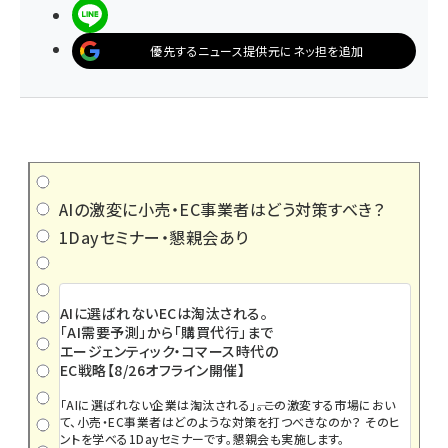
LINEで送る
優先するニュース提供元にネッ担を追加
AIの激変に小売・EC事業者はどう対策すべき？
1Dayセミナー・懇親会あり
AIに選ばれないECは淘汰される。
「AI需要予測」から「購買代行」まで
エージェンティック・コマース時代の
EC戦略【8/26オフライン開催】
「AIに選ばれない企業は淘汰される」――。この激変する市場におい
て、小売・EC事業者はどのような対策を打つべきなのか？ そのヒ
ントを学べる1Dayセミナーです。懇親会も実施します。