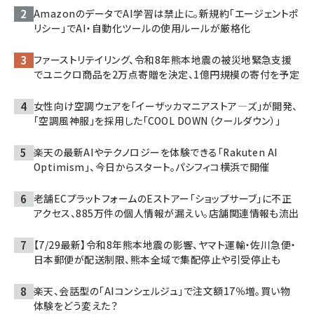
AmazonのデータでAI学習は禁止に。新規約「エージェントポ
リシー」でAI・自動化ツールの使用ルールが厳格化
ファーストリテイリング、令和8年熊本地震の被災地緊急支援
でユニクロ商品を2万点寄贈を決定、1億円規模の寄付を予定
女性向け空調ウェアを「イーザッカマニアストア―ズ」が開発、
「空調風神服」を採用した「COOL DOWN（クールダウン）」
楽天の最新AIやテクノロジーを体験できる「Rakuten AI
Optimism」、今日からスタート。パシフィコ横浜で開催
老舗ECプラットフォームのEストアー「ショップサーブ」に不正
アクセス、885万件の個人情報が漏えい。店舗関連情報も流出
【7/29最新】令和8年熊本地震の影響、ヤマト運輸・佐川急便・
日本郵便が配送制限、熊本全域で集配停止や引受停止も
楽天、会話型の「AIコンシェルジュ」で注文額17％増。買い物
体験をどう変えた？