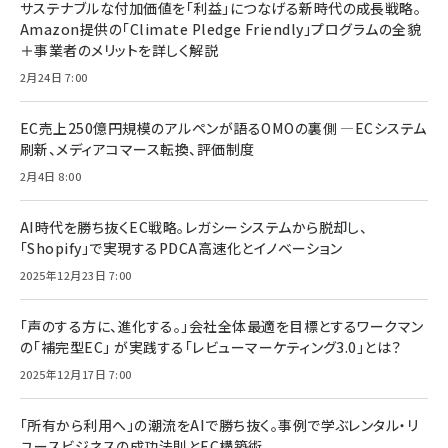
サステナブルな付加価値を「利益」につなげる新時代の成長戦略。
Amazon提供の「Climate Pledge Friendly」プログラムの全貌
＋事業者のメリットを詳しく解説
2月24日 7:00
EC売上250億円規模のアルペンが語るOMOの裏側 ―ECシステム
刷新、メディアコマース転換、評価制度
2月4日 8:00
AI時代を勝ち抜くEC戦略。レガシーシステムから脱却し、
「Shopify」で実現するPDCA高速化とイノベーション
2025年12月23日 7:00
「声のする方に、進化する。」会社全体最適を目標とするワークマン
の「補完型EC」 が実践する「レビューマーケティング3.0」とは？
2025年12月17日 7:00
「所有から利用へ」の潮流をAIで勝ち抜く。事例で学ぶレンタル・リ
ユースビジネスの成功法則とEC構築術