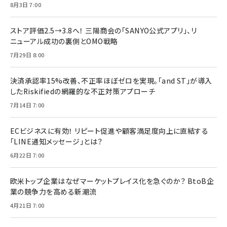
8月3日 7:00
ストア評価2.5→3.8へ！ 三陽商会の「SANYO公式アプリ」、リ
ニューアル成功の裏側とOMO戦略
7月29日 8:00
決済承認率15%改善、不正率ほぼゼロを実現。「and ST」が導入
したRiskifiedの網羅的な不正対策アプローチ
7月14日 7:00
ECビジネスに有効！ リピート促進や顧客満足度向上に直結する
「LINE通知メッセージ」とは？
6月22日 7:00
欧米トップ企業はなぜマーケットプレイス化を急ぐのか？ BtoB企
業の競争力を高める新潮流
4月21日 7:00