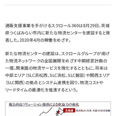
revico (744)
通販支援事業を手がけるスクロール360は8月29日、茨城
県つくばみらい市内に新たな物流センターを建設すると発
表した。2020年4月の稼働をめざす。
参
新たな物流センターの建設は、スクロールグループが掲げ
た物流ネットワークの全国展開をめざす中期経営計画の
一環。関東圏の物流サービスを強化するとともに、将来は
中部エリア（SLC浜松西、SLC浜松、SLC磐田）や関西エリア
（SLC関西）の拠点とシステム連携を図り、物流コストや
リードタイムの最適化を推進するという。