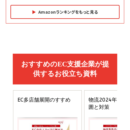
Amazonランキングをもっと見る
Amazon マーケティング・セールス全般関連書籍 の
Amazon ビジネス・経済関連書籍 の売れ筋ランキン
Amazon 経営戦略関連書籍 の売れ筋ランキング
売れ筋ランキング
グ
更新日時：2026/06/26 19:05
更新日時：2026/06/26 19:05
更新日時：2026/06/26 19:05
2億円を売り上げたプロが教える note×AI 最強の
anan(アンアン)2026/07/01号 No.2501[魅せる
ベインキャピタル 企業価値向上力の秘密
副業
カラダ2026／宮舘涼太]
￥2,640
￥1,870
￥880
イシューからはじめよ［改訂版］――知的生産の「シンプ
小さな会社は戦略が9割
anan(アンアン)2026/06/24号 No.2500増刊
ルな本質」
スペシャルエディション[王道エンタメの矜持／
￥1,980
BTS]
￥2,200
￥1,100
ドリルを売るには穴を売れ
経営メモ 16年の起業家人生で得た知見
anan(アンアン)2026/07/08号 No.2502[2026
￥1,815
￥2,750
年後半、あなたの恋と運命／山田涼介]
￥880
Brand Shift(ブランド・シフト): 「信頼」で選ばれ
影響力の武器［新版］：人を動かす七つの原理
る時代の成長戦略
￥3,190
ママ投資家が育休中に１億貯めた株式投資