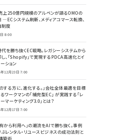
C売上250億円規模のアルペンが語るOMOの
側 ―ECシステム刷新、メディアコマース転換、
価制度
日 8:00
I時代を勝ち抜くEC戦略。レガシーシステムから
し、「Shopify」で実現するPDCA高速化とイ
ベーション
5年12月23日 7:00
声のする方に、進化する。」会社全体最適を目標
するワークマンの「補完型EC」 が実践する「レ
ーマーケティング3.0」とは？
5年12月17日 7:00
所有から利用へ」の潮流をAIで勝ち抜く。事例
学ぶレンタル・リユースビジネスの成功法則と
C構築術