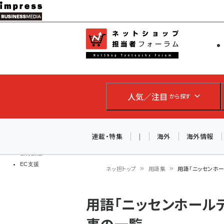
メ
イ
EC担当者
ネットショッ
ン
Web担当者
コ
製品導入
ン
企業IT
ソフト開発
テ
IoT・AI
人気／注目
から探す
ン
DCクラウド
研究・調査
ツ
エネルギー
に
連載・特集
|
海外
海外情報
ドローン
移
教育講座
EC支援
動
ネッ担トップ
用語集
用語「ニッセンホー
パ
用語「ニッセンホール
ン