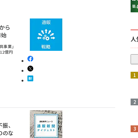
から
開始
人
具事業」
12億円
参加登録はこちら↑
不振、
Dのな