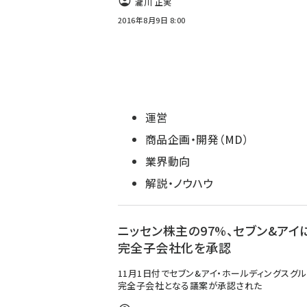
瀧川 正実
2016年8月9日 8:00
運営
商品企画・開発（MD）
業界動向
解説・ノウハウ
ニッセン株主の97%、セブン&アイ
完全子会社化を承認
11月1日付でセブン&アイ・ホールディングスグ
完全子会社となる議案が承認された