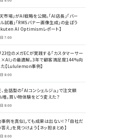
日 8:00
天市場」がAI戦略を公開。「AI店長」「バー
ャル試着」「RMSバナー画像生成」の全ぼう
akuten AI Optimismレポート】
日 7:00
界23位のメガECが実践する「カスタマーサー
ス×AI」の最適解。3年で顧客満足度144%向
た【Lululemon事例】
日 8:00
天、会話型の「AIコンシェルジュ」で注文額
7％増。買い物体験をどう変えた？
日 8:00
功事例を真似しても成果は出ない！？「自社だ
の答え」を見つけよう【ネッ担まとめ】
日 8:00