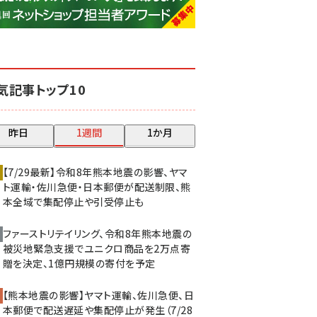
base (1077)
ビィ・フォアード (773)
revico (740)
気記事トップ10
昨日
1週間
1か月
【7/29最新】令和8年熊本地震の影響、ヤマ
ト運輸・佐川急便・日本郵便が配送制限、熊
本全域で集配停止や引受停止も
ファーストリテイリング、令和8年熊本地震の
被災地緊急支援でユニクロ商品を2万点寄
贈を決定、1億円規模の寄付を予定
【熊本地震の影響】ヤマト運輸、佐川急便、日
本郵便で配送遅延や集配停止が発生（7/28