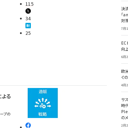
115
決
「a
34
対
7月1
25
E
向
6月2
欧
ぐ
4月2
による
サ
時代
Pl
ループの
の
2月2