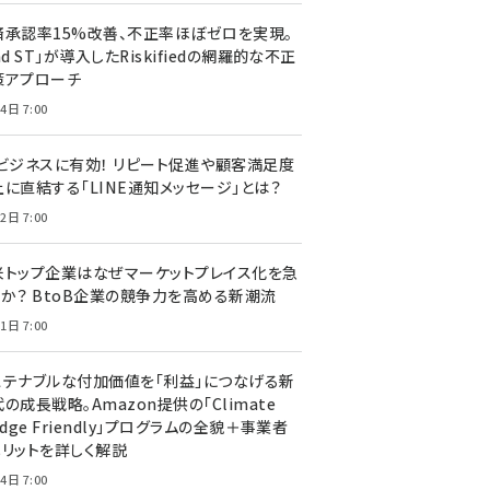
済承認率15%改善、不正率ほぼゼロを実現。
nd ST」が導入したRiskifiedの網羅的な不正
策アプローチ
4日 7:00
Cビジネスに有効！ リピート促進や顧客満足度
上に直結する「LINE通知メッセージ」とは？
2日 7:00
米トップ企業はなぜマーケットプレイス化を急
のか？ BtoB企業の競争力を高める新潮流
1日 7:00
ステナブルな付加価値を「利益」につなげる新
の成長戦略。Amazon提供の「Climate
edge Friendly」プログラムの全貌＋事業者
メリットを詳しく解説
4日 7:00