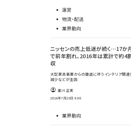
運営
物流・配送
業界動向
ニッセンの売上低迷が続く…17か
で前年割れ、2016年は累計で約4
収
大型家具事業からの撤退に伴うインテリア関連
減少などが主因
瀧川 正実
2016年7月20日 9:00
業界動向