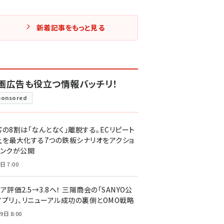
新着記事をもっと見る
画広告も役立つ情報バッチリ！
ponsored
客の8割は「なんとなく」離脱する。ECリピート
上を最大化する7つの鉄板シナリオをアクショ
リンクが公開
日 7:00
ア評価2.5→3.8へ！ 三陽商会の「SANYO公
アプリ」、リニューアル成功の裏側とOMO戦略
9日 8:00