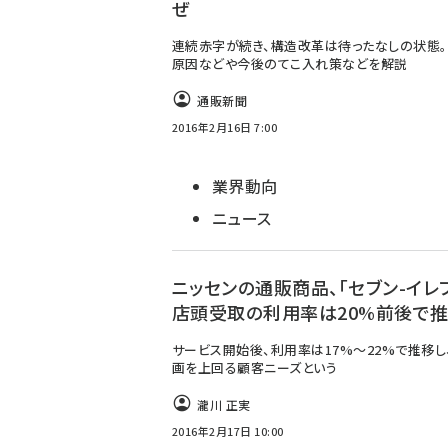
ぜ
連続赤字が続き、構造改革は待ったなしの状態
原因などや今後のてこ入れ策などを解説
通販新聞
2016年2月16日 7:00
業界動向
ニュース
ニッセンの通販商品、「セブン-イレ
店頭受取の利用率は20%前後で
サービス開始後、利用率は17%～22%で推移し
画を上回る顧客ニーズという
瀧川 正実
2016年2月17日 10:00