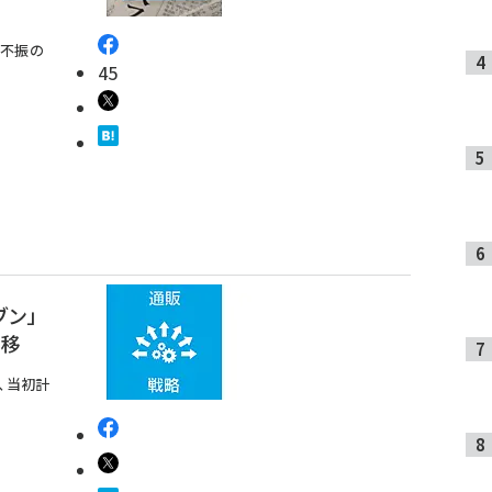
。不振の
45
ブン」
推移
、当初計