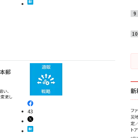
日本郵
新
狙い、
を変更し
フ
43
災
定
ト