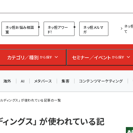
プ担当者フォーラム
ネッ
ネッ担お悩み相談
ネッ担アワー
ネッ担メルマ
て
室
ド！
ガ
お知らせ
AIが買い物を代行する時代に打つべき「次の一手」とは？
カテゴリ／種別
セミナー／イベント
アルペン、オイシックス、元UA責任者が登壇のリアルECセ
から探す
から探す
ミナー（8/26＠東京）【交流会も実施】
海外
AI
メタバース
集客
コンテンツマーケティング
8/26（水）、東京・四谷で開催。登壇者・聴講者と交流できる
交流会も実施します。すべての講演を無料で聴講できます！
ルディングス」 が使われている記事の一覧
ディングス」 が使われている記