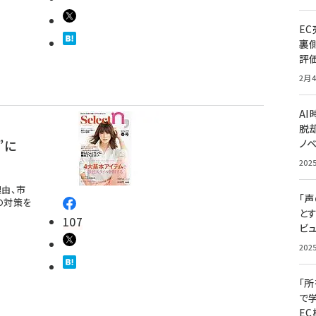
E
裏
評
2月4
A
脱却
”に
ノ
202
理由、市
「
の対策を
と
107
ビュ
202
「
で
E