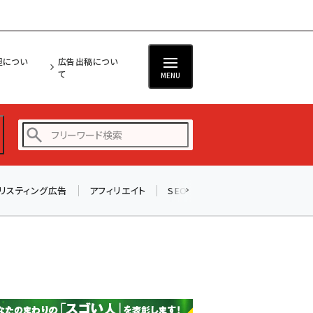
担につい
広告出稿につい
て
MENU
リスティング広告
アフィリエイト
SEO
メール
ソーシャル
amazon (2249)
yahoo (1901)
楽天 (1871)
ecbeing (1207)
アスクル (1119)