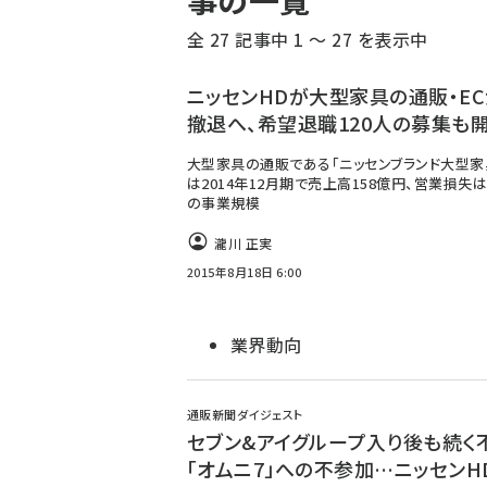
事の一覧
く
全 27 記事中 1 ～ 27 を表示中
ず
ニッセンHDが大型家具の通販・EC
撤退へ、希望退職120人の募集も
大型家具の通販である「ニッセンブランド大型家
は2014年12月期で売上高158億円、営業損失は
の事業規模
瀧川 正実
2015年8月18日 6:00
業界動向
通販新聞ダイジェスト
セブン&アイグループ入り後も続く
「オムニ7」への不参加…ニッセンH