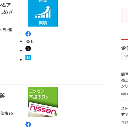
ン&ア
しめざ
20日）連
386
企
S
顧
売
ン
訴
8月3
スト
価格」を
式
7月2