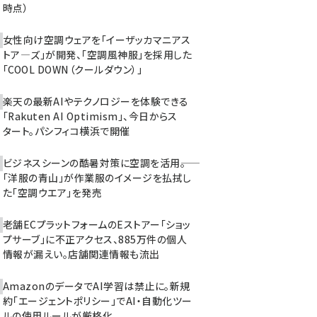
時点）
女性向け空調ウェアを「イーザッカマニアス
トア―ズ」が開発、「空調風神服」を採用した
「COOL DOWN（クールダウン）」
楽天の最新AIやテクノロジーを体験できる
「Rakuten AI Optimism」、今日からス
タート。パシフィコ横浜で開催
ビジネスシーンの酷暑対策に空調を活用――。
「洋服の青山」が作業服のイメージを払拭し
た「空調ウエア」を発売
老舗ECプラットフォームのEストアー「ショッ
プサーブ」に不正アクセス、885万件の個人
情報が漏えい。店舗関連情報も流出
AmazonのデータでAI学習は禁止に。新規
約「エージェントポリシー」でAI・自動化ツー
ルの使用ルールが厳格化