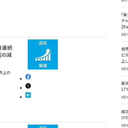
8月7
「楽
チ
【R
8月7
月連続
世
割の減
ビ
上し
8月6
売上の
楽
1
8月5
成
け
8月4