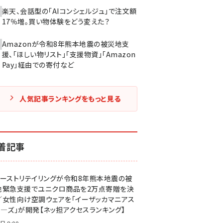
楽天、会話型の「AIコンシェルジュ」で注文額
17％増。買い物体験をどう変えた？
Amazonが令和8年熊本地震の被災地支
援、「ほしい物リスト」「支援物資」「Amazon
Pay」経由での寄付など
人気記事ランキングをもっと見る
着記事
ァーストリテイリングが令和8年熊本地震の被
地緊急支援でユニクロ商品を2万点寄贈を決
／女性向け空調ウェアを「イーザッカマニアス
ア―ズ」が開発【ネッ担アクセスランキング】