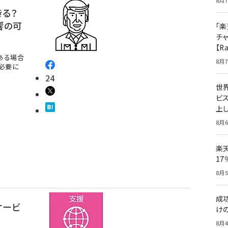
8月7
きる？
響の可
「楽
チ
【R
ある場合
8月7
必要に
24
世
ビ
上し
8月6
楽
1
8月5
成
サービ
け
8月4