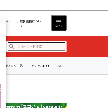
担につい
広告出稿につい
て
MENU
リスティング広告
アフィリエイト
SEO
メール
ソーシャル
amazon (2255)
yahoo (1906)
楽天 (1874)
ecbeing (1210)
アスクル (1122)