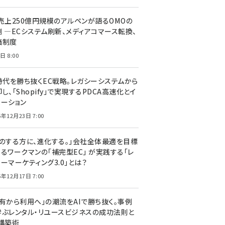
C売上250億円規模のアルペンが語るOMOの
側 ―ECシステム刷新、メディアコマース転換、
価制度
日 8:00
I時代を勝ち抜くEC戦略。レガシーシステムから
し、「Shopify」で実現するPDCA高速化とイ
ベーション
5年12月23日 7:00
声のする方に、進化する。」会社全体最適を目標
するワークマンの「補完型EC」 が実践する「レ
ーマーケティング3.0」とは？
5年12月17日 7:00
所有から利用へ」の潮流をAIで勝ち抜く。事例
学ぶレンタル・リユースビジネスの成功法則と
C構築術