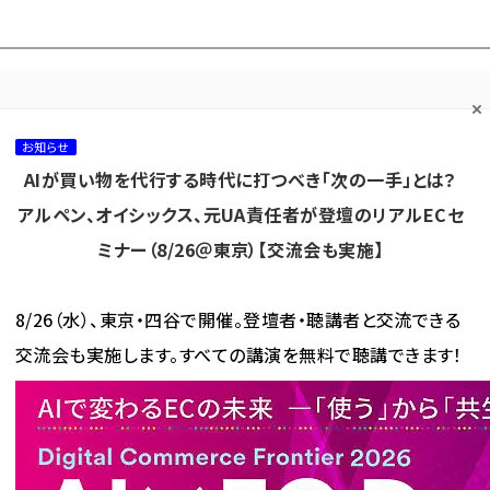
プ担当者フォーラム
ネッ
ネッ担お悩み相談
ネッ担アワー
ネッ担メルマ
て
室
ド！
ガ
お知らせ
AIが買い物を代行する時代に打つべき「次の一手」とは？
カテゴリ／種別
セミナー／イベント
から探す
から探す
アルペン、オイシックス、元UA責任者が登壇のリアルECセ
ミナー（8/26＠東京）【交流会も実施】
海外
AI
メタバース
集客
コンテンツマーケティング
8/26（水）、東京・四谷で開催。登壇者・聴講者と交流できる
交流会も実施します。すべての講演を無料で聴講できます！
が使われている記事の一覧［5ページ目］
使われている記事の一覧［5ペー