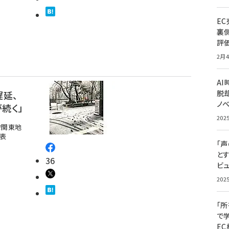
E
裏
評
2月4
A
脱却
遅延、
ノ
続く」
202
で関東地
表
「
と
36
ビュ
202
「
で
E