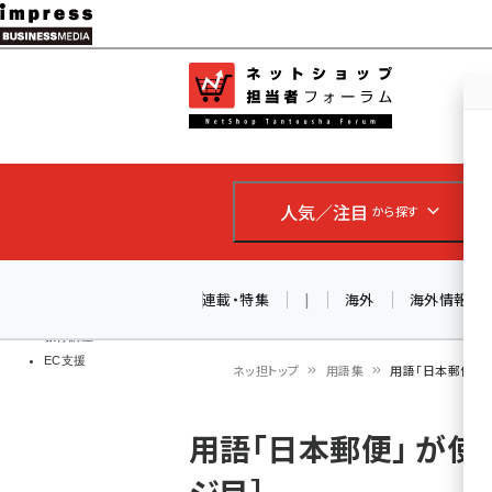
メ
イ
EC担当者
ネットショッ
ン
Web担当者
コ
製品導入
ン
企業IT
ソフト開発
テ
IoT・AI
人気／注目
から探す
ン
DCクラウド
研究・調査
ツ
エネルギー
に
連載・特集
|
海外
海外情報
ドローン
移
教育講座
EC支援
動
ネッ担トップ
用語集
用語「日本郵便」 
パ
用語「日本郵便」 が
ン