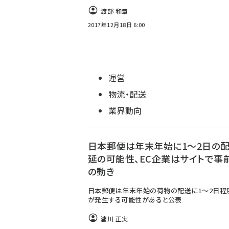
渡部 和章
2017年12月18日 6:00
運営
物流・配送
業界動向
日本郵便は年末年始に1～2日の
延の可能性、EC企業はサイトで事
の動き
日本郵便は年末年始の荷物の配送に1～2日程
が発生する可能性があると公表
瀧川 正実