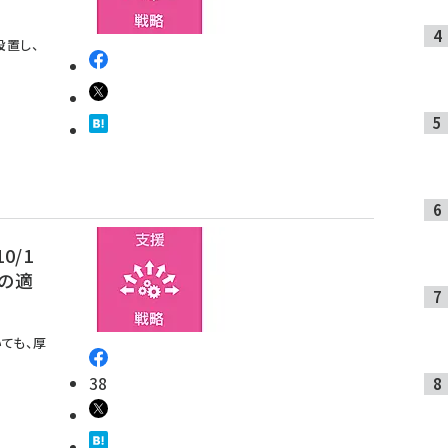
設置し、
0/1
賃の適
ても、厚
38