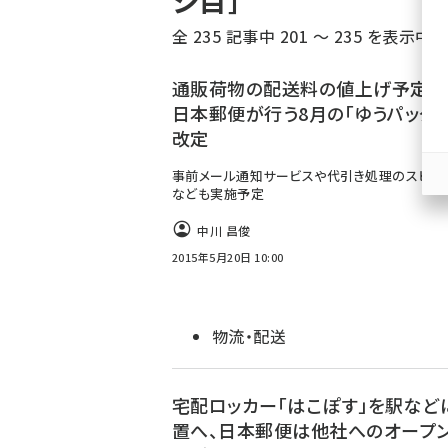
ジ目］
く
全 235 記事中 201 ～ 235 を表示中
ず
通販荷物の配送料の値上げ予定は
日本郵便が行う8月の「ゆうパック
改定
事前メール通知サービスや代引き処理のスピー
なども実施予定
中川 昌俊
2015年5月20日 10:00
物流・配送
宅配ロッカー「はこぽす」を駅など
置へ、日本郵便は他社へのオープ