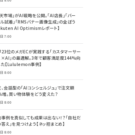
日 8:00
天市場」がAI戦略を公開。「AI店長」「バー
ャル試着」「RMSバナー画像生成」の全ぼう
akuten AI Optimismレポート】
日 7:00
界23位のメガECが実践する「カスタマーサー
ス×AI」の最適解。3年で顧客満足度144%向
た【Lululemon事例】
日 8:00
天、会話型の「AIコンシェルジュ」で注文額
7％増。買い物体験をどう変えた？
日 8:00
功事例を真似しても成果は出ない！？「自社だ
の答え」を見つけよう【ネッ担まとめ】
日 8:00