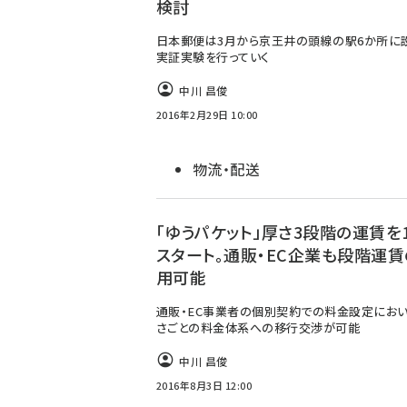
検討
日本郵便は3月から京王井の頭線の駅6か所に
実証実験を行っていく
中川 昌俊
2016年2月29日 10:00
物流・配送
「ゆうパケット」厚さ3段階の運賃を1
スタート。通販・EC企業も段階運
用可能
通販・EC事業者の個別契約での料金設定におい
さごとの料金体系への移行交渉が可能
中川 昌俊
2016年8月3日 12:00