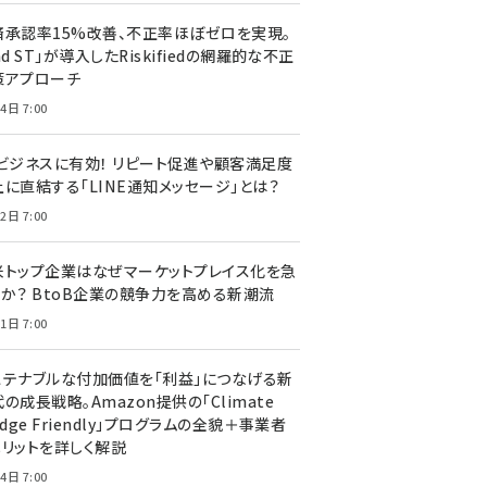
済承認率15%改善、不正率ほぼゼロを実現。
nd ST」が導入したRiskifiedの網羅的な不正
策アプローチ
4日 7:00
Cビジネスに有効！ リピート促進や顧客満足度
上に直結する「LINE通知メッセージ」とは？
2日 7:00
米トップ企業はなぜマーケットプレイス化を急
のか？ BtoB企業の競争力を高める新潮流
1日 7:00
ステナブルな付加価値を「利益」につなげる新
の成長戦略。Amazon提供の「Climate
edge Friendly」プログラムの全貌＋事業者
メリットを詳しく解説
4日 7:00