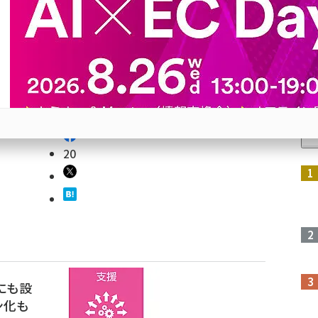
なし。
」運賃
人
ドアップ
20
参加登録はこちら↑
にも設
ン化も