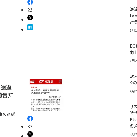
23
決
「a
対
7月1
E
向
6月2
欧
ぐ
配送遅
4月2
前告知
サ
時代
度の遅延
Pl
33
の
2月2