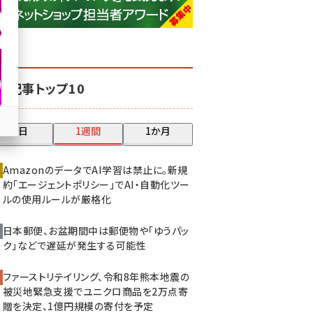
base (1081)
ビィ・フォアード (776)
revico (744)
気記事トップ10
昨日
1週間
1か月
AmazonのデータでAI学習は禁止に。新規
約「エージェントポリシー」でAI・自動化ツー
ルの使用ルールが厳格化
日本郵便、お盆期間中は郵便物や「ゆうパッ
ク」などで遅延が発生する可能性
ファーストリテイリング、令和8年熊本地震の
被災地緊急支援でユニクロ商品を2万点寄
贈を決定、1億円規模の寄付を予定