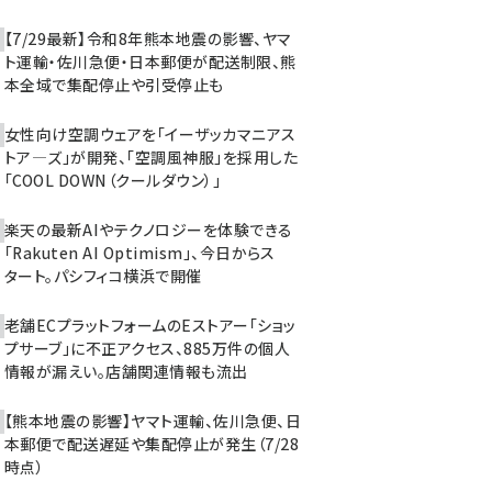
【7/29最新】令和8年熊本地震の影響、ヤマ
ト運輸・佐川急便・日本郵便が配送制限、熊
本全域で集配停止や引受停止も
女性向け空調ウェアを「イーザッカマニアス
トア―ズ」が開発、「空調風神服」を採用した
「COOL DOWN（クールダウン）」
楽天の最新AIやテクノロジーを体験できる
「Rakuten AI Optimism」、今日からス
タート。パシフィコ横浜で開催
老舗ECプラットフォームのEストアー「ショッ
プサーブ」に不正アクセス、885万件の個人
情報が漏えい。店舗関連情報も流出
【熊本地震の影響】ヤマト運輸、佐川急便、日
本郵便で配送遅延や集配停止が発生（7/28
時点）