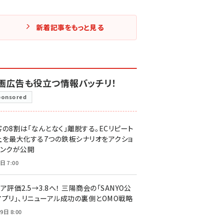
新着記事をもっと見る
画広告も役立つ情報バッチリ！
ponsored
客の8割は「なんとなく」離脱する。ECリピート
上を最大化する7つの鉄板シナリオをアクショ
リンクが公開
日 7:00
ア評価2.5→3.8へ！ 三陽商会の「SANYO公
アプリ」、リニューアル成功の裏側とOMO戦略
9日 8:00