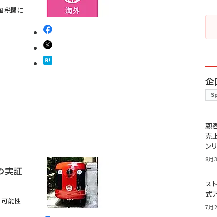
中国税関に
る
企
S
顧
売
ン
8月3
の実証
スト
式
現可能性
7月2