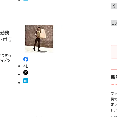
―勤務
ト付与
付与する
ティブも
41
新
フ
災
定
ト