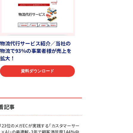
着記事
界23位のメガECが実践する「カスタマーサー
ス×AI」の最適解。3年で顧客満足度144%向