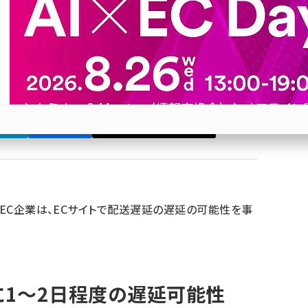
る情報まとめ
～2日程度の遅延が発生する可能性があると公表。ヤ
関する運用を一部変更して対応している
26
ブ
Bluesky
優先するニュース提供元に追加
参加登録はこちら↑
・EC企業は、ECサイトで配送遅延の遅延の可能性を事
1～2日程度の遅延可能性