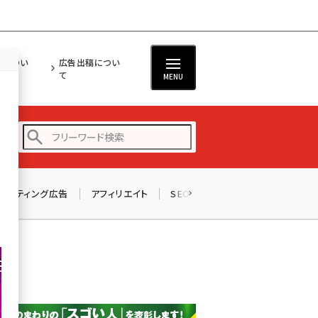
担につい
広告出稿につい
て
MENU
リスティング広告
アフィリエイト
SEO
メール
ソーシャル
amazon (2246)
yahoo (1900)
楽天 (1871)
ecbeing (1207)
アスクル (1119)