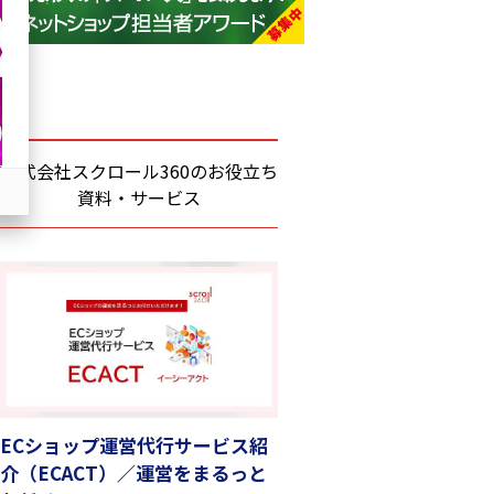
base (1071)
ビィ・フォアード (773)
revico (739)