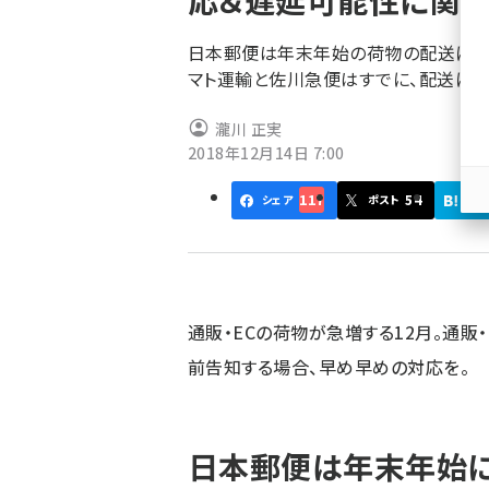
応＆遅延可能性に関す
く
ず
日本郵便は年末年始の荷物の配送に1
マト運輸と佐川急便はすでに、配送に
瀧川 正実
2018年12月14日 7:00
117
54
シェア
ポスト
はて
通販・ECの荷物が急増する12月。通販
前告知する場合、早め早めの対応を。
日本郵便は年末年始に