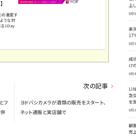
】
上し
8月6
。この激変す
のような対
る1Day
楽
1
8月5
成
け
8月4
次の記事
LI
急
」とフ
ヨドバシカメラが酒類の販売をスタート、
を
8月3
合併
ネット通販と実店舗で
顧
売