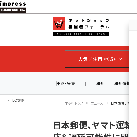
メ
イ
EC担当者
ネットショッ
ン
Web担当者
コ
製品導入
ン
企業IT
ソフト開発
テ
IoT・AI
人気／注目
から探す
ン
DCクラウド
研究・調査
ツ
エネルギー
に
連載・特集
|
海外
海外情報
ドローン
移
教育講座
EC支援
動
ネッ担トップ
ニュース
日本郵便、ヤマ
パ
日本郵便、ヤマト運輸
ン