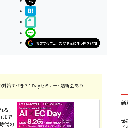
ポストする
>ブクマする
noteで書く
LINEで送る
優先するニュース提供元にネッ担を追加
う対策すべき？ 1Dayセミナー・懇親会あり
新
れる。
」まで
世
ス時代の
ビ