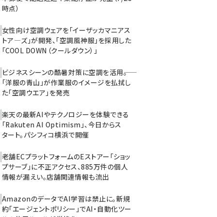
時点）
女性向け空調ウェアを「イーザッカマニアス
トア―ズ」が開発、「空調風神服」を採用した
「COOL DOWN（クールダウン）」
ビジネスシーンの酷暑対策に空調を活用――。
「洋服の青山」が作業服のイメージを払拭し
た「空調ウエア」を発売
楽天の最新AIやテクノロジーを体験できる
「Rakuten AI Optimism」、今日からス
タート。パシフィコ横浜で開催
老舗ECプラットフォームのEストアー「ショッ
プサーブ」に不正アクセス、885万件の個人
情報が漏えい。店舗関連情報も流出
AmazonのデータでAI学習は禁止に。新規
約「エージェントポリシー」でAI・自動化ツー