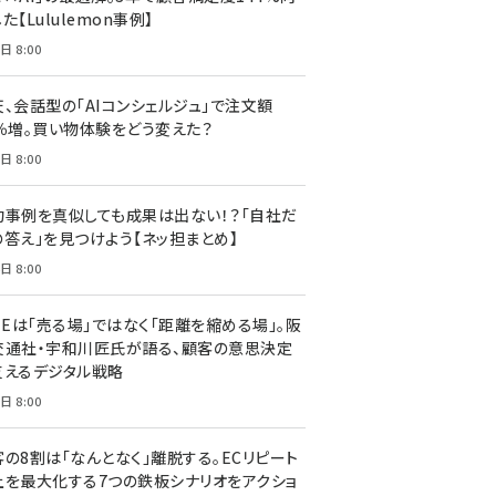
た【Lululemon事例】
日 8:00
天、会話型の「AIコンシェルジュ」で注文額
7％増。買い物体験をどう変えた？
日 8:00
功事例を真似しても成果は出ない！？「自社だ
の答え」を見つけよう【ネッ担まとめ】
日 8:00
NEは「売る場」ではなく「距離を縮める場」。阪
交通社・宇和川匠氏が語る、顧客の意思決定
支えるデジタル戦略
日 8:00
客の8割は「なんとなく」離脱する。ECリピート
上を最大化する7つの鉄板シナリオをアクショ