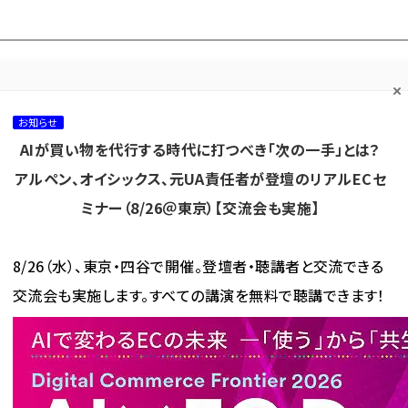
プ担当者フォーラム
ネッ
ネッ担お悩み相談
ネッ担アワー
ネッ担メルマ
て
室
ド！
ガ
お知らせ
AIが買い物を代行する時代に打つべき「次の一手」とは？
カテゴリ／種別
セミナー／イベント
から探す
から探す
アルペン、オイシックス、元UA責任者が登壇のリアルECセ
ミナー（8/26＠東京）【交流会も実施】
海外
AI
メタバース
集客
コンテンツマーケティング
8/26（水）、東京・四谷で開催。登壇者・聴講者と交流できる
交流会も実施します。すべての講演を無料で聴講できます！
ト運輸、佐川急便の年末年始の配送対応＆遅延可能性に関する情報まとめ
、佐川急便の年末年始の配送対