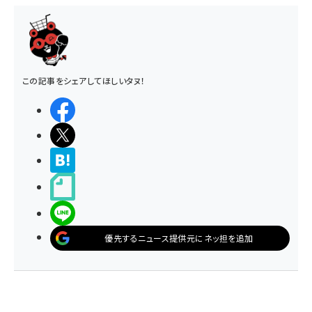
この記事をシェアしてほしいタヌ！
シェアする
ポストする
>ブクマする
noteで書く
LINEで送る
優先するニュース提供元にネッ担を追加