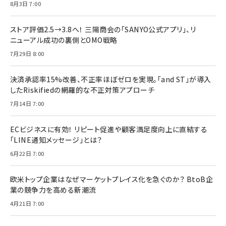
8月3日 7:00
ストア評価2.5→3.8へ！ 三陽商会の「SANYO公式アプリ」、リ
ニューアル成功の裏側とOMO戦略
7月29日 8:00
決済承認率15%改善、不正率ほぼゼロを実現。「and ST」が導入
したRiskifiedの網羅的な不正対策アプローチ
7月14日 7:00
ECビジネスに有効！ リピート促進や顧客満足度向上に直結する
「LINE通知メッセージ」とは？
6月22日 7:00
欧米トップ企業はなぜマーケットプレイス化を急ぐのか？ BtoB企
業の競争力を高める新潮流
4月21日 7:00