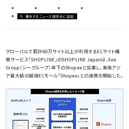
revico (744)
優先するニュース提供元に追加
グローバルで累計60万サイト以上が利用するECサイト構
参
築サービス「SHOPLINE」のSHOPLINE Japanは、Sea
Group（シーグループ）傘下のShopeeと協業し、東南アジ
ア最大級の越境ECモール「Shopee」との連携を開始した。