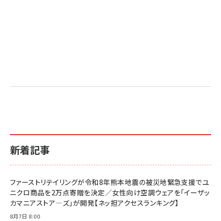
新着記事
ファーストリテイリングが令和8年熊本地震の被災地緊急支援でユ
ニクロ商品を2万点寄贈を決定／女性向け空調ウェアを「イーザッ
カマニアストア―ズ」が開発【ネッ担アクセスランキング】
8月7日 8:00