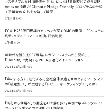
サステナブルな付加価値を「利益」につなげる新時代の成長戦略。
Amazon提供の「Climate Pledge Friendly」プログラムの全貌
＋事業者のメリットを詳しく解説
2月24日 7:00
EC売上250億円規模のアルペンが語るOMOの裏側 ―ECシステム
刷新、メディアコマース転換、評価制度
2月4日 8:00
AI時代を勝ち抜くEC戦略。レガシーシステムから脱却し、
「Shopify」で実現するPDCA高速化とイノベーション
2025年12月23日 7:00
「声のする方に、進化する。」会社全体最適を目標とするワークマン
の「補完型EC」 が実践する「レビューマーケティング3.0」とは？
2025年12月17日 7:00
「所有から利用へ」の潮流をAIで勝ち抜く。事例で学ぶレンタル・リ
ユースビジネスの成功法則とEC構築術