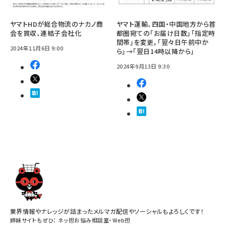
ヤマトHDが総合物流のナカノ商
ヤマト運輸、四国・中国地方から首
会を買収、連結子会社化
都圏宛ての「お届け日数」「指定時
間帯」を変更。「翌々日午前中か
2024年11月6日 9:00
ら」→「翌日14時以降から」
2024年9月13日 9:30
業界情報やナレッジが詰まったメルマガ配信やソーシャルもよろしくです！
姉妹サイトもぜひ：
ネッ担お悩み相談室
・
Web担