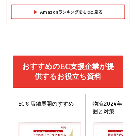
Amazonランキングをもっと見る
Amazon マーケティング・セールス全般関連書籍 の
Amazon ビジネス・経済関連書籍 の売れ筋ランキン
Amazon 経営戦略関連書籍 の売れ筋ランキング
売れ筋ランキング
グ
更新日時：2026/06/26 19:05
更新日時：2026/06/26 19:05
更新日時：2026/06/26 19:05
2億円を売り上げたプロが教える note×AI 最強の
anan(アンアン)2026/07/01号 No.2501[魅せる
ベインキャピタル 企業価値向上力の秘密
副業
カラダ2026／宮舘涼太]
￥2,640
￥1,870
￥880
イシューからはじめよ［改訂版］――知的生産の「シンプ
小さな会社は戦略が9割
anan(アンアン)2026/06/24号 No.2500増刊
ルな本質」
スペシャルエディション[王道エンタメの矜持／
￥1,980
BTS]
￥2,200
￥1,100
ドリルを売るには穴を売れ
経営メモ 16年の起業家人生で得た知見
anan(アンアン)2026/07/08号 No.2502[2026
￥1,815
￥2,750
年後半、あなたの恋と運命／山田涼介]
￥880
Brand Shift(ブランド・シフト): 「信頼」で選ばれ
影響力の武器［新版］：人を動かす七つの原理
る時代の成長戦略
￥3,190
ママ投資家が育休中に１億貯めた株式投資