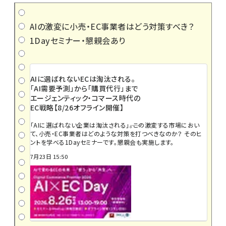
AIの激変に小売・EC事業者はどう対策すべき？
1Dayセミナー・懇親会あり
AIに選ばれないECは淘汰される。
「AI需要予測」から「購買代行」まで
エージェンティック・コマース時代の
EC戦略【8/26オフライン開催】
「AIに選ばれない企業は淘汰される」――。この激変する市場におい
て、小売・EC事業者はどのような対策を打つべきなのか？ そのヒ
ントを学べる1Dayセミナーです。懇親会も実施します。
7月23日 15:50