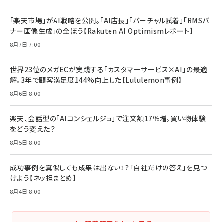
「楽天市場」がAI戦略を公開。「AI店長」「バーチャル試着」「RMSバ
ナー画像生成」の全ぼう【Rakuten AI Optimismレポート】
8月7日 7:00
世界23位のメガECが実践する「カスタマーサービス×AI」の最適
解。3年で顧客満足度144%向上した【Lululemon事例】
8月6日 8:00
楽天、会話型の「AIコンシェルジュ」で注文額17％増。買い物体験
をどう変えた？
8月5日 8:00
成功事例を真似しても成果は出ない！？「自社だけの答え」を見つ
けよう【ネッ担まとめ】
8月4日 8:00