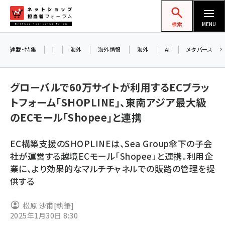
メ
ネットショップ担当者フォーラム
イ
検索
MENU
ン
コ
連載・特集
|
海外
海外情報
海外
AI
メタバース
ン
お知
A
テ
グローバルで60万サイトが利用するECプラッ
ア
ン
トフォーム「SHOPLINE」、東南アジア最大級
ツ
amazon (2258)
のECモール「Shopee」と連携
に
8/
yahoo (1907)
移
EC構築支援のSHOPLINEは、Sea Group傘下の子会
交
動
楽天 (1874)
社が運営する越境ECモール「Shopee」と連携。利用企
業に、より効果的なマルチチャネルでの販路の管理を提
ecbeing (1211)
供する
アスクル (1122)
松原 沙甫
[執筆]
base (1083)
2025年1月30日 8:30
ビィ・フォアード (777)