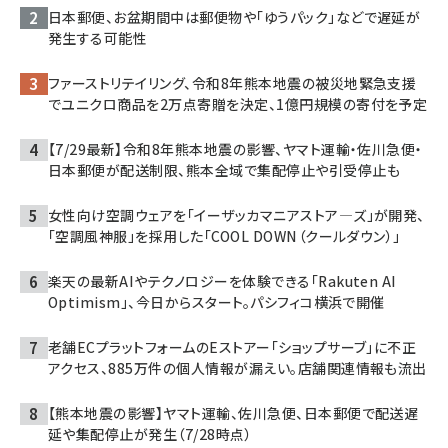
日本郵便、お盆期間中は郵便物や「ゆうパック」などで遅延が
発生する可能性
ファーストリテイリング、令和8年熊本地震の被災地緊急支援
でユニクロ商品を2万点寄贈を決定、1億円規模の寄付を予定
【7/29最新】令和8年熊本地震の影響、ヤマト運輸・佐川急便・
日本郵便が配送制限、熊本全域で集配停止や引受停止も
女性向け空調ウェアを「イーザッカマニアストア―ズ」が開発、
「空調風神服」を採用した「COOL DOWN（クールダウン）」
楽天の最新AIやテクノロジーを体験できる「Rakuten AI
Optimism」、今日からスタート。パシフィコ横浜で開催
老舗ECプラットフォームのEストアー「ショップサーブ」に不正
アクセス、885万件の個人情報が漏えい。店舗関連情報も流出
【熊本地震の影響】ヤマト運輸、佐川急便、日本郵便で配送遅
延や集配停止が発生（7/28時点）