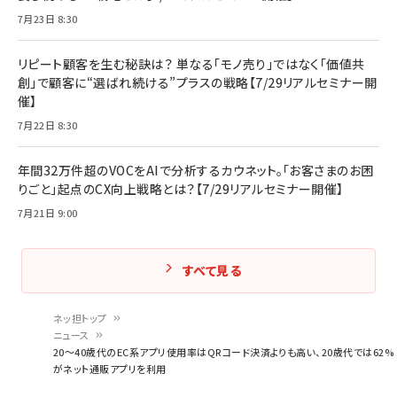
7月23日 8:30
リピート顧客を生む秘訣は？ 単なる「モノ売り」ではなく「価値共
創」で顧客に“選ばれ続ける”プラスの戦略【7/29リアルセミナー開
催】
7月22日 8:30
年間32万件超のVOCをAIで分析するカウネット。「お客さまのお困
りごと」起点のCX向上戦略とは？【7/29リアルセミナー開催】
7月21日 9:00
すべて見る
ネッ担トップ
ニュース
パ
20～40歳代のEC系アプリ使用率はQRコード決済よりも高い、20歳代では62%
がネット通販アプリを利用
ン