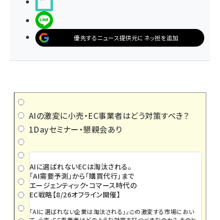
noteで書く
LINEで送る
優先するニュース提供元にネッ担を追加
AIの激変に小売・EC事業者はどう対策すべき？
1Dayセミナー・懇親会あり
AIに選ばれないECは淘汰される。
「AI需要予測」から「購買代行」まで
エージェンティック・コマース時代の
EC戦略【8/26オフライン開催】
「AIに選ばれない企業は淘汰される」――。この激変する市場におい
て、小売・EC事業者はどのような対策を打つべきなのか？ そのヒ