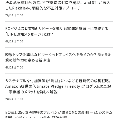
決済承認率15%改善、不正率ほぼゼロを実現。「and ST」が導入
したRiskifiedの網羅的な不正対策アプローチ
7月14日 7:00
ECビジネスに有効！ リピート促進や顧客満足度向上に直結する
「LINE通知メッセージ」とは？
6月22日 7:00
欧米トップ企業はなぜマーケットプレイス化を急ぐのか？ BtoB企
業の競争力を高める新潮流
4月21日 7:00
サステナブルな付加価値を「利益」につなげる新時代の成長戦略。
Amazon提供の「Climate Pledge Friendly」プログラムの全貌
＋事業者のメリットを詳しく解説
2月24日 7:00
EC売上250億円規模のアルペンが語るOMOの裏側 ―ECシステム
刷新、メディアコマース転換、評価制度