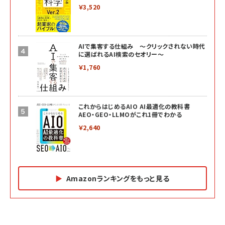
￥3,520
AIで集客する仕組み ～クリックされない時代
に選ばれるAI検索のセオリー～
￥1,760
これからはじめるAIO AI最適化の教科書
AEO・GEO・LLMOがこれ1冊でわかる
￥2,640
Amazonランキングをもっと見る
Amazon マーケティング・セールス全般関連書籍 の
Amazon ビジネス・経済関連書籍 の売れ筋ランキン
Amazon 経営戦略関連書籍 の売れ筋ランキング
売れ筋ランキング
グ
更新日時：2026/06/26 19:05
更新日時：2026/06/26 19:05
更新日時：2026/06/26 19:05