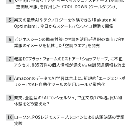
女性向け空調ウェアを「イーザッカマニアストア―ズ」が開発、
「空調風神服」を採用した「COOL DOWN（クールダウン）」
楽天の最新AIやテクノロジーを体験できる「Rakuten AI
Optimism」、今日からスタート。パシフィコ横浜で開催
ビジネスシーンの酷暑対策に空調を活用――。「洋服の青山」が作
業服のイメージを払拭した「空調ウエア」を発売
老舗ECプラットフォームのEストアー「ショップサーブ」に不正
アクセス、885万件の個人情報が漏えい。店舗関連情報も流出
AmazonのデータでAI学習は禁止に。新規約「エージェントポ
リシー」でAI・自動化ツールの使用ルールが厳格化
楽天、会話型の「AIコンシェルジュ」で注文額17％増。買い物
体験をどう変えた？
ローソン、POSレジでステーブルコインによる店頭決済の実証
実験