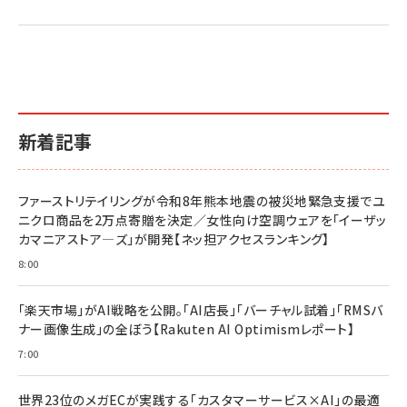
2億円を売り上げたプロが教える note×AI 最強の
anan(アンアン)2026/07/01号 No.2501[魅せる
ベインキャピタル 企業価値向上力の秘密
副業
カラダ2026／宮舘涼太]
￥2,640
￥1,870
￥880
イシューからはじめよ［改訂版］――知的生産の「シンプ
小さな会社は戦略が9割
anan(アンアン)2026/06/24号 No.2500増刊
ルな本質」
スペシャルエディション[王道エンタメの矜持／
￥1,980
新着記事
BTS]
￥2,200
￥1,100
ドリルを売るには穴を売れ
経営メモ 16年の起業家人生で得た知見
ファーストリテイリングが令和8年熊本地震の被災地緊急支援でユ
anan(アンアン)2026/07/08号 No.2502[2026
￥1,815
￥2,750
ニクロ商品を2万点寄贈を決定／女性向け空調ウェアを「イーザッ
年後半、あなたの恋と運命／山田涼介]
カマニアストア―ズ」が開発【ネッ担アクセスランキング】
￥880
Brand Shift(ブランド・シフト): 「信頼」で選ばれ
影響力の武器［新版］：人を動かす七つの原理
8:00
る時代の成長戦略
￥3,190
ママ投資家が育休中に１億貯めた株式投資
￥2,420
￥1,870
「楽天市場」がAI戦略を公開。「AI店長」「バーチャル試着」「RMSバ
ナー画像生成」の全ぼう【Rakuten AI Optimismレポート】
フィードバック経営 「沈黙の組織」から「高め合う
マーケティングの真実 P&G・グリコで学んだ失敗
組織」へ
と成長の法則
7:00
組織の成果を最大化する ルールのデザイン
￥3,080
￥2,200
￥1,980
世界23位のメガECが実践する「カスタマーサービス×AI」の最適