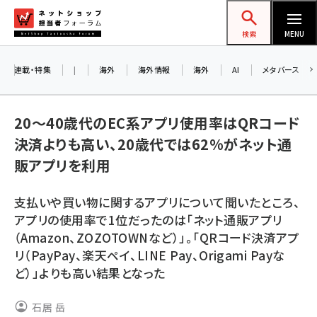
メ
ネットショップ担当者フォーラム
イ
検索
MENU
ン
コ
連載・特集
|
海外
海外情報
海外
AI
メタバース
ン
お知
A
テ
20～40歳代のEC系アプリ使用率はQRコード
ア
ン
決済よりも高い、20歳代では62%がネット通
ツ
amazon (2247)
販アプリを利用
に
8/
yahoo (1901)
移
支払いや買い物に関するアプリについて聞いたところ、
交
動
楽天 (1871)
アプリの使用率で1位だったのは「ネット通販アプリ
（Amazon、ZOZOTOWNなど）」。「QRコード決済アプ
ecbeing (1207)
リ（PayPay、楽天ペイ、LINE Pay、Origami Payな
アスクル (1119)
ど）」よりも高い結果となった
base (1075)
石居 岳
ビィ・フォアード (773)