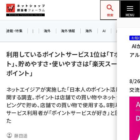
メ
ネットショップ担当者フォーラム
イ
検索
MENU
ン
コ
連載・特集
|
海外
海外情報
海外
AI
メタバース
お知
ン
A
テ
利用しているポイントサービス1位は「Tポイン
アル
ン
ト」、貯めやすさ・使いやすさは「楽天スーパー
ツ
amazon (2246)
ポイント」
に
8/
yahoo (1900)
移
ネットエイジアが実施した「日本人のポイント活用」に
交流
動
楽天 (1871)
関する調査。ポイントは店舗での買い物やネットショッ
ピングで貯め、店舗での買い物で使用する。8割以上の
ecbeing (1207)
サービス利用者が「ポイントサービスが好き」と回答し
アスクル (1119)
た
base (1071)
藤田遥
ビィ・フォアード (773)