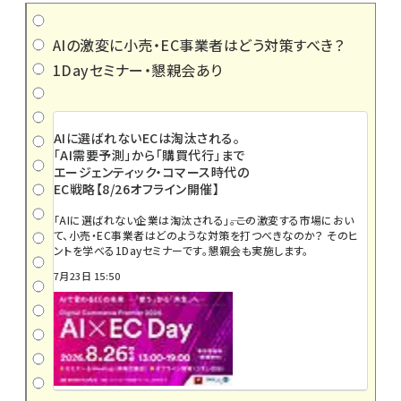
AIの激変に小売・EC事業者はどう対策すべき？
1Dayセミナー・懇親会あり
AIに選ばれないECは淘汰される。
「AI需要予測」から「購買代行」まで
エージェンティック・コマース時代の
EC戦略【8/26オフライン開催】
「AIに選ばれない企業は淘汰される」――。この激変する市場におい
て、小売・EC事業者はどのような対策を打つべきなのか？ そのヒ
ントを学べる1Dayセミナーです。懇親会も実施します。
7月23日 15:50