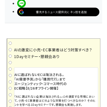
LINEで送る
優先するニュース提供元にネッ担を追加
AIの激変に小売・EC事業者はどう対策すべき？
1Dayセミナー・懇親会あり
AIに選ばれないECは淘汰される。
「AI需要予測」から「購買代行」まで
エージェンティック・コマース時代の
EC戦略【8/26オフライン開催】
「AIに選ばれない企業は淘汰される」――。この激変する市場におい
て、小売・EC事業者はどのような対策を打つべきなのか？ そのヒ
ントを学べる1Dayセミナーです。懇親会も実施します。