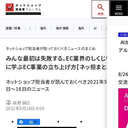
メ
ネットショップ担当者フォーラム
イ
検索
MENU
ン
コ
連載・特集
|
海外
海外情報
海外
AI
メタバース
お知
ン
A
テ
ネットショップ担当者が知っておくべきニュースのまとめ
アル
ン
みんな最初は失敗する。EC業界のしくじり先生
ツ
amazon (2236)
に学ぶEC事業の立ち上げ方【ネッ担まとめ】
に
8/
yahoo (1896)
移
ネットショップ担当者が読んでおくべき2021年5月10
交流
動
楽天 (1865)
日〜16日のニュース
ecbeing (1204)
森野 誠之
アスクル (1112)
2021年5月18日 8:00
base (1068)
21
ビィ・フォアード (769)