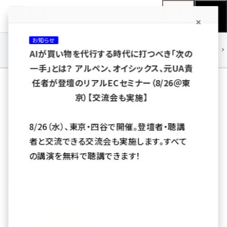
メ
ネットショップ担当者フォーラム
イ
検索
MENU
ン
お知らせ
コ
連載・特集
|
海外
海外情報
海外
AI
メタバース
AIが買い物を代行する時代に打つべき「次の
ン
一手」とは？ アルペン、オイシックス、元UA責
テ
用語「ZOZO」 が使われている記事の一覧［2
任者が登壇のリアルECセミナー（8/26＠東
ン
京）【交流会も実施】
ページ目］
ツ
amazon (2236)
全 106 記事中 51 ～ 100 を表示中
に
8/26（水）、東京・四谷で開催。登壇者・聴講
yahoo (1896)
移
「WEAR」経由の商品購入額が月商2億円突
者と交流できる交流会も実施します。すべて
破、台湾を皮切りに世界展開も
動
楽天 (1865)
の講演を無料で聴講できます！
スタートトゥデイはスマートフォン（スマホ）を利用したファッション情報サービ
ecbeing (1204)
ス「WEAR」経由の商品購入額が月商2億円を突破したと明らかにした
アスクル (1112)
瀧川 正実
2014年5月7日 16:44
base (1068)
ビィ・フォアード (769)