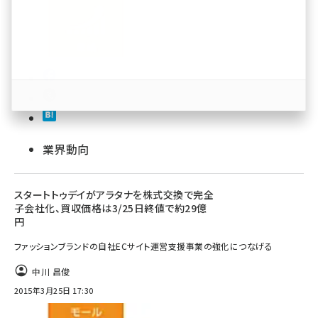
revico (737)
業界動向
参加登録はこちら↑
スタートトゥデイがアラタナを株式交換で完全
子会社化、買収価格は3/25日終値で約29億
円
ファッションブランドの自社ECサイト運営支援事業の強化につなげる
中川 昌俊
2015年3月25日 17:30