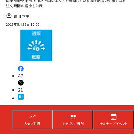
関東・関西・中部、中国・四国のエリアで展開している即日配送の対象となる
注文時間の縮小も公表
瀧川 正実
2017年5月29日 10:00
47
21
運営
物流・配送
人気／注目
カテゴリ／種別
セミナー／イベント
業界動向