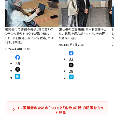
検索強化で導線の確保、質の高いコ
【BtoBの広告施策】リードを獲得し
ンテンツ作り――トヨクモが取り組む
ない戦略を選んだトヨクモ。その理由
「リードを獲得しない広告戦略」とは
や効果に迫る
【BtoB事例】
2024年3月6日 7:00
2
2024年4月8日 8:00
33
56
28
EC事業者のための「SEO」と「広告」の話 の記事をもっ
と見る