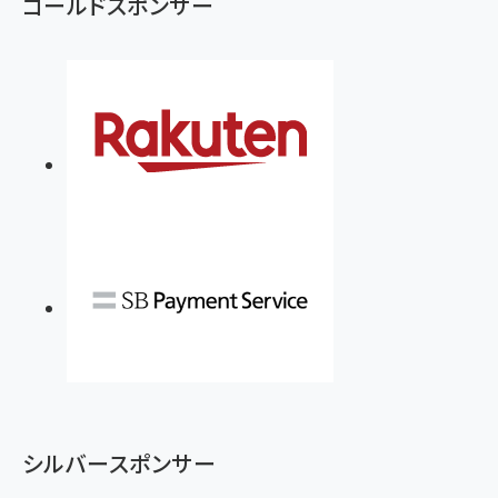
ゴールドスポンサー
anan(アンアン)2026/07/08号 No.2502[2026
￥1,815
￥2,750
年後半、あなたの恋と運命／山田涼介]
￥880
Brand Shift(ブランド・シフト): 「信頼」で選ばれ
影響力の武器［新版］：人を動かす七つの原理
る時代の成長戦略
￥3,190
ママ投資家が育休中に１億貯めた株式投資
￥2,420
￥1,870
フィードバック経営 「沈黙の組織」から「高め合う
マーケティングの真実 P&G・グリコで学んだ失敗
組織」へ
と成長の法則
組織の成果を最大化する ルールのデザイン
￥3,080
￥2,200
￥1,980
Amazonランキングをもっと見る
Amazonランキングをもっと見る
Amazonランキングをもっと見る
シルバースポンサー