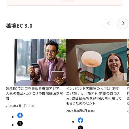
越境EC 3.0
越境ECで注目を集める東南アジア。
インバウンド客開拓のカギは「旅マ
人気の商品・カテゴリや市場概況を解
エ」「旅ナカ」「旅アト」需要の取り込
説
み。訪日観光客を越境ECを利用して
もらうためのヒント
2025年4月9日 8:00
2024年8月5日 8:00
2