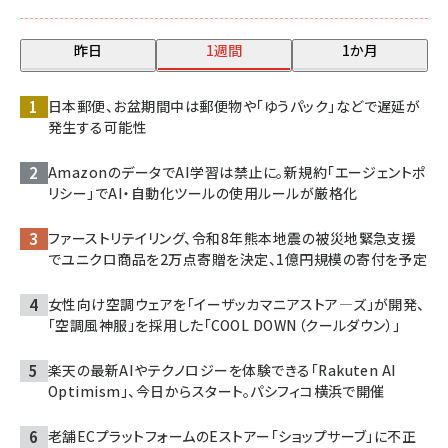
昨日
1週間
1か月
日本郵便、お盆期間中は郵便物や「ゆうパック」などで遅延が
発生する可能性
AmazonのデータでAI学習は禁止に。新規約「エージェントポ
リシー」でAI・自動化ツールの使用ルールが厳格化
ファーストリテイリング、令和8年熊本地震の被災地緊急支援
でユニクロ商品を2万点寄贈を決定、1億円規模の寄付を予定
女性向け空調ウェアを「イーザッカマニアストア―ズ」が開発、
「空調風神服」を採用した「COOL DOWN（クールダウン）」
楽天の最新AIやテクノロジーを体験できる「Rakuten AI
Optimism」、今日からスタート。パシフィコ横浜で開催
老舗ECプラットフォームのEストアー「ショップサーブ」に不正