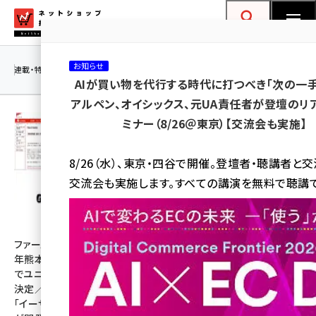
メ
ネットショップ担当者フォーラム
イ
検索
MENU
ン
お知らせ
コ
連載・特集
|
海外
海外情報
海外
AI
メタバース
AIが買い物を代行する時代に打つべき「次の一手
ン
アルペン、オイシックス、元UA責任者が登壇のリ
テ
ミナー（8/26＠東京）【交流会も実施】
ン
ツ
amazon (2259)
8/26（水）、東京・四谷で開催。登壇者・聴講者と
に
交流会も実施します。すべての講演を無料で聴講で
yahoo (1908)
移
動
楽天 (1877)
ecbeing (1211)
ファーストリテイリングが令和8
「楽天市場」がAI戦略を公開。
年熊本地震の被災地緊急支援
「AI店長」「バーチャル試着」
アスクル (1122)
でユニクロ商品を2万点寄贈を
「RMSバナー画像生成」の全ぼ
決定／女性向け空調ウェアを
う【Rakuten AI Optimismレ
base (1084)
「イーザッカマニアストア―ズ」
ポート】
ビィ・フォアード (782)