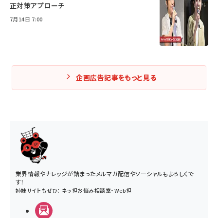
正対策アプローチ
7月14日 7:00
企画広告記事をもっと見る
業界情報やナレッジが詰まったメルマガ配信やソーシャルもよろしくで
す！
姉妹サイトもぜひ：
ネッ担お悩み相談室
・
Web担
メルマガ