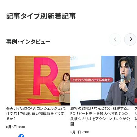
記事タイプ別新着記事
事例・インタビュー
楽天、会話型の「AIコンシェルジュ」で
顧客の8割は「なんとなく」離脱する。
注文額17％増。買い物体験をどう変
ECリピート売上を最大化する7つの
えた？
鉄板シナリオをアクションリンクが公
開
8月5日 8:00
7
8月3日 7:00