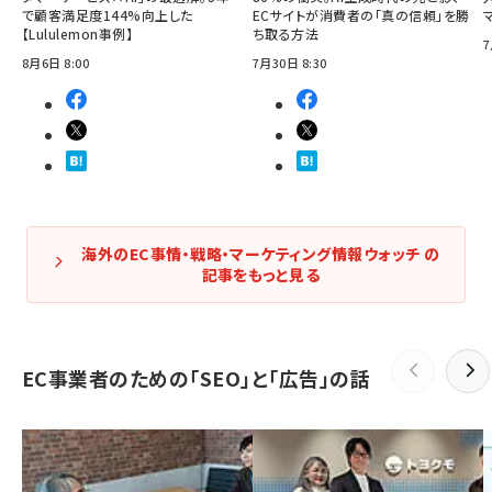
で顧客満足度144%向上した
ECサイトが消費者の「真の信頼」を勝
【Lululemon事例】
ち取る方法
7
8月6日 8:00
7月30日 8:30
海外のEC事情・戦略・マーケティング情報ウォッチ の
記事をもっと見る
EC事業者のための「SEO」と「広告」の話