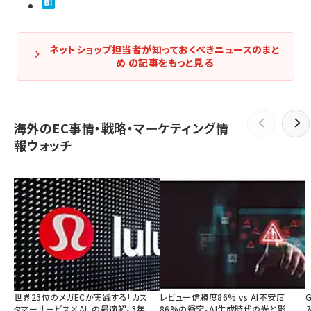
ネットショップ担当者が知っておくべきニュースのまと
め の記事をもっと見る
海外のEC事情・戦略・マーケティング情
報ウォッチ
世界23位のメガECが実践する「カス
レビュー信頼度86% vs AI不安度
タマーサービス×AI」の最適解。3年
86%の衝突。AI生成時代の光と影、