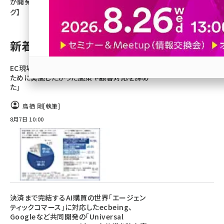
が開発【ネッ担アクセスランキン
グ】
revico (745)
新着記事
EC現場の実態。担当者の8割「ノンコア業務の
ために実施したかった施策や顧客対応を諦め
参加登録はこちら↑
た」
鳥栖 剛
[執筆]
8月7日 10:00
決済まで完結するAI購買の世界「エージェン
ティックコマース」に対応したecbeing、
Googleなど共同開発の「Universal