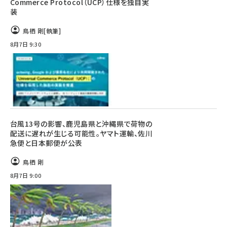
Commerce Protocol（UCP）仕様を独自実
装
鳥栖 剛
[執筆]
8月7日 9:30
台風13号の影響、鹿児島県と沖縄県で荷物の
配送に遅れが生じる可能性。ヤマト運輸、佐川
急便と日本郵便が公表
鳥栖 剛
8月7日 9:00