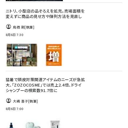
ニトリ、小型店の品ぞろえを拡充。売場面積を
変えずに商品の見せ方や陳列方法を見直し
鳥栖 剛
[執筆]
8月6日 7:30
猛暑で頭皮対策関連アイテムのニーズが急拡
大、「ZOZOCOSME」では売上2.4倍、ドライ
シャンプーの検索数91.7倍に
大嶋 喜子
[執筆]
8月6日 7:00