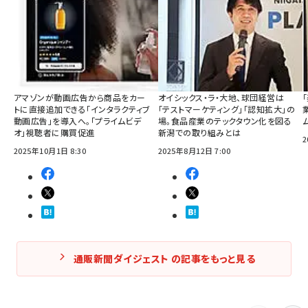
アマゾンが動画広告から商品をカー
オイシックス・ラ・大地、球団経営は
トに直接追加できる「インタラクティブ
「テストマーケティング」「認知拡大」の
動画広告」を導入へ。「プライムビデ
場。食品産業のテックタウン化を図る
オ」視聴者に購買促進
新潟での取り組みとは
2
2025年10月1日 8:30
2025年8月12日 7:00
通販新聞ダイジェスト の記事をもっと見る