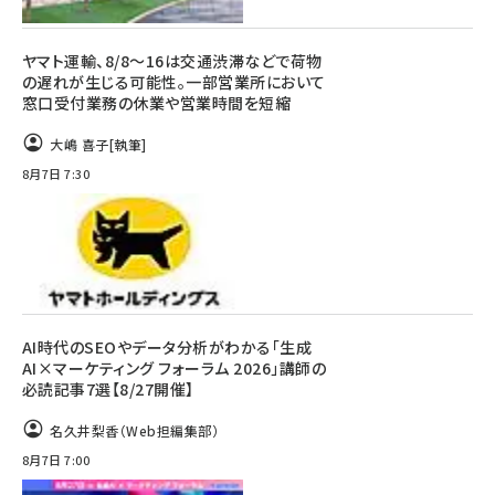
ヤマト運輸、8/8～16は交通渋滞などで荷物
の遅れが生じる可能性。一部営業所において
窓口受付業務の休業や営業時間を短縮
大嶋 喜子
[執筆]
8月7日 7:30
AI時代のSEOやデータ分析がわかる「生成
AI×マーケティング フォーラム 2026」講師の
必読記事7選【8/27開催】
名久井梨香（Web担編集部）
8月7日 7:00