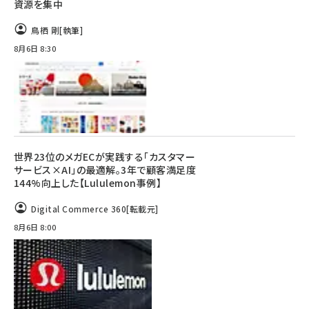
資源を集中
鳥栖 剛
[執筆]
8月6日 8:30
世界23位のメガECが実践する「カスタマー
サービス×AI」の最適解。3年で顧客満足度
144%向上した【Lululemon事例】
Digital Commerce 360
[転載元]
8月6日 8:00