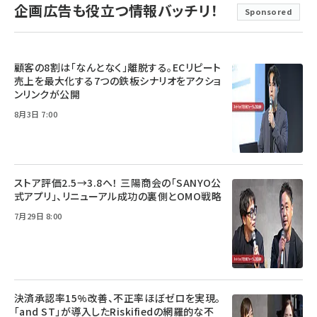
企画広告も役立つ情報バッチリ！
Sponsored
顧客の8割は「なんとなく」離脱する。ECリピート
売上を最大化する7つの鉄板シナリオをアクショ
ンリンクが公開
8月3日 7:00
ストア評価2.5→3.8へ！ 三陽商会の「SANYO公
式アプリ」、リニューアル成功の裏側とOMO戦略
7月29日 8:00
決済承認率15%改善、不正率ほぼゼロを実現。
「and ST」が導入したRiskifiedの網羅的な不