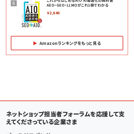
これからはじめるAIO AI最適化の教科書
AEO・GEO・LLMOがこれ1冊でわかる
￥2,640
Amazonランキングをもっと見る
Amazon マーケティング・セールス全般関連書籍 の
Amazon ビジネス・経済関連書籍 の売れ筋ランキン
Amazon 経営戦略関連書籍 の売れ筋ランキング
売れ筋ランキング
グ
更新日時：2026/06/26 19:05
更新日時：2026/06/26 19:05
更新日時：2026/06/26 19:05
2億円を売り上げたプロが教える note×AI 最強の
anan(アンアン)2026/07/01号 No.2501[魅せる
ベインキャピタル 企業価値向上力の秘密
副業
カラダ2026／宮舘涼太]
￥2,640
￥1,870
￥880
イシューからはじめよ［改訂版］――知的生産の「シンプ
小さな会社は戦略が9割
anan(アンアン)2026/06/24号 No.2500増刊
ルな本質」
スペシャルエディション[王道エンタメの矜持／
ネットショップ担当者フォーラムを応援して支
￥1,980
BTS]
￥2,200
えてくださっている企業さま
￥1,100
ドリルを売るには穴を売れ
経営メモ 16年の起業家人生で得た知見