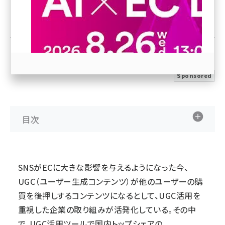
優先するニュース提供元に追加
revico (744)
Sponsored
参加登録はこちら↑
目次
SNSがECに大きな影響を与えるようになった今、
UGC（ユーザー生成コンテンツ）が他のユーザーの購
買を後押しするコンテンツになるとして、UGC活用を
重視した企業の取り組みが活発化している。その中
で、UGC活用ツールで国内トップシェアの