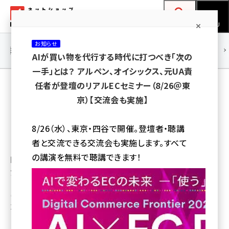
メ
ネットショップ担当者フォーラム
イ
検索
MENU
ン
お知らせ
コ
連載・特集
|
海外
海外情報
海外
AI
メタバース
AIが買い物を代行する時代に打つべき「次の
ン
一手」とは？ アルペン、オイシックス、元UA責
テ
任者が登壇のリアルECセミナー（8/26＠東
【UGC活用】500社超の事例からみえたECサイ
ン
京）【交流会も実施】
トを成功に導く「UGCの収集と活用」ポイント
ツ
amazon (2253)
とは？
に
8/26（水）、東京・四谷で開催。登壇者・聴講
yahoo (1905)
移
者と交流できる交流会も実施します。すべて
UGCの収集施策や、効果的なUGC活用方法とは？ 国
動
楽天 (1873)
の講演を無料で聴講できます！
内トップシェアのUGC活用ツール「visumo」の千林氏
が、導入企業の成功事例を交えて解説する。
ecbeing (1210)
アスクル (1122)
朝比美帆
[執筆]
2022年12月5日 7:00
base (1079)
ビィ・フォアード (776)