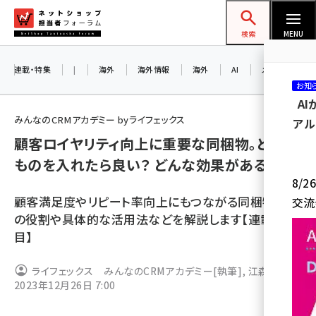
メ
ネットショップ担当者フォーラム
イ
検索
MENU
ン
コ
連載・特集
|
海外
海外情報
海外
AI
メタバース
お知
ン
A
テ
みんなのCRMアカデミー byライフェックス
アル
ン
顧客ロイヤリティ向上に重要な同梱物。どんな
ツ
amazon (2245)
ものを入れたら良い？ どんな効果がある？
に
8/
yahoo (1900)
移
顧客満足度やリピート率向上にもつながる同梱物。そ
交流
動
楽天 (1871)
の役割や具体的な活用法などを解説します【連載4回
目】
ecbeing (1207)
アスクル (1118)
ライフェックス みんなのCRMアカデミー
[執筆]
,
江森 清文
2023年12月26日 7:00
[執筆]
base (1071)
ビィ・フォアード (773)