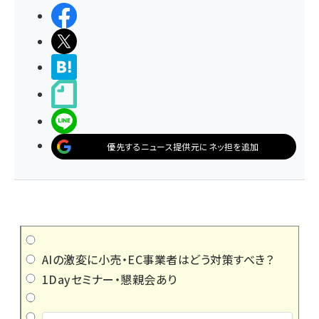
シェアする
ポストする
>ブクマする
noteで書く
LINEで送る
優先するニュース提供元にネッ担を追加
AIの激変に小売・EC事業者はどう対策すべき？
1Dayセミナー・懇親会あり