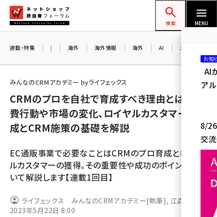
メ
ネットショップ担当者フォーラム
イ
検索
MENU
ン
コ
連載・特集
|
海外
海外情報
海外
AI
メタバース
お知
ン
A
テ
みんなのCRMアカデミー byライフェックス
アル
ン
CRMのプロを自社で育成すべき理由とは？ 消
ツ
amazon (2246)
費行動や市場の変化、ロイヤルカスタマーの育
に
8/
成とCRM施策の基礎を解説
yahoo (1900)
移
交流
動
楽天 (1871)
EC通販事業で必要なことはCRMのプロ育成とロイヤ
ecbeing (1207)
ルカスタマーの獲得。その重要性や成功のポイントにつ
いて解説します【連載1回目】
アスクル (1119)
base (1071)
ライフェックス みんなのCRMアカデミー
[執筆]
,
江森 清文
2023年5月22日 8:00
[執筆]
,
大元 由実子
[執筆]
ビィ・フォアード (773)