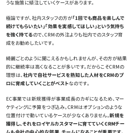
うな施策に傾注していくケースがあります。
極論ですが、社内スタッフの方が
「1回でも商品を楽しんで
続けてもらいたい」「効果を実感してほしい」という気持ち
を強く持てる
ので、CRMの外注よりも社内でのスタッフ育
成をお勧めしたいです。
綺麗ごとのように聞こえるかもしれませんが、その方が結果
的に継続率は高くなることが多いです。だからこそCRMの
理想は、
社内で自社サービスを熟知した人材をCRMのプ
ロに育成していくことがベスト
なのです。
EC事業では新規獲得が事業成長のカギになるため、マー
ケティングに予算をつぎ込み。CRMはオプションのような
位置付けで動いているケースが少なくありません。
新規を
獲得し、それをロイヤルカスタマーに育てていく――CRMチー
ムも会社の中心的な部署、チームになることが重要です
。