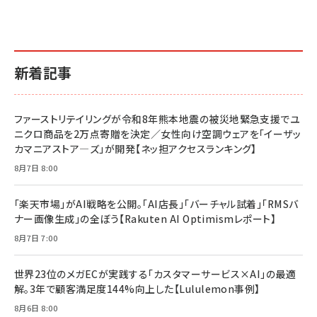
新着記事
ファーストリテイリングが令和8年熊本地震の被災地緊急支援でユ
ニクロ商品を2万点寄贈を決定／女性向け空調ウェアを「イーザッ
カマニアストア―ズ」が開発【ネッ担アクセスランキング】
8月7日 8:00
「楽天市場」がAI戦略を公開。「AI店長」「バーチャル試着」「RMSバ
ナー画像生成」の全ぼう【Rakuten AI Optimismレポート】
8月7日 7:00
世界23位のメガECが実践する「カスタマーサービス×AI」の最適
解。3年で顧客満足度144%向上した【Lululemon事例】
8月6日 8:00