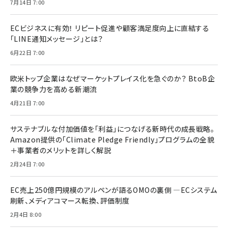
7月14日 7:00
ECビジネスに有効！ リピート促進や顧客満足度向上に直結する
「LINE通知メッセージ」とは？
6月22日 7:00
欧米トップ企業はなぜマーケットプレイス化を急ぐのか？ BtoB企
業の競争力を高める新潮流
4月21日 7:00
サステナブルな付加価値を「利益」につなげる新時代の成長戦略。
Amazon提供の「Climate Pledge Friendly」プログラムの全貌
＋事業者のメリットを詳しく解説
2月24日 7:00
EC売上250億円規模のアルペンが語るOMOの裏側 ―ECシステム
刷新、メディアコマース転換、評価制度
2月4日 8:00