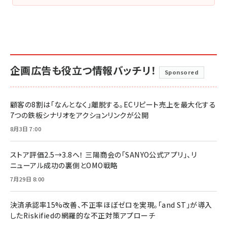
企画広告も役立つ情報バッチリ！
Sponsored
顧客の8割は「なんとなく」離脱する。ECリピート売上を最大化する
7つの鉄板シナリオをアクションリンクが公開
8月3日 7:00
ストア評価2.5→3.8へ！ 三陽商会の「SANYO公式アプリ」、リ
ニューアル成功の裏側とOMO戦略
7月29日 8:00
決済承認率15%改善、不正率ほぼゼロを実現。「and ST」が導入
したRiskifiedの網羅的な不正対策アプローチ