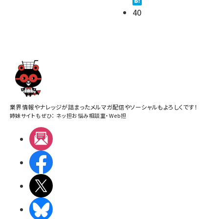
40
業界情報やナレッジが詰まったメルマガ配信やソーシャルもよろしくです！
姉妹サイトもぜひ：
ネッ担お悩み相談室
・
Web担
メルマガ
Facebook
X(エックス)
BlueSky