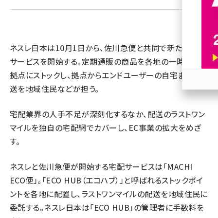
revico (744)
ネスレ日本は10月1日から、佐川急便と共同で新たな宅配
サービスを開始する。定期通販の商品を各地の一時保管
拠点にストックし、拠点からエンドユーザーの自宅までの配
送を地域住民などが担う。
参加
宅配業界の人手不足が深刻化するなか、配送のラストワン
マイルを独自の宅配網でカバーし、EC事業の拡大をめざ
す。
ネスレと佐川急便が開始する宅配サービスは「MACHI
ECO便」。「ECO HUB（エコハブ）」と呼ばれるストックポイ
ントを各地に配置し、ラストワンマイルの配送を地域住民に
委託する。ネスレ日本は「ECO HUB」の管理者に手数料を