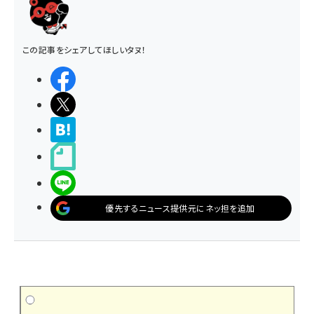
この記事をシェアしてほしいタヌ！
シェアする
ポストする
>ブクマする
noteで書く
LINEで送る
優先するニュース提供元にネッ担を追加