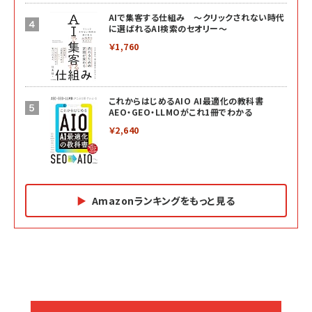
AIで集客する仕組み ～クリックされない時代
に選ばれるAI検索のセオリー～
￥1,760
これからはじめるAIO AI最適化の教科書
AEO・GEO・LLMOがこれ1冊でわかる
￥2,640
Amazonランキングをもっと見る
Amazon マーケティング・セールス全般関連書籍 の
Amazon ビジネス・経済関連書籍 の売れ筋ランキン
Amazon 経営戦略関連書籍 の売れ筋ランキング
売れ筋ランキング
グ
更新日時：2026/06/26 19:05
更新日時：2026/06/26 19:05
更新日時：2026/06/26 19:05
2億円を売り上げたプロが教える note×AI 最強の
anan(アンアン)2026/07/01号 No.2501[魅せる
ベインキャピタル 企業価値向上力の秘密
副業
カラダ2026／宮舘涼太]
￥2,640