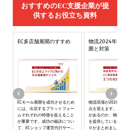
￥1,870
￥880
イシューからはじめよ［改訂版］――知的生産の「シンプ
小さな会社は戦略が9割
anan(アンアン)2026/06/24号 No.2500増刊
ルな本質」
スペシャルエディション[王道エンタメの矜持／
￥1,980
BTS]
￥2,200
￥1,100
ドリルを売るには穴を売れ
経営メモ 16年の起業家人生で得た知見
anan(アンアン)2026/07/08号 No.2502[2026
￥1,815
￥2,750
年後半、あなたの恋と運命／山田涼介]
￥880
Brand Shift(ブランド・シフト): 「信頼」で選ばれ
影響力の武器［新版］：人を動かす七つの原理
る時代の成長戦略
￥3,190
ママ投資家が育休中に１億貯めた株式投資
￥2,420
￥1,870
フィードバック経営 「沈黙の組織」から「高め合う
マーケティングの真実 P&G・グリコで学んだ失敗
組織」へ
と成長の法則
組織の成果を最大化する ルールのデザイン
￥3,080
￥2,200
￥1,980
Amazonランキングをもっと見る
Amazonランキングをもっと見る
Amazonランキングをもっと見る