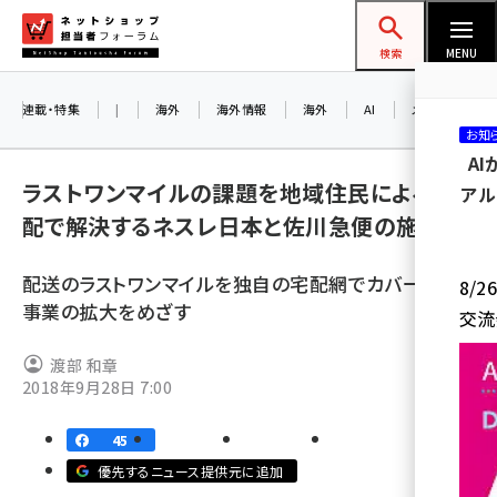
メ
ネットショップ担当者フォーラム
イ
検索
MENU
ン
コ
連載・特集
|
海外
海外情報
海外
AI
メタバース
お知
ン
A
テ
ラストワンマイルの課題を地域住民による宅
アル
ン
配で解決するネスレ日本と佐川急便の施策
ツ
amazon (2259)
に
配送のラストワンマイルを独自の宅配網でカバーし、EC
8/
yahoo (1908)
移
事業の拡大をめざす
交流
動
楽天 (1876)
渡部 和章
ecbeing (1211)
2018年9月28日 7:00
アスクル (1122)
45
base (1083)
優先するニュース提供元に追加
ビィ・フォアード (781)