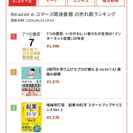
マーケ
ビジネス
経営戦略
e-コマース
Amazon e-コマース関連書籍 の売れ筋ランキング
更新日時：2026/06/26 19:05
7つの激変: いかがわしい者たちが主役の「イン
ターネット産業」30年史
￥1,980
2億円を売り上げたプロが教える note×AI 最
強の副業
￥1,870
増補改訂版 起業の科学 スタートアップサイエ
ンスVer.2
￥3,520