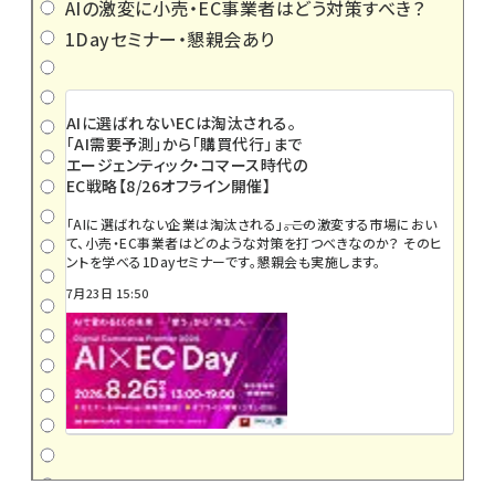
AIの激変に小売・EC事業者はどう対策すべき？
1Dayセミナー・懇親会あり
AIに選ばれないECは淘汰される。
「AI需要予測」から「購買代行」まで
エージェンティック・コマース時代の
EC戦略【8/26オフライン開催】
「AIに選ばれない企業は淘汰される」――。この激変する市場におい
て、小売・EC事業者はどのような対策を打つべきなのか？ そのヒ
ントを学べる1Dayセミナーです。懇親会も実施します。
7月23日 15:50