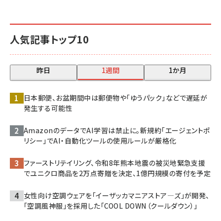
人気記事トップ10
昨日
1週間
1か月
日本郵便、お盆期間中は郵便物や「ゆうパック」などで遅延が
発生する可能性
AmazonのデータでAI学習は禁止に。新規約「エージェントポ
リシー」でAI・自動化ツールの使用ルールが厳格化
ファーストリテイリング、令和8年熊本地震の被災地緊急支援
でユニクロ商品を2万点寄贈を決定、1億円規模の寄付を予定
女性向け空調ウェアを「イーザッカマニアストア―ズ」が開発、
「空調風神服」を採用した「COOL DOWN（クールダウン）」