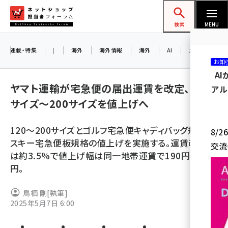
メ
ネットショップ担当者フォーラム
イ
検索
MENU
ン
コ
連載・特集
|
海外
海外情報
海外
AI
メタバース
お知
ン
A
テ
ヤマト運輸が宅急便の届出運賃を改定、120
アル
ン
サイズ～200サイズを値上げへ
ツ
amazon (2253)
に
120〜200サイズとゴルフ宅急便キャディバッグ規格、
8/
yahoo (1905)
移
スキー宅急便板規格の値上げを実施する。運賃改定率
交流
動
楽天 (1873)
は約3.5%で値上げ幅は同一地帯運賃で190円〜750
円。
ecbeing (1210)
アスクル (1122)
鳥栖 剛
[執筆]
2025年5月7日 6:00
base (1079)
ビィ・フォアード (776)