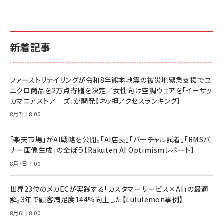
新着記事
ファーストリテイリングが令和8年熊本地震の被災地緊急支援でユ
ニクロ商品を2万点寄贈を決定／女性向け空調ウェアを「イーザッ
カマニアストア―ズ」が開発【ネッ担アクセスランキング】
8月7日 8:00
「楽天市場」がAI戦略を公開。「AI店長」「バーチャル試着」「RMSバ
ナー画像生成」の全ぼう【Rakuten AI Optimismレポート】
8月7日 7:00
世界23位のメガECが実践する「カスタマーサービス×AI」の最適
解。3年で顧客満足度144%向上した【Lululemon事例】
8月6日 8:00