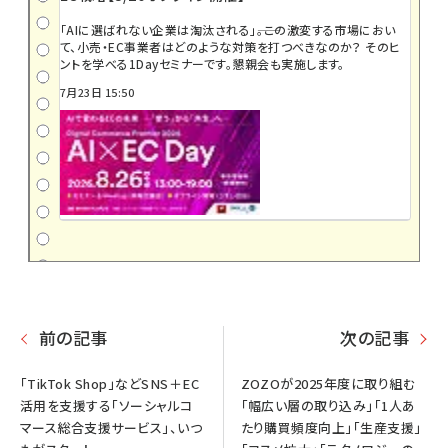
「AIに選ばれない企業は淘汰される」――。この激変する市場におい
て、小売・EC事業者はどのような対策を打つべきなのか？ そのヒ
ントを学べる1Dayセミナーです。懇親会も実施します。
7月23日 15:50
前の記事
次の記事
「TikTok Shop」などSNS＋EC
ZOZOが2025年度に取り組む
活用を支援する「ソーシャルコ
「幅広い層の取り込み」「1人あ
マース総合支援サービス」、いつ
たり購買頻度向上」「生産支援」