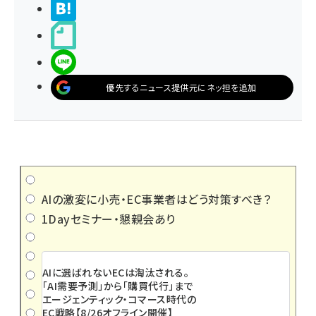
>ブクマする
noteで書く
LINEで送る
優先するニュース提供元にネッ担を追加
AIの激変に小売・EC事業者はどう対策すべき？
1Dayセミナー・懇親会あり
AIに選ばれないECは淘汰される。
「AI需要予測」から「購買代行」まで
エージェンティック・コマース時代の
EC戦略【8/26オフライン開催】