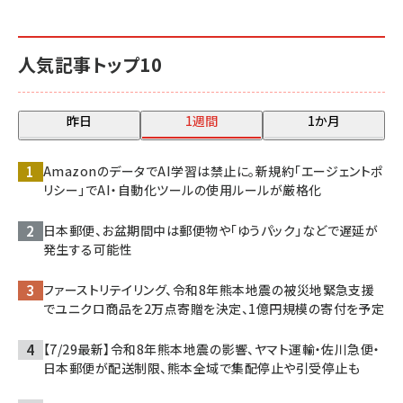
人気記事トップ10
昨日
1週間
1か月
AmazonのデータでAI学習は禁止に。新規約「エージェントポ
リシー」でAI・自動化ツールの使用ルールが厳格化
日本郵便、お盆期間中は郵便物や「ゆうパック」などで遅延が
発生する可能性
ファーストリテイリング、令和8年熊本地震の被災地緊急支援
でユニクロ商品を2万点寄贈を決定、1億円規模の寄付を予定
【7/29最新】令和8年熊本地震の影響、ヤマト運輸・佐川急便・
日本郵便が配送制限、熊本全域で集配停止や引受停止も