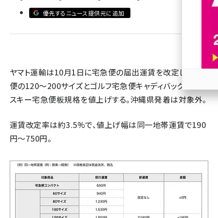
優先するニュース提供元に追加
revico (744)
ヤマト運輸は10月1日に宅急便の届出運賃を改定し、宅急
便の120〜200サイズとゴルフ宅急便キャディバッグ規格、
参加
スキー宅急便板規格を値上げする。沖縄県発着は対象外。
運賃改定率は約3.5%で、値上げ幅は同一地帯運賃で190
円〜750円。