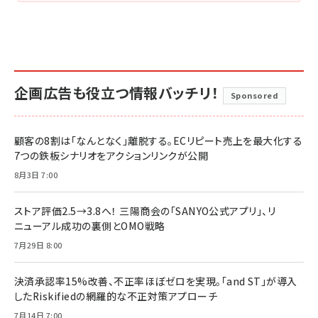
企画広告も役立つ情報バッチリ！
Sponsored
顧客の8割は「なんとなく」離脱する。ECリピート売上を最大化する
7つの鉄板シナリオをアクションリンクが公開
8月3日 7:00
ストア評価2.5→3.8へ！ 三陽商会の「SANYO公式アプリ」、リ
ニューアル成功の裏側とOMO戦略
7月29日 8:00
決済承認率15%改善、不正率ほぼゼロを実現。「and ST」が導入
したRiskifiedの網羅的な不正対策アプローチ
7月14日 7:00