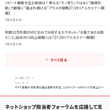
リピート顧客を生む秘訣は？ 単なる「モノ売り」ではなく「価値共
創」で顧客に“選ばれ続ける”プラスの戦略【7/29リアルセミナー開
催】
7月22日 8:30
年間32万件超のVOCをAIで分析するカウネット。「お客さまのお困
りごと」起点のCX向上戦略とは？【7/29リアルセミナー開催】
7月21日 9:00
すべて見る
ネッ担トップ
ニュース
パ
ヤマト運輸が宅急便の届出運賃を改定、120サイズ～200サイズを値上げへ
ン
く
ネットショップ担当者フォーラムを応援して支