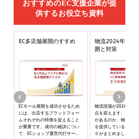
イシューからはじめよ［改訂版］――知的生産の「シンプ
小さな会社は戦略が9割
anan(アンアン)2026/06/24号 No.2500増刊
ルな本質」
スペシャルエディション[王道エンタメの矜持／
￥1,980
BTS]
￥2,200
￥1,100
ドリルを売るには穴を売れ
経営メモ 16年の起業家人生で得た知見
anan(アンアン)2026/07/08号 No.2502[2026
￥1,815
￥2,750
年後半、あなたの恋と運命／山田涼介]
￥880
Brand Shift(ブランド・シフト): 「信頼」で選ばれ
影響力の武器［新版］：人を動かす七つの原理
る時代の成長戦略
￥3,190
ママ投資家が育休中に１億貯めた株式投資
￥2,420
￥1,870
フィードバック経営 「沈黙の組織」から「高め合う
マーケティングの真実 P&G・グリコで学んだ失敗
組織」へ
と成長の法則
組織の成果を最大化する ルールのデザイン
￥3,080
￥2,200
￥1,980
Amazonランキングをもっと見る
Amazonランキングをもっと見る
Amazonランキングをもっと見る