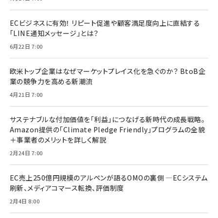
ECビジネスに有効！ リピート促進や顧客満足度向上に直結する
「LINE通知メッセージ」とは？
6月22日 7:00
欧米トップ企業はなぜマーケットプレイス化を急ぐのか？ BtoB企
業の競争力を高める新潮流
4月21日 7:00
サステナブルな付加価値を「利益」につなげる新時代の成長戦略。
Amazon提供の「Climate Pledge Friendly」プログラムの全貌
＋事業者のメリットを詳しく解説
2月24日 7:00
EC売上250億円規模のアルペンが語るOMOの裏側 ―ECシステム
刷新、メディアコマース転換、評価制度
2月4日 8:00