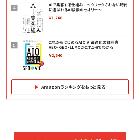
AIで集客する仕組み ～クリックされない時代
に選ばれるAI検索のセオリー～
￥1,760
これからはじめるAIO AI最適化の教科書
AEO・GEO・LLMOがこれ1冊でわかる
￥2,640
Amazonランキングをもっと見る
Amazon マーケティング・セールス全般関連書籍 の
Amazon ビジネス・経済関連書籍 の売れ筋ランキン
Amazon 経営戦略関連書籍 の売れ筋ランキング
売れ筋ランキング
グ
更新日時：2026/06/26 19:05
更新日時：2026/06/26 19:05
更新日時：2026/06/26 19:05
2億円を売り上げたプロが教える note×AI 最強の
anan(アンアン)2026/07/01号 No.2501[魅せる
ベインキャピタル 企業価値向上力の秘密
副業
カラダ2026／宮舘涼太]
￥2,640
￥1,870
￥880