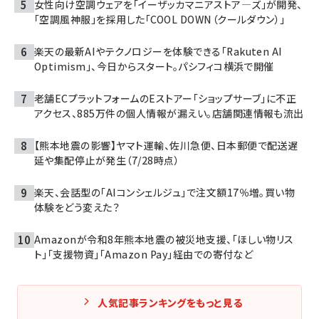
女性向け空調ウェアを「イーザッカマニアストア―ズ」が開発、
「空調風神服」を採用した「COOL DOWN（クールダウン）」
楽天の最新AIやテクノロジーを体験できる「Rakuten AI
Optimism」、今日からスタート。パシフィコ横浜で開催
老舗ECプラットフォームのEストアー「ショップサーブ」に不正
アクセス、885万件の個人情報が漏えい。店舗関連情報も流出
【熊本地震の影響】ヤマト運輸、佐川急便、日本郵便で配送遅
延や集配停止が発生（7/28時点）
楽天、会話型の「AIコンシェルジュ」で注文額17％増。買い物
体験をどう変えた？
Amazonが令和8年熊本地震の被災地支援、「ほしい物リス
ト」「支援物資」「Amazon Pay」経由での寄付など
人気記事ランキングをもっと見る