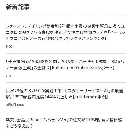
スペシャルエディション[王道エンタメの矜持／
￥1,980
新着記事
BTS]
￥2,200
￥1,100
ドリルを売るには穴を売れ
経営メモ 16年の起業家人生で得た知見
ファーストリテイリングが令和8年熊本地震の被災地緊急支援でユ
anan(アンアン)2026/07/08号 No.2502[2026
￥1,815
￥2,750
ニクロ商品を2万点寄贈を決定／女性向け空調ウェアを「イーザッ
年後半、あなたの恋と運命／山田涼介]
カマニアストア―ズ」が開発【ネッ担アクセスランキング】
￥880
Brand Shift(ブランド・シフト): 「信頼」で選ばれ
影響力の武器［新版］：人を動かす七つの原理
8:00
る時代の成長戦略
￥3,190
ママ投資家が育休中に１億貯めた株式投資
￥2,420
￥1,870
「楽天市場」がAI戦略を公開。「AI店長」「バーチャル試着」「RMSバ
ナー画像生成」の全ぼう【Rakuten AI Optimismレポート】
フィードバック経営 「沈黙の組織」から「高め合う
マーケティングの真実 P&G・グリコで学んだ失敗
組織」へ
と成長の法則
7:00
組織の成果を最大化する ルールのデザイン
￥3,080
￥2,200
￥1,980
世界23位のメガECが実践する「カスタマーサービス×AI」の最適
解。3年で顧客満足度144%向上した【Lululemon事例】
Amazonランキングをもっと見る
Amazonランキングをもっと見る
8月6日 8:00
Amazonランキングをもっと見る
楽天、会話型の「AIコンシェルジュ」で注文額17％増。買い物体験
をどう変えた？