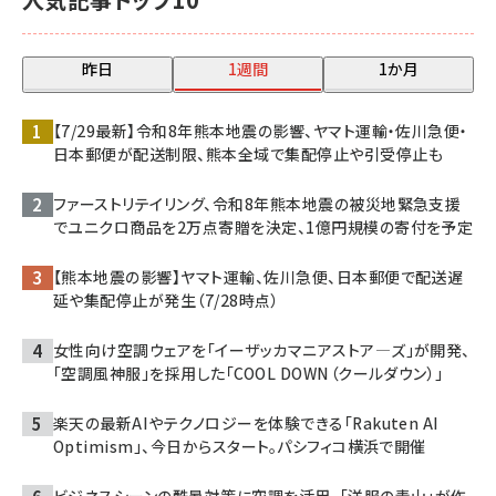
昨日
1週間
1か月
【7/29最新】令和8年熊本地震の影響、ヤマト運輸・佐川急便・
日本郵便が配送制限、熊本全域で集配停止や引受停止も
ファーストリテイリング、令和8年熊本地震の被災地緊急支援
でユニクロ商品を2万点寄贈を決定、1億円規模の寄付を予定
【熊本地震の影響】ヤマト運輸、佐川急便、日本郵便で配送遅
延や集配停止が発生（7/28時点）
女性向け空調ウェアを「イーザッカマニアストア―ズ」が開発、
「空調風神服」を採用した「COOL DOWN（クールダウン）」
楽天の最新AIやテクノロジーを体験できる「Rakuten AI
Optimism」、今日からスタート。パシフィコ横浜で開催