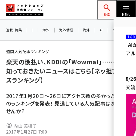
メ
ネットショップ担当者フォーラム
イ
検索
MENU
ン
コ
連載・特集
|
海外
海外情報
海外
AI
メタバース
お知
ン
A
テ
週間人気記事ランキング
アル
ン
楽天の後払い、KDDIの｢Wowma!｣……今週
ツ
amazon (2249)
知っておきたいニュースはこちら【ネッ担アクセ
に
8/
スランキング】
yahoo (1901)
移
交流
動
楽天 (1871)
2017年1月20日～26日にアクセス数の多かった記事
ecbeing (1207)
のランキングを発表！ 見逃している人気記事はありま
せんか？
アスクル (1119)
base (1077)
内山 美枝子
2017年1月27日 7:00
ビィ・フォアード (773)