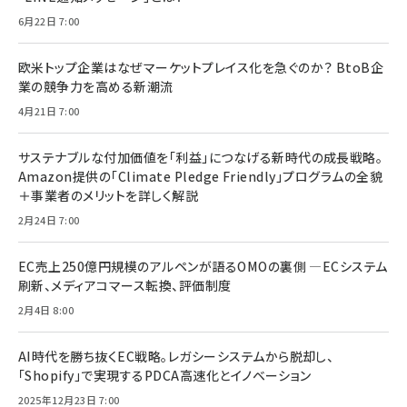
6月22日 7:00
欧米トップ企業はなぜマーケットプレイス化を急ぐのか？ BtoB企
業の競争力を高める新潮流
4月21日 7:00
サステナブルな付加価値を「利益」につなげる新時代の成長戦略。
Amazon提供の「Climate Pledge Friendly」プログラムの全貌
＋事業者のメリットを詳しく解説
2月24日 7:00
EC売上250億円規模のアルペンが語るOMOの裏側 ―ECシステム
刷新、メディアコマース転換、評価制度
2月4日 8:00
AI時代を勝ち抜くEC戦略。レガシーシステムから脱却し、
「Shopify」で実現するPDCA高速化とイノベーション
2025年12月23日 7:00