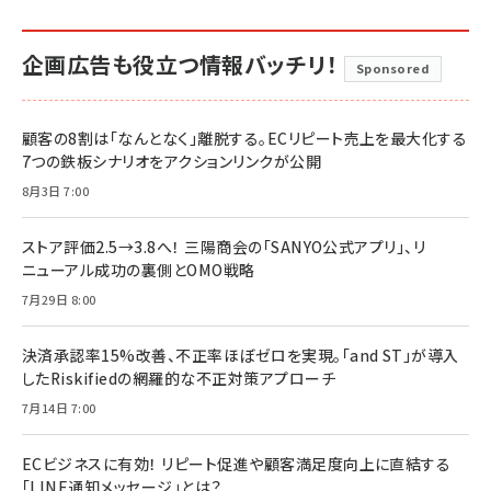
企画広告も役立つ情報バッチリ！
Sponsored
顧客の8割は「なんとなく」離脱する。ECリピート売上を最大化する
7つの鉄板シナリオをアクションリンクが公開
8月3日 7:00
ストア評価2.5→3.8へ！ 三陽商会の「SANYO公式アプリ」、リ
ニューアル成功の裏側とOMO戦略
7月29日 8:00
決済承認率15%改善、不正率ほぼゼロを実現。「and ST」が導入
したRiskifiedの網羅的な不正対策アプローチ
7月14日 7:00
ECビジネスに有効！ リピート促進や顧客満足度向上に直結する
「LINE通知メッセージ」とは？