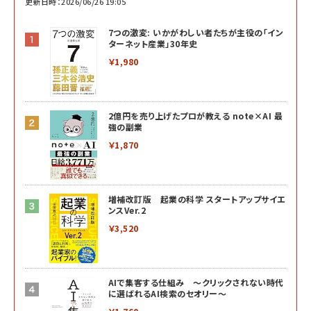
更新日時：2026/06/26 19:05
7つの激変: いかがわしい者たちが主役の「イン
ターネット産業」30年史
￥1,980
2億円を売り上げたプロが教える note×AI 最
強の副業
￥1,870
増補改訂版 起業の科学 スタートアップサイエ
ンスVer.2
￥3,520
AIで集客する仕組み ～クリックされない時代
に選ばれるAI検索のセオリー～