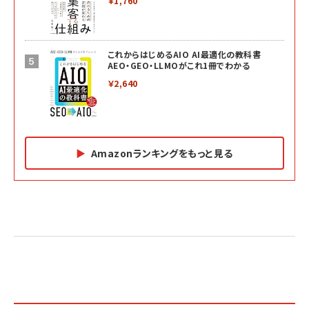
￥1,760
これからはじめるAIO AI最適化の教科書
AEO・GEO・LLMOがこれ1冊でわかる
￥2,640
Amazonランキングをもっと見る
Amazon マーケティング・セールス全般関連書籍 の
Amazon ビジネス・経済関連書籍 の売れ筋ランキン
Amazon 経営戦略関連書籍 の売れ筋ランキング
売れ筋ランキング
グ
更新日時：2026/06/26 19:05
更新日時：2026/06/26 19:05
更新日時：2026/06/26 19:05
2億円を売り上げたプロが教える note×AI 最強の
anan(アンアン)2026/07/01号 No.2501[魅せる
ベインキャピタル 企業価値向上力の秘密
副業
カラダ2026／宮舘涼太]
￥2,640
￥1,870
￥880
イシューからはじめよ［改訂版］――知的生産の「シンプ
小さな会社は戦略が9割
anan(アンアン)2026/06/24号 No.2500増刊
ルな本質」