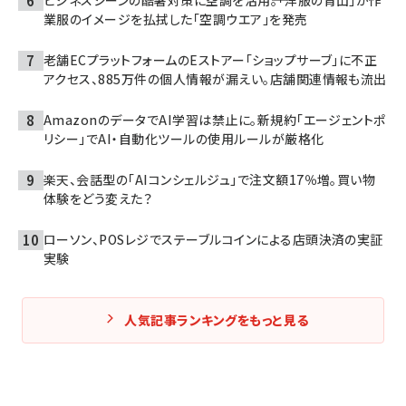
ビジネスシーンの酷暑対策に空調を活用――。「洋服の青山」が作
業服のイメージを払拭した「空調ウエア」を発売
老舗ECプラットフォームのEストアー「ショップサーブ」に不正
アクセス、885万件の個人情報が漏えい。店舗関連情報も流出
AmazonのデータでAI学習は禁止に。新規約「エージェントポ
リシー」でAI・自動化ツールの使用ルールが厳格化
楽天、会話型の「AIコンシェルジュ」で注文額17％増。買い物
体験をどう変えた？
ローソン、POSレジでステーブルコインによる店頭決済の実証
実験
人気記事ランキングをもっと見る