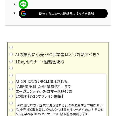
LINEで送る
優先するニュース提供元にネッ担を追加
AIの激変に小売・EC事業者はどう対策すべき？
1Dayセミナー・懇親会あり
AIに選ばれないECは淘汰される。
「AI需要予測」から「購買代行」まで
エージェンティック・コマース時代の
EC戦略【8/26オフライン開催】
「AIに選ばれない企業は淘汰される」――。この激変する市場におい
て、小売・EC事業者はどのような対策を打つべきなのか？ そのヒ
ントを学べる1Dayセミナーです。懇親会も実施します。