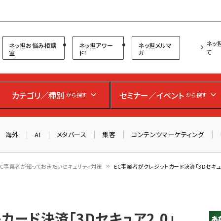
プ担当者フォーラム
ネッ
ネッ担お悩み相談
ネッ担アワー
ネッ担メルマ
て
室
ド！
ガ
お知らせ
AIが買い物を代行する時代に打つべき「次の一手」とは？
カテゴリ／種別
セミナー／イベント
から探す
から探す
アルペン、オイシックス、元UA責任者が登壇のリアルECセ
ミナー（8/26＠東京）【交流会も実施】
海外
AI
メタバース
集客
コンテンツマーケティング
8/26（水）、東京・四谷で開催。登壇者・聴講者と交流できる
交流会も実施します。すべての講演を無料で聴講できます！
EC事業者が知っておきたいセキュリティ対策
EC事業者がクレジットカード決済「3Dセキュ
カード決済「3Dセキュア2.0」