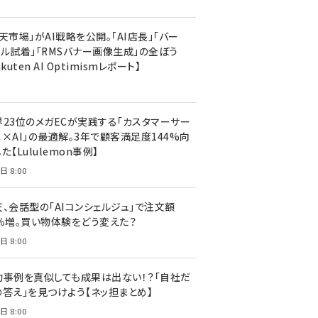
天市場」がAI戦略を公開。「AI店長」「バー
ャル試着」「RMSバナー画像生成」の全ぼう
akuten AI Optimismレポート】
界23位のメガECが実践する「カスタマーサー
ス×AI」の最適解。3年で顧客満足度144%向
た【Lululemon事例】
日 8:00
天、会話型の「AIコンシェルジュ」で注文額
7％増。買い物体験をどう変えた？
日 8:00
功事例を真似しても成果は出ない！？「自社だ
の答え」を見つけよう【ネッ担まとめ】
日 8:00