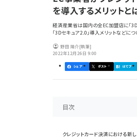
く
を導入するメリットと
ず
経済産業省は国内の全EC加盟店に「3D
「3Dセキュア2.0」導入メリットなどに
野田 陽介
[執筆]
2022年12月26日 9:00
シェア
ポスト
はてブ
目次
クレジットカード決済における新しい