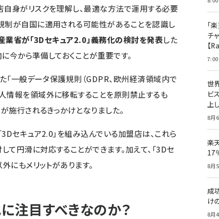
8:00
店自身がリスクを理解し、最適な方法で運用する必要
の規制が自国に適用される可能性があることを認識し
「楽
チ
済産業省が「3Dセキュア2.0」義務化の検討を発表
した
【R
向に今から準備しておくことが重要です。
7:00
れた「一般データ保護規則（GDPR、欧州経済領域内で
世
個人情報を領域外に移転することを原則禁止するも
ビ
上し
」が施行されるきっかけとなりました。
8月6
3Dセキュア2.0」を組み込んでいる加盟店は、これら
楽
して円滑に対応することができます。加えて、「3Dセ
1
以外にもメリットがあります。
8月5
成
け
に注目すべきなのか？
8月4