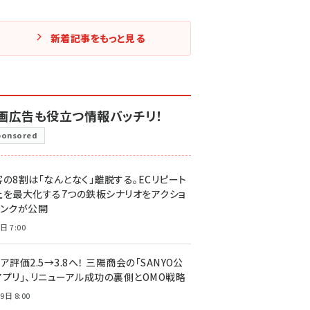
新着記事をもっと見る
画広告も役立つ情報バッチリ！
ponsored
客の8割は「なんとなく」離脱する。ECリピート
上を最大化する7つの鉄板シナリオをアクショ
リンクが公開
日 7:00
ア評価2.5→3.8へ！ 三陽商会の「SANYO公
アプリ」、リニューアル成功の裏側とOMO戦略
9日 8:00