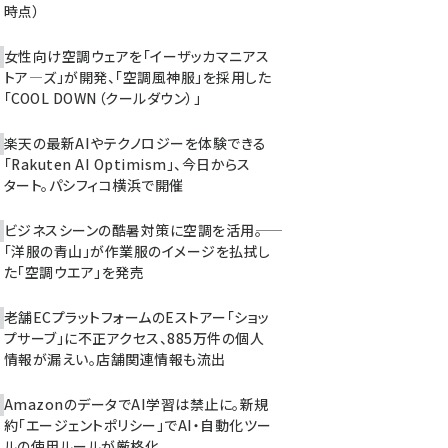
時点）
女性向け空調ウェアを「イーザッカマニアス
トア―ズ」が開発、「空調風神服」を採用した
「COOL DOWN（クールダウン）」
楽天の最新AIやテクノロジーを体験できる
「Rakuten AI Optimism」、今日からス
タート。パシフィコ横浜で開催
ビジネスシーンの酷暑対策に空調を活用――。
「洋服の青山」が作業服のイメージを払拭し
た「空調ウエア」を発売
老舗ECプラットフォームのEストアー「ショッ
プサーブ」に不正アクセス、885万件の個人
情報が漏えい。店舗関連情報も流出
AmazonのデータでAI学習は禁止に。新規
約「エージェントポリシー」でAI・自動化ツー
ルの使用ルールが厳格化