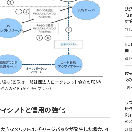
決
「a
対
7月1
E
向
6月2
欧
ぐ
の仕組み（画像は
一般社団法人日本クレジット協会の「EMV
ア導入ガイド」
からキャプチャ）
4月2
サ
ティシフトと信用の強化
時代
Pl
の
も大きなメリットは、
チャージバックが発生した場合、イ
2月2