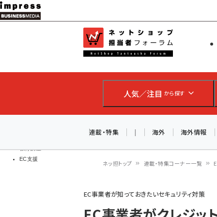
メ
イ
EC担当者
ネットショッ
ン
Web担当者
コ
製品導入
ン
企業IT
ソフト開発
テ
IoT・AI
人気／注目
から探す
ン
DCクラウド
研究・調査
ツ
エネルギー
に
連載・特集
|
海外
海外情報
ドローン
移
教育講座
EC支援
動
ネッ担トップ
連載・特集コーナー一覧
パ
EC事業者が知っておきたいセキュリティ対策
ン
EC事業者がクレジット