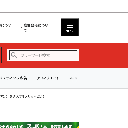
担につい
広告出稿につい
て
MENU
リスティング広告
アフィリエイト
SEO
メール
ソーシャル
amazon (2247)
yahoo (1900)
ア2.0」を導入するメリットとは？
楽天 (1871)
ecbeing (1207)
アスクル (1119)