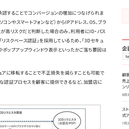
引を承認することでコンバージョンの増加につなげられま
ソコンやスマートフォンなど）からIPアドレス、OS、ブラ
が高リスクだと判断した場合のみ、利用者にID・パス
リスクベース認証」を採用しているため、「3Dセキュ
企
移やポップアップウィンドウ表示といったかご落ち要因は
S
ュアに移転することで不正損失を減らすことも可能で
顧
売
ンレスな認証プロセスを顧客に提供できるなど、加盟店に
ン
8月3
スト
式
7月2