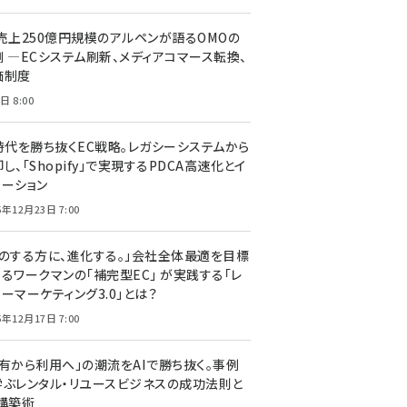
C売上250億円規模のアルペンが語るOMOの
側 ―ECシステム刷新、メディアコマース転換、
価制度
日 8:00
I時代を勝ち抜くEC戦略。レガシーシステムから
し、「Shopify」で実現するPDCA高速化とイ
ベーション
5年12月23日 7:00
声のする方に、進化する。」会社全体最適を目標
するワークマンの「補完型EC」 が実践する「レ
ーマーケティング3.0」とは？
5年12月17日 7:00
所有から利用へ」の潮流をAIで勝ち抜く。事例
学ぶレンタル・リユースビジネスの成功法則と
C構築術