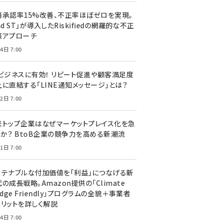
済承認率15%改善、不正率ほぼゼロを実現。
nd ST」が導入したRiskifiedの網羅的な不正
策アプローチ
4日 7:00
Cビジネスに有効！ リピート促進や顧客満足度
上に直結する「LINE通知メッセージ」とは？
2日 7:00
米トップ企業はなぜマーケットプレイス化を急
のか？ BtoB企業の競争力を高める新潮流
1日 7:00
ステナブルな付加価値を「利益」につなげる新
の成長戦略。Amazon提供の「Climate
edge Friendly」プログラムの全貌＋事業者
メリットを詳しく解説
4日 7:00