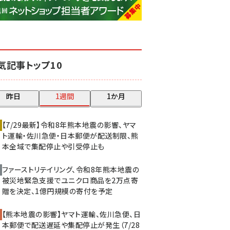
base (1074)
ビィ・フォアード (773)
revico (739)
気記事トップ10
昨日
1週間
1か月
【7/29最新】令和8年熊本地震の影響、ヤマ
ト運輸・佐川急便・日本郵便が配送制限、熊
本全域で集配停止や引受停止も
ファーストリテイリング、令和8年熊本地震の
被災地緊急支援でユニクロ商品を2万点寄
贈を決定、1億円規模の寄付を予定
【熊本地震の影響】ヤマト運輸、佐川急便、日
本郵便で配送遅延や集配停止が発生（7/28