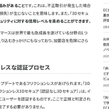
組みがあること
です。これは、不正取引が発生した場合
E
失）が生じないことを意味します。また、「3Dセキュ
裏
評
ュリティに対する信用レベルを高めることができます
。
2月4
コマースは世界で最も急成長を遂げている分野の1つ
A
り込むきっかけにもなっており、加盟店を危険にさら
脱却
ノ
202
ンレスな認証プロセス
「
と
ビュ
ップデートであるフリクションレスがあげられます。「3D
202
クションレス3Dセキュア（認証なし3Dセキュア）」は、イ
「
にユーザーを認証するものです。ここで正規と判定され
で
完了する必要がありません。
E