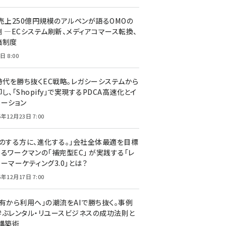
C売上250億円規模のアルペンが語るOMOの
側 ―ECシステム刷新、メディアコマース転換、
価制度
日 8:00
I時代を勝ち抜くEC戦略。レガシーシステムから
し、「Shopify」で実現するPDCA高速化とイ
ベーション
5年12月23日 7:00
声のする方に、進化する。」会社全体最適を目標
するワークマンの「補完型EC」 が実践する「レ
ーマーケティング3.0」とは？
5年12月17日 7:00
所有から利用へ」の潮流をAIで勝ち抜く。事例
学ぶレンタル・リユースビジネスの成功法則と
C構築術