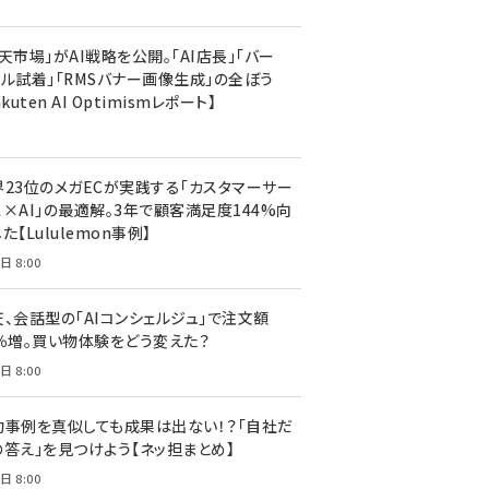
天市場」がAI戦略を公開。「AI店長」「バー
ャル試着」「RMSバナー画像生成」の全ぼう
akuten AI Optimismレポート】
界23位のメガECが実践する「カスタマーサー
ス×AI」の最適解。3年で顧客満足度144%向
た【Lululemon事例】
日 8:00
天、会話型の「AIコンシェルジュ」で注文額
7％増。買い物体験をどう変えた？
日 8:00
功事例を真似しても成果は出ない！？「自社だ
の答え」を見つけよう【ネッ担まとめ】
日 8:00