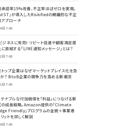
済承認率15%改善、不正率ほぼゼロを実現。
nd ST」が導入したRiskifiedの網羅的な不正
策アプローチ
4日 7:00
Cビジネスに有効！ リピート促進や顧客満足度
上に直結する「LINE通知メッセージ」とは？
2日 7:00
米トップ企業はなぜマーケットプレイス化を急
のか？ BtoB企業の競争力を高める新潮流
1日 7:00
ステナブルな付加価値を「利益」につなげる新
の成長戦略。Amazon提供の「Climate
edge Friendly」プログラムの全貌＋事業者
メリットを詳しく解説
4日 7:00