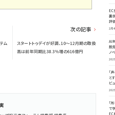
E
裏
評
次の記事
2月4
A
ステム
スタートトゥデイが好調、10～12月期の取扱
脱却
高は前年同期比38.3％増の616億円
ノ
202
「
と
ビュ
202
「
実
で
E