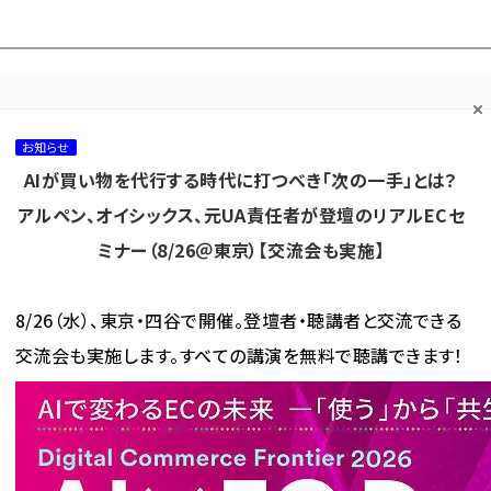
プ担当者フォーラム
ネッ
ネッ担お悩み相談
ネッ担アワー
ネッ担メルマ
て
室
ド！
ガ
お知らせ
AIが買い物を代行する時代に打つべき「次の一手」とは？
カテゴリ／種別
セミナー／イベント
から探す
から探す
アルペン、オイシックス、元UA責任者が登壇のリアルECセ
ミナー（8/26＠東京）【交流会も実施】
海外
AI
メタバース
集客
コンテンツマーケティング
8/26（水）、東京・四谷で開催。登壇者・聴講者と交流できる
交流会も実施します。すべての講演を無料で聴講できます！
撤退で「ViVi」のECサイトが一時休止 → コスメの公式通販と統合へ
で「ViVi」のECサイトが一時