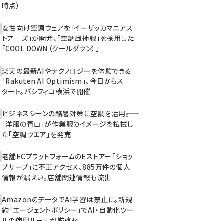
時点）
女性向け空調ウェアを「イーザッカマニアス
トア―ズ」が開発、「空調風神服」を採用した
「COOL DOWN（クールダウン）」
楽天の最新AIやテクノロジーを体験できる
「Rakuten AI Optimism」、今日からス
タート。パシフィコ横浜で開催
ビジネスシーンの酷暑対策に空調を活用――。
「洋服の青山」が作業服のイメージを払拭し
た「空調ウエア」を発売
老舗ECプラットフォームのEストアー「ショッ
プサーブ」に不正アクセス、885万件の個人
情報が漏えい。店舗関連情報も流出
AmazonのデータでAI学習は禁止に。新規
約「エージェントポリシー」でAI・自動化ツー
ルの使用ルールが厳格化