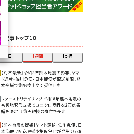
base (1077)
ビィ・フォアード (773)
revico (740)
気記事トップ10
昨日
1週間
1か月
【7/29最新】令和8年熊本地震の影響、ヤマ
ト運輸・佐川急便・日本郵便が配送制限、熊
本全域で集配停止や引受停止も
ファーストリテイリング、令和8年熊本地震の
被災地緊急支援でユニクロ商品を2万点寄
贈を決定、1億円規模の寄付を予定
【熊本地震の影響】ヤマト運輸、佐川急便、日
本郵便で配送遅延や集配停止が発生（7/28