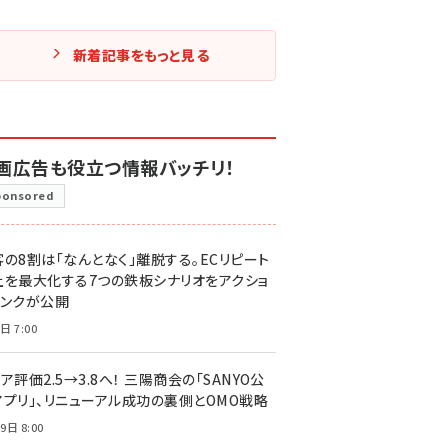
新着記事をもっと見る
画広告も役立つ情報バッチリ！
ponsored
客の8割は「なんとなく」離脱する。ECリピート
上を最大化する7つの鉄板シナリオをアクショ
リンクが公開
日 7:00
ア評価2.5→3.8へ！ 三陽商会の「SANYO公
アプリ」、リニューアル成功の裏側とOMO戦略
9日 8:00