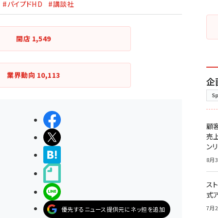
#パイプドHD
#講談社
開店
1,549
業界動向
10,113
企
S
シェアする
顧
ポストする
売
ン
>ブクマする
8月3
noteで書く
スト
LINEで送る
式
7月2
優先するニュース提供元にネッ担を追加