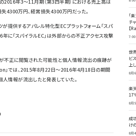
8:00
2016年3～11月期（第3四半期）における売上高は
損失4300万円、経常損失4300万円だった。
「楽
チ
ビッツが提供するアパレル特化型ECプラットフォーム「スパ
【R
016年に「スパイラルEC」は外部からの不正アクセス攻撃
7:00
世
ビ
報が不正に閲覧された可能性と個人情報流出の痕跡が
上し
llection」では、2015年8月22日～2016年4月18日の期間
8月6
の個人情報が流出したと発表していた。
楽
1
8月5
n
成
け
8月4