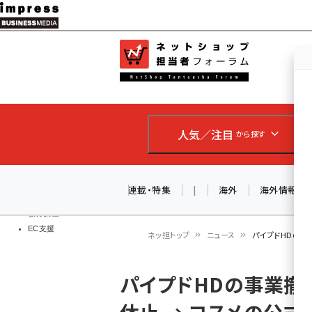
メ
イ
EC担当者
ネットショッ
ン
Web担当者
コ
製品導入
ン
企業IT
ソフト開発
テ
IoT・AI
人気／注目
から探す
ン
DCクラウド
研究・調査
ツ
エネルギー
に
連載・特集
|
海外
海外情報
ドローン
移
教育講座
EC支援
動
ネッ担トップ
ニュース
パイプドHDの事業
パ
パイプドHDの事業撤退
ン