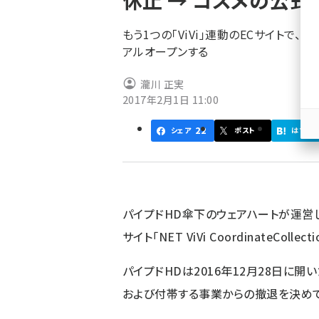
休止 → コスメの公
く
ず
もう1つの「ViVi」連動のECサイトで、コ
アルオープンする
瀧川 正実
2017年2月1日 11:00
22
シェア
ポスト
はてブ
パイプドHD傘下のウェアハートが運営して
サイト「NET ViVi CoordinateCo
パイプドHDは2016年12月28日に開い
および付帯する事業からの撤退を決め