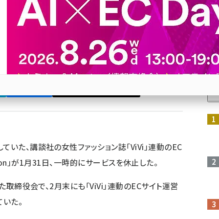
式通販と統合へ
スメなどの「Dressor Room」と統合し、5月にリニュー
人
Bluesky
優先するニュース提供元に追加
参加登録はこちら↑
いた、講談社の女性ファッション誌「ViVi」連動のEC
llection」が1月31日、一時的にサービスを休止した。
た取締役会で、2月末にも「ViVi」連動のECサイト運営
ていた。