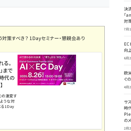
決
「a
対
7月1
う対策すべき？ 1Dayセミナー・懇親会あり
E
向
6月2
れる。
」まで
欧
ス時代の
ぐ
】
4月2
。この激変す
のような対
サ
る1Day
時代
Pl
の
2月2