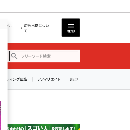
担につい
広告出稿につい
て
MENU
リスティング広告
アフィリエイト
SEO
メール
ソーシャル
amazon (2249)
yahoo (1901)
楽天 (1871)
ecbeing (1207)
アスクル (1119)