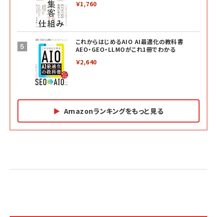
￥1,760
これからはじめるAIO AI最適化の教科書
AEO・GEO・LLMOがこれ1冊でわかる
￥2,640
Amazonランキングをもっと見る
Amazon マーケティング・セールス全般関連書籍 の
Amazon ビジネス・経済関連書籍 の売れ筋ランキン
Amazon 経営戦略関連書籍 の売れ筋ランキング
売れ筋ランキング
グ
更新日時：2026/06/26 19:05
更新日時：2026/06/26 19:05
更新日時：2026/06/26 19:05
2億円を売り上げたプロが教える note×AI 最強の
anan(アンアン)2026/07/01号 No.2501[魅せる
ベインキャピタル 企業価値向上力の秘密
副業
カラダ2026／宮舘涼太]
￥2,640
￥1,870
￥880
イシューからはじめよ［改訂版］――知的生産の「シンプ
小さな会社は戦略が9割
anan(アンアン)2026/06/24号 No.2500増刊