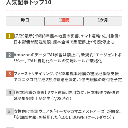
人気記事トップ10
昨日
1週間
1か月
【7/29最新】令和8年熊本地震の影響、ヤマト運輸・佐川急便・
日本郵便が配送制限、熊本全域で集配停止や引受停止も
AmazonのデータでAI学習は禁止に。新規約「エージェントポ
リシー」でAI・自動化ツールの使用ルールが厳格化
ファーストリテイリング、令和8年熊本地震の被災地緊急支援
でユニクロ商品を2万点寄贈を決定、1億円規模の寄付を予定
【熊本地震の影響】ヤマト運輸、佐川急便、日本郵便で配送遅
延や集配停止が発生（7/28時点）
女性向け空調ウェアを「イーザッカマニアストア―ズ」が開発、
「空調風神服」を採用した「COOL DOWN（クールダウン）」