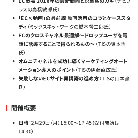
EC市場 2016年の最新動向と脱集客のカギ
（ナビプ
ラスの高橋敏郎氏）
「EC×動画」の最前線 動画活用のコツとケーススタ
ディ
（ミックスネットワークの橋本督二郎氏）
ECのクロスチャネル最適解～ドロップユーザを電
話に誘導することで得られるもの～
（TISの阪本悟
氏）
オムニチャネルを成功に導くマーケティングオート
メーション導入のポイント
（TISの伊藤直広氏）
失敗しないECサイト再構築の進め方
（TISの山本豪
氏）
開催概要
日時
：2月29日（月）15:00～17:45（受付開始は
14:30）