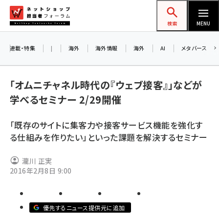
メ
ネットショップ担当者フォーラム
イ
検索
MENU
ン
コ
連載・特集
|
海外
海外情報
海外
AI
メタバース
ン
テ
「オムニチャネル時代の『ウェブ接客』」などが
ン
学べるセミナー 2/29開催
ツ
amazon (2249)
に
「既存のサイトに集客力や接客サービス機能を強化す
yahoo (1901)
移
る仕組みを作りたい」といった課題を解決するセミナー
動
楽天 (1871)
瀧川 正実
ecbeing (1207)
2016年2月8日 9:00
アスクル (1119)
base (1077)
優先するニュース提供元に追加
ビィ・フォアード (773)