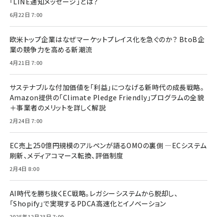
「LINE通知メッセージ」とは？
6月22日 7:00
欧米トップ企業はなぜマーケットプレイス化を急ぐのか？ BtoB企
業の競争力を高める新潮流
4月21日 7:00
サステナブルな付加価値を「利益」につなげる新時代の成長戦略。
Amazon提供の「Climate Pledge Friendly」プログラムの全貌
＋事業者のメリットを詳しく解説
2月24日 7:00
EC売上250億円規模のアルペンが語るOMOの裏側 ―ECシステム
刷新、メディアコマース転換、評価制度
2月4日 8:00
AI時代を勝ち抜くEC戦略。レガシーシステムから脱却し、
「Shopify」で実現するPDCA高速化とイノベーション
2025年12月23日 7:00