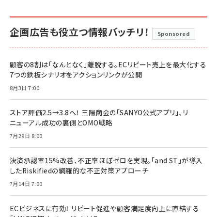
企画広告も役立つ情報バッチリ！
Sponsored
顧客の8割は「なんとなく」離脱する。ECリピート売上を最大化する
7つの鉄板シナリオをアクションリンクが公開
8月3日 7:00
ストア評価2.5→3.8へ！ 三陽商会の「SANYO公式アプリ」、リ
ニューアル成功の裏側とOMO戦略
7月29日 8:00
決済承認率15%改善、不正率ほぼゼロを実現。「and ST」が導入
したRiskifiedの網羅的な不正対策アプローチ
7月14日 7:00
ECビジネスに有効！ リピート促進や顧客満足度向上に直結する