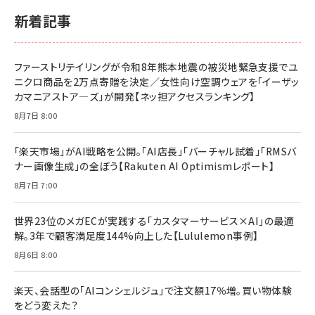
ルな本質」
スペシャルエディション[王道エンタメの矜持／
￥1,980
新着記事
BTS]
￥2,200
￥1,100
ドリルを売るには穴を売れ
経営メモ 16年の起業家人生で得た知見
ファーストリテイリングが令和8年熊本地震の被災地緊急支援でユ
anan(アンアン)2026/07/08号 No.2502[2026
￥1,815
￥2,750
ニクロ商品を2万点寄贈を決定／女性向け空調ウェアを「イーザッ
年後半、あなたの恋と運命／山田涼介]
カマニアストア―ズ」が開発【ネッ担アクセスランキング】
￥880
Brand Shift(ブランド・シフト): 「信頼」で選ばれ
影響力の武器［新版］：人を動かす七つの原理
8月7日 8:00
る時代の成長戦略
￥3,190
ママ投資家が育休中に１億貯めた株式投資
￥2,420
￥1,870
「楽天市場」がAI戦略を公開。「AI店長」「バーチャル試着」「RMSバ
ナー画像生成」の全ぼう【Rakuten AI Optimismレポート】
フィードバック経営 「沈黙の組織」から「高め合う
マーケティングの真実 P&G・グリコで学んだ失敗
組織」へ
と成長の法則
8月7日 7:00
組織の成果を最大化する ルールのデザイン
￥3,080
￥2,200
￥1,980
世界23位のメガECが実践する「カスタマーサービス×AI」の最適
解。3年で顧客満足度144%向上した【Lululemon事例】
Amazonランキングをもっと見る
Amazonランキングをもっと見る
8月6日 8:00
Amazonランキングをもっと見る
楽天、会話型の「AIコンシェルジュ」で注文額17％増。買い物体験
をどう変えた？