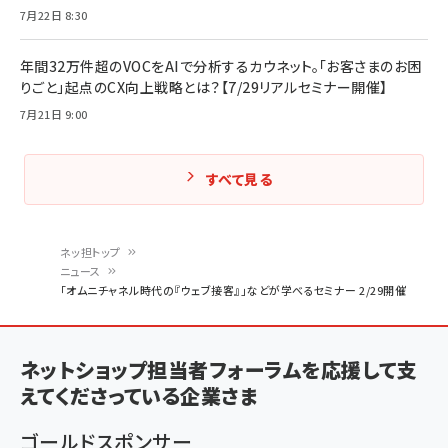
7月22日 8:30
年間32万件超のVOCをAIで分析するカウネット。「お客さまのお困
りごと」起点のCX向上戦略とは？【7/29リアルセミナー開催】
7月21日 9:00
すべて見る
ネッ担トップ
ニュース
パ
「オムニチャネル時代の『ウェブ接客』」などが学べるセミナー 2/29開催
ン
く
ネットショップ担当者フォーラムを応援して支
ず
えてくださっている企業さま
ゴールドスポンサー