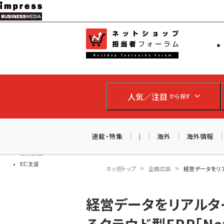
メ
イ
EC担当者
ネットショッ
ン
Web担当者
コ
製品導入
ン
企業IT
ソフト開発
テ
IoT・AI
人気／注目
から探す
ン
DCクラウド
研究・調査
ツ
エネルギー
に
連載・特集
|
海外
海外情報
ドローン
移
教育講座
EC支援
動
ネッ担トップ
企画広告
経営データをリア
パ
経営データをリアルタ
ン