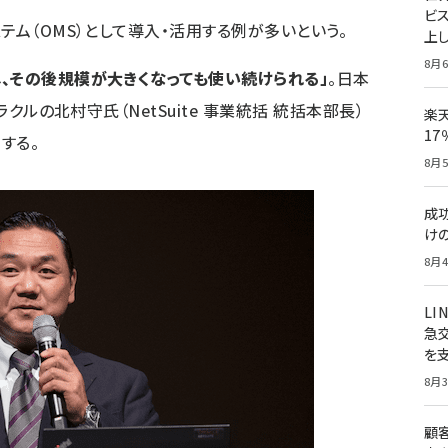
ビ
テム（OMS）として導入・活用する例が多いという。
上し
8月6
、その後規模が大きくなっても使い続けられる」
。日本
ラクルの北村守氏（NetSuite 事業統括 統括本部長）
楽
1
する。
8月5
成
け
8月4
LI
急
を
8月3
顧