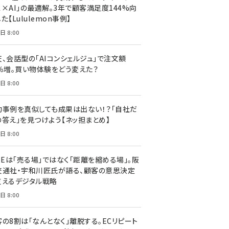
ス×AI」の最適解。3年で顧客満足度144%向
た【Lululemon事例】
日 8:00
天、会話型の「AIコンシェルジュ」で注文額
7％増。買い物体験をどう変えた？
日 8:00
功事例を真似しても成果は出ない！？「自社だ
の答え」を見つけよう【ネッ担まとめ】
日 8:00
NEは「売る場」ではなく「距離を縮める場」。阪
交通社・宇和川匠氏が語る、顧客の意思決定
支えるデジタル戦略
日 8:00
客の8割は「なんとなく」離脱する。ECリピート