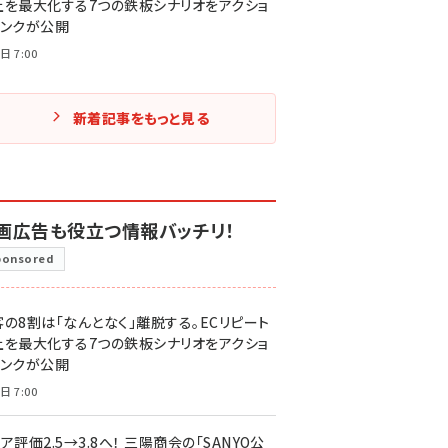
上を最大化する7つの鉄板シナリオをアクショ
リンクが公開
日 7:00
新着記事をもっと見る
画広告も役立つ情報バッチリ！
ponsored
客の8割は「なんとなく」離脱する。ECリピート
上を最大化する7つの鉄板シナリオをアクショ
リンクが公開
日 7:00
ア評価2.5→3.8へ！ 三陽商会の「SANYO公