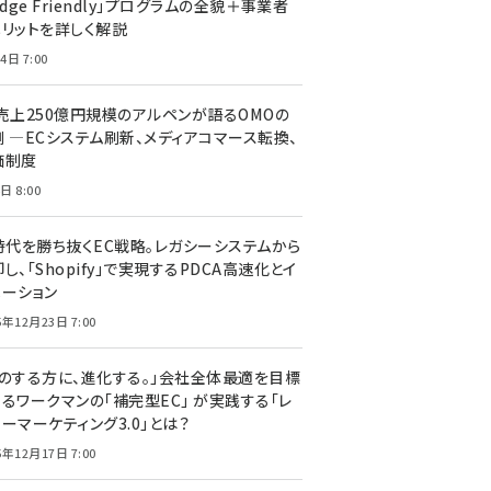
edge Friendly」プログラムの全貌＋事業者
メリットを詳しく解説
4日 7:00
C売上250億円規模のアルペンが語るOMOの
側 ―ECシステム刷新、メディアコマース転換、
価制度
日 8:00
I時代を勝ち抜くEC戦略。レガシーシステムから
し、「Shopify」で実現するPDCA高速化とイ
ベーション
5年12月23日 7:00
声のする方に、進化する。」会社全体最適を目標
するワークマンの「補完型EC」 が実践する「レ
ーマーケティング3.0」とは？
5年12月17日 7:00