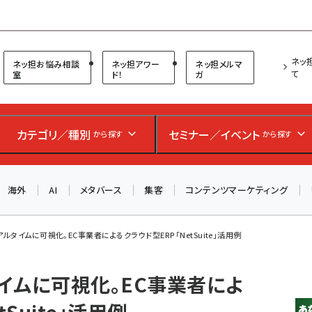
プ担当者フォーラム
ネッ
ネッ担お悩み相談
ネッ担アワー
ネッ担メルマ
て
室
ド！
ガ
お知らせ
AIが買い物を代行する時代に打つべき「次の一手」とは？
アルペン、オイシックス、元UA責任者が登壇のリアルECセ
カテゴリ／種別
セミナー／イベント
から探す
から探す
ミナー（8/26＠東京）【交流会も実施】
海外
AI
メタバース
集客
コンテンツマーケティング
8/26（水）、東京・四谷で開催。登壇者・聴講者と交流できる
交流会も実施します。すべての講演を無料で聴講できます！
ルタイムに可視化。EC事業者によるクラウド型ERP「NetSuite」活用例
イムに可視化。EC事業者によ