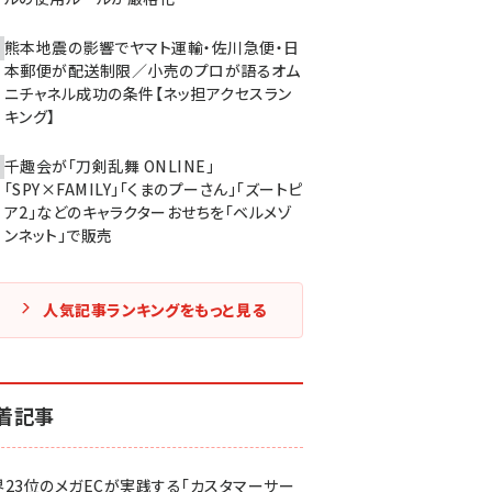
熊本地震の影響でヤマト運輸・佐川急便・日
本郵便が配送制限／小売のプロが語るオム
ニチャネル成功の条件【ネッ担アクセスラン
キング】
千趣会が「刀剣乱舞 ONLINE」
「SPY×FAMILY」「くまのプーさん」「ズートピ
ア2」などのキャラクターおせちを「ベルメゾ
ンネット」で販売
人気記事ランキングをもっと見る
着記事
界23位のメガECが実践する「カスタマーサー