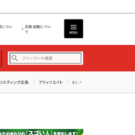
担につい
広告出稿につい
て
MENU
リスティング広告
アフィリエイト
SEO
メール
ソーシャル
amazon (2245)
yahoo (1900)
楽天 (1871)
ecbeing (1207)
アスクル (1118)