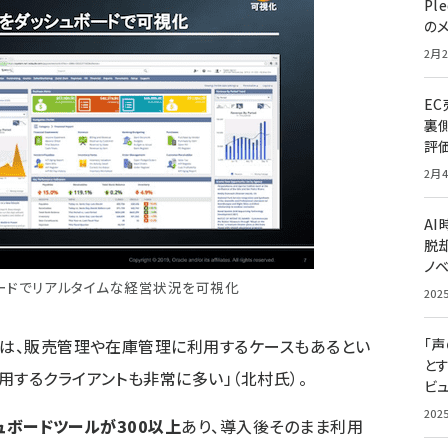
Pl
の
2月2
E
裏
評
2月4
A
脱却
ノ
ードでリアルタイムな経営状況を可視化
202
には、販売管理や在庫管理に利用するケースもあるとい
「
と
用するクライアントも非常に多い」（北村氏）。
ビュ
202
ュボードツールが300以上
あり、導入後そのまま利用