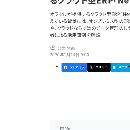
るクラウド型ERP「Net
く
ず
オラクルが提供するクラウド型ERP「Ne
えている背景には、オンプレミス型のE
や、クラウドならではのデータ管理のしや
者による活用事例を解説
公文 紫都
2020年1月14日 9:00
35
シェア
ポスト
はてブ
目次