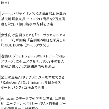
時点）
ファーストリテイリング、令和8年熊本地震の
被災地緊急支援でユニクロ商品を2万点寄
贈を決定、1億円規模の寄付を予定
女性向け空調ウェアを「イーザッカマニアス
トア―ズ」が開発、「空調風神服」を採用した
「COOL DOWN（クールダウン）」
老舗ECプラットフォームのEストアー「ショッ
プサーブ」に不正アクセス、885万件の個人
情報が漏えい。店舗関連情報も流出
楽天の最新AIやテクノロジーを体験できる
「Rakuten AI Optimism」、今日からス
タート。パシフィコ横浜で開催
AmazonのデータでAI学習は禁止に。新規
約「エージェントポリシー」でAI・自動化ツー
ルの使用ルールが厳格化