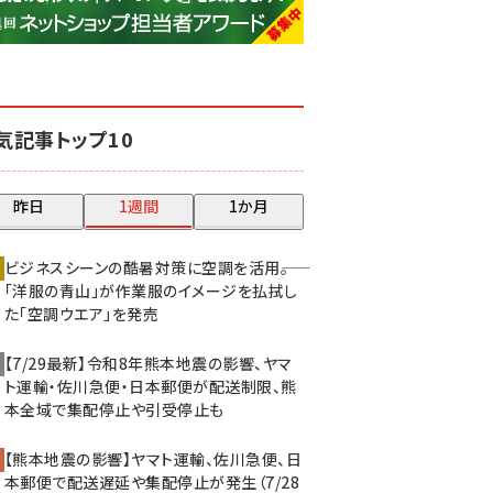
base (1071)
ビィ・フォアード (773)
revico (739)
気記事トップ10
昨日
1週間
1か月
ビジネスシーンの酷暑対策に空調を活用――。
「洋服の青山」が作業服のイメージを払拭し
た「空調ウエア」を発売
【7/29最新】令和8年熊本地震の影響、ヤマ
ト運輸・佐川急便・日本郵便が配送制限、熊
本全域で集配停止や引受停止も
【熊本地震の影響】ヤマト運輸、佐川急便、日
本郵便で配送遅延や集配停止が発生（7/28