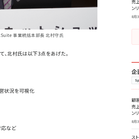
売
ン
8月3
tSuite 事業統括本部長 北村守氏
いて、北村氏は以下3点をあげた。
企
S
経営状況を可視化
顧
売
ン
8月3
対応など
スト