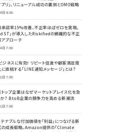
アプリ」、リニューアル成功の裏側とOMO戦略
9日 8:00
済承認率15%改善、不正率ほぼゼロを実現。
nd ST」が導入したRiskifiedの網羅的な不正
策アプローチ
4日 7:00
Cビジネスに有効！ リピート促進や顧客満足度
上に直結する「LINE通知メッセージ」とは？
2日 7:00
米トップ企業はなぜマーケットプレイス化を急
のか？ BtoB企業の競争力を高める新潮流
1日 7:00
ステナブルな付加価値を「利益」につなげる新
の成長戦略。Amazon提供の「Climate