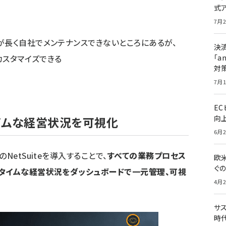
式
7月2
が長く自社でメンテナンスできないところにあるが、
決
カスタマイズできる
「a
対
7月1
E
向
イムな経営状況を可視化
6月2
NetSuiteを導入することで、
すべての業務プロセス
欧
ぐ
ルタイムな経営状況をダッシュボードで一元管理、可視
4月2
サ
時代