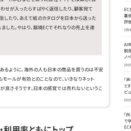
合わせが入ったらすばやく返信したり、顧客宛て
E
裏
信したり、あえて紙のカタログを日本から送った
評
れました。やはり、越境ECでそれなりの売上を達
2月4
A
脱却
ノ
202
あるように、海外の人も日本の商品を買うのは不安
もモールが有効とのことなので、いきなりネット
「
と
うが良さそうです。日本の感覚では売れないというこ
ビュ
202
「
で
度・利用率ともにトップ
E