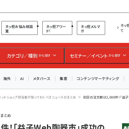
プ担当者フォーラム
ネッ
ネッ担お悩み相談
ネッ担アワー
ネッ担メルマ
て
室
ド！
ガ
お知らせ
AIが買い物を代行する時代に打つべき「次の一手」とは？
カテゴリ／種別
セミナー／イベント
から探す
から探す
アルペン、オイシックス、元UA責任者が登壇のリアルECセ
ミナー（8/26＠東京）【交流会も実施】
海外
AI
メタバース
集客
コンテンツマーケティング
8/26（水）、東京・四谷で開催。登壇者・聴講者と交流できる
交流会も実施します。すべての講演を無料で聴講できます！
ネットショップ担当者が知っておくべきニュースのまとめ
初日の注文数は2,000件！「益子
のまとめ
0件！「益子Web陶器市」成功の