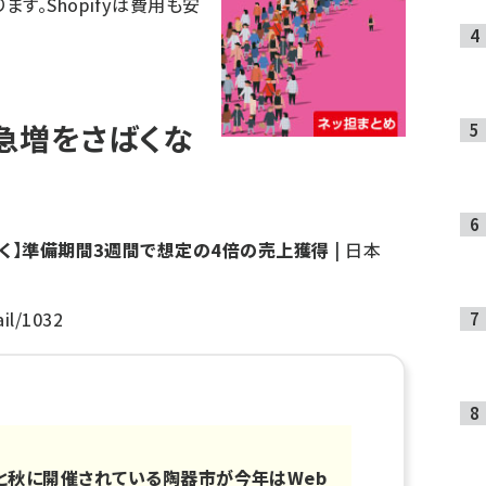
す。Shopifyは費用も安
急増をさばくな
聞く】準備期間3週間で想定の4倍の売上獲得
| 日本
ail/1032
と秋に開催されている陶器市が今年はWeb