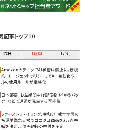
base (1079)
ビィ・フォアード (776)
revico (744)
気記事トップ10
昨日
1週間
1か月
AmazonのデータでAI学習は禁止に。新規
約「エージェントポリシー」でAI・自動化ツー
ルの使用ルールが厳格化
日本郵便、お盆期間中は郵便物や「ゆうパッ
ク」などで遅延が発生する可能性
ファーストリテイリング、令和8年熊本地震の
被災地緊急支援でユニクロ商品を2万点寄
贈を決定、1億円規模の寄付を予定