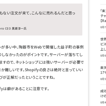
「楽
でもない注文が来て、こんなに売れるんだと思っ
チ
【R
8月7
ro CEO 黒瀬淳一氏
世
ビ
トが多い中、陶器市をWebで開催した益子町の事例
上し
りしなかったのがポイントです。サーバーが落ちてし
8月6
ますので、ネットショップには強いサーバーが必要で
楽
難しいです。Shopifyの良さは絶対と言っていい
1
びが正解だったということですね。
8月5
ifyは癖があることに注意です。
成
け
8月4