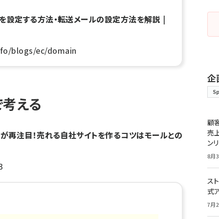
インを設定する方法・転送メールの設定方法を解説
|
fo/blogs/ec/domain
企
S
で考える
顧
売
Cが再注目！売れる自社サイトを作るコツはモールとの
ン
8月3
3
スト
式
7月2