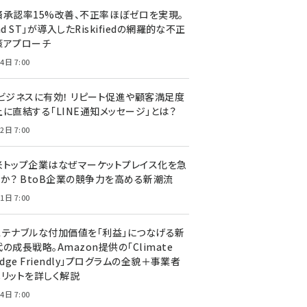
済承認率15%改善、不正率ほぼゼロを実現。
nd ST」が導入したRiskifiedの網羅的な不正
策アプローチ
4日 7:00
Cビジネスに有効！ リピート促進や顧客満足度
上に直結する「LINE通知メッセージ」とは？
2日 7:00
米トップ企業はなぜマーケットプレイス化を急
のか？ BtoB企業の競争力を高める新潮流
1日 7:00
ステナブルな付加価値を「利益」につなげる新
の成長戦略。Amazon提供の「Climate
edge Friendly」プログラムの全貌＋事業者
メリットを詳しく解説
4日 7:00