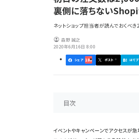
く
裏側に落ちないShopi
ず
ネットショップ担当者が読んでおくべき2
森野 誠之
2020年6月16日 8:00
186
シェア
ポスト
はてブ
目次
イベントやキャンペーンでアクセスが急