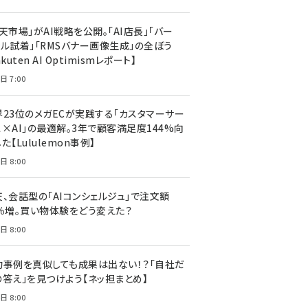
天市場」がAI戦略を公開。「AI店長」「バー
ャル試着」「RMSバナー画像生成」の全ぼう
akuten AI Optimismレポート】
日 7:00
界23位のメガECが実践する「カスタマーサー
ス×AI」の最適解。3年で顧客満足度144%向
た【Lululemon事例】
日 8:00
天、会話型の「AIコンシェルジュ」で注文額
7％増。買い物体験をどう変えた？
日 8:00
功事例を真似しても成果は出ない！？「自社だ
の答え」を見つけよう【ネッ担まとめ】
日 8:00