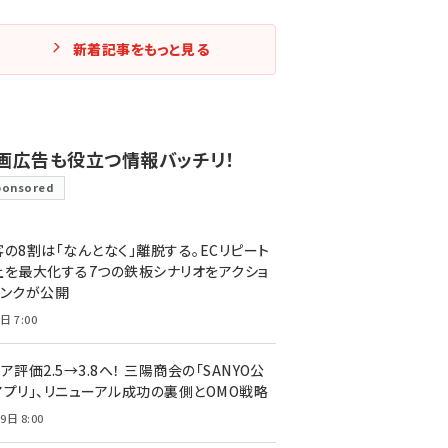
新着記事をもっと見る
画広告も役立つ情報バッチリ！
ponsored
客の8割は「なんとなく」離脱する。ECリピート
上を最大化する7つの鉄板シナリオをアクショ
リンクが公開
日 7:00
ア評価2.5→3.8へ！ 三陽商会の「SANYO公
アプリ」、リニューアル成功の裏側とOMO戦略
9日 8:00