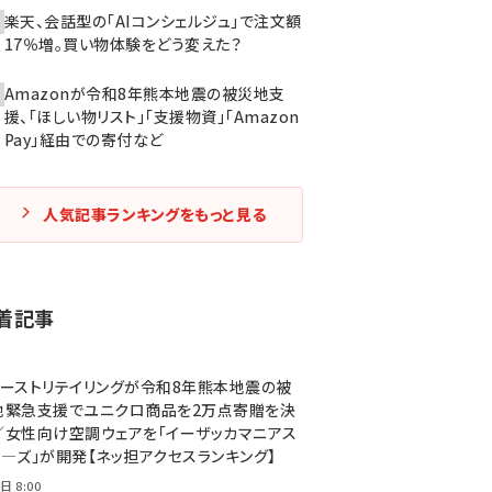
楽天、会話型の「AIコンシェルジュ」で注文額
17％増。買い物体験をどう変えた？
Amazonが令和8年熊本地震の被災地支
援、「ほしい物リスト」「支援物資」「Amazon
Pay」経由での寄付など
人気記事ランキングをもっと見る
着記事
ァーストリテイリングが令和8年熊本地震の被
地緊急支援でユニクロ商品を2万点寄贈を決
／女性向け空調ウェアを「イーザッカマニアス
ア―ズ」が開発【ネッ担アクセスランキング】
日 8:00