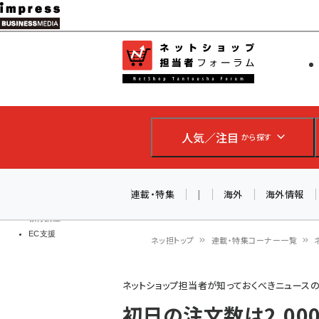
メ
イ
EC担当者
ネットショッ
ン
Web担当者
コ
製品導入
ン
企業IT
ソフト開発
テ
IoT・AI
人気／注目
から探す
ン
DCクラウド
研究・調査
ツ
エネルギー
に
連載・特集
|
海外
海外情報
ドローン
移
教育講座
EC支援
動
ネッ担トップ
連載・特集コーナー一覧
パ
ネットショップ担当者が知っておくべきニュース
ン
初日の注文数は2,00