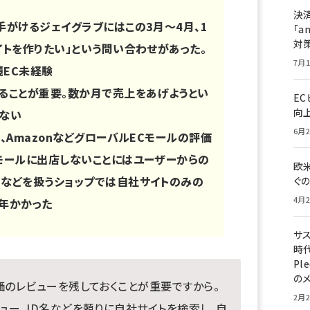
決
手がけるジェイグラブにはこの3月〜4月、
1
「a
対
イトを作りたい」という問い合わせがあった。
7月1
EC未経験
ることが重要。数か月で売上をあげようとい
E
向
しない
6月2
、AmazonなどグローバルECモールの評価
モールに出店しないことにはユーザーからの
欧
剣などを扱うショップでは自社サイトのみの
ぐ
4月2
年かかった
サ
時代
Pl
の
価のレビューを残しておくことが重要ですから。
2月2
ュー、ID名などを頼りに自社サイトを検索し、自