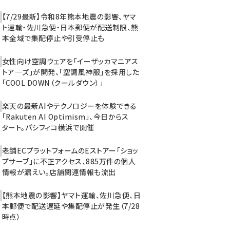
【7/29最新】令和8年熊本地震の影響、ヤマ
ト運輸・佐川急便・日本郵便が配送制限、熊
本全域で集配停止や引受停止も
女性向け空調ウェアを「イーザッカマニアス
トア―ズ」が開発、「空調風神服」を採用した
「COOL DOWN（クールダウン）」
楽天の最新AIやテクノロジーを体験できる
「Rakuten AI Optimism」、今日からス
タート。パシフィコ横浜で開催
老舗ECプラットフォームのEストアー「ショッ
プサーブ」に不正アクセス、885万件の個人
情報が漏えい。店舗関連情報も流出
【熊本地震の影響】ヤマト運輸、佐川急便、日
本郵便で配送遅延や集配停止が発生（7/28
時点）