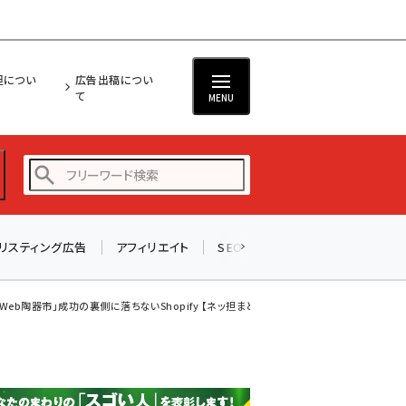
担につい
広告出稿につい
て
MENU
リスティング広告
アフィリエイト
SEO
メール
ソーシャル
amazon (2253)
yahoo (1905)
Web陶器市」成功の裏側に落ちないShopify 【ネッ担まとめ】
楽天 (1873)
ecbeing (1210)
アスクル (1122)