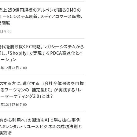
C売上250億円規模のアルペンが語るOMOの
側 ―ECシステム刷新、メディアコマース転換、
価制度
日 8:00
I時代を勝ち抜くEC戦略。レガシーシステムから
し、「Shopify」で実現するPDCA高速化とイ
ベーション
5年12月23日 7:00
声のする方に、進化する。」会社全体最適を目標
するワークマンの「補完型EC」 が実践する「レ
ーマーケティング3.0」とは？
5年12月17日 7:00
所有から利用へ」の潮流をAIで勝ち抜く。事例
学ぶレンタル・リユースビジネスの成功法則と
C構築術