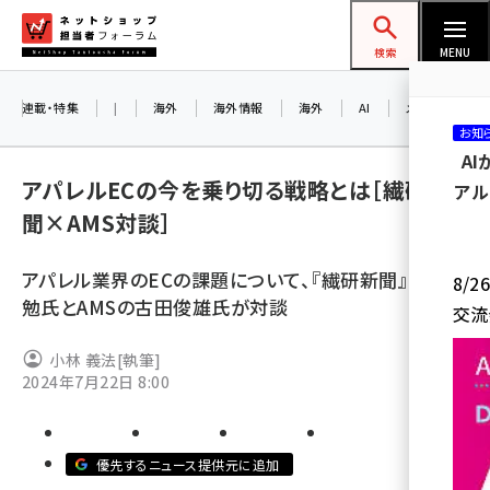
メ
ネットショップ担当者フォーラム
イ
検索
MENU
ン
コ
連載・特集
|
海外
海外情報
海外
AI
メタバース
お知
ン
A
テ
アパレルECの今を乗り切る戦略とは［繊研新
アル
ン
聞×AMS対談］
ツ
amazon (2249)
に
アパレル業界のECの課題について、『繊研新聞』の窪田
8/
yahoo (1901)
移
勉氏とAMSの古田俊雄氏が対談
交流
動
楽天 (1871)
小林 義法
[執筆]
ecbeing (1207)
2024年7月22日 8:00
アスクル (1119)
base (1077)
優先するニュース提供元に追加
ビィ・フォアード (773)