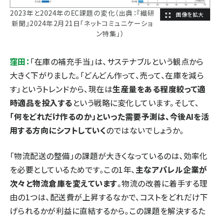
2023年と2024年のEC課題の変化（出典：『繊研
新聞』2024年2月21日「ネットコミュニケーショ
ン特集」）
窪田：
「在庫の補充手当」は、サステナブルという観点から
大きく下がりました。「どんどん作って、売って、在庫を減ら
す」というトレンドから、現在は
生産量をある程度絞って適
時適品を投入する
という戦略に変化しています。そして、
「何をどれだけ作るのか」といった需要予測は、今後AIを活
用する方向にシフトしていく
のではないでしょうか。
「物流配送の整備」の課題が大きくなっているのは、効率化
を必要としているためです。この1年、
主なアパレル企業が
次々と物流倉庫を変えています
。物流の改善に着手する理
由の1つは、配送費が上昇するなかで、コストをどれだけ下
げられるかが利益に直結するから。この課題を解決するた