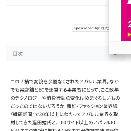
revico (740)
Sponsored by:
株式会社ＡＭＳ
目次
参加
コロナ禍で変貌を余儀なくされたアパレル業界。なか
でも実店舗とECを運営する事業者にとって、ここ数年
のテクノロジーや消費行動の変化はめまぐるしいもの
だったのではないだろうか。繊維・ファッション業界紙
『繊研新聞』で30年以上にわたってアパレル業界を取
材してきた窪田勉氏と、100サイト以上のアパレルEC
ビジネスの支援に携わるAMSの古田俊雄常務取締役