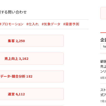
関する問い合わせ
#プロモーション
#仕入れ
#気象データ
#需要予測
企
集客
2,250
S
売上向上
3,162
顧
売
ン
データ・競合分析
182
8月3
スト
運営
6,112
式
7月2