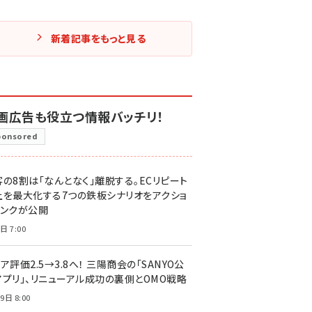
新着記事をもっと見る
画広告も役立つ情報バッチリ！
ponsored
客の8割は「なんとなく」離脱する。ECリピート
上を最大化する7つの鉄板シナリオをアクショ
リンクが公開
日 7:00
ア評価2.5→3.8へ！ 三陽商会の「SANYO公
アプリ」、リニューアル成功の裏側とOMO戦略
9日 8:00