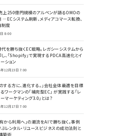
C売上250億円規模のアルペンが語るOMOの
側 ―ECシステム刷新、メディアコマース転換、
価制度
日 8:00
I時代を勝ち抜くEC戦略。レガシーシステムから
し、「Shopify」で実現するPDCA高速化とイ
ベーション
5年12月23日 7:00
声のする方に、進化する。」会社全体最適を目標
するワークマンの「補完型EC」 が実践する「レ
ーマーケティング3.0」とは？
5年12月17日 7:00
所有から利用へ」の潮流をAIで勝ち抜く。事例
学ぶレンタル・リユースビジネスの成功法則と
C構築術