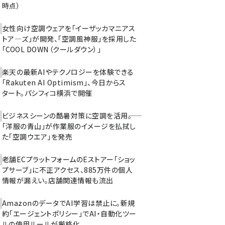
時点）
女性向け空調ウェアを「イーザッカマニアス
トア―ズ」が開発、「空調風神服」を採用した
「COOL DOWN（クールダウン）」
楽天の最新AIやテクノロジーを体験できる
「Rakuten AI Optimism」、今日からス
タート。パシフィコ横浜で開催
ビジネスシーンの酷暑対策に空調を活用――。
「洋服の青山」が作業服のイメージを払拭し
た「空調ウエア」を発売
老舗ECプラットフォームのEストアー「ショッ
プサーブ」に不正アクセス、885万件の個人
情報が漏えい。店舗関連情報も流出
AmazonのデータでAI学習は禁止に。新規
約「エージェントポリシー」でAI・自動化ツー
ルの使用ルールが厳格化