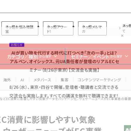
プ担当者フォーラム
ネッ
ネッ担お悩み相談
ネッ担アワー
ネッ担メルマ
て
室
ド！
ガ
お知らせ
AIが買い物を代行する時代に打つべき「次の一手」とは？
カテゴリ／種別
セミナー／イベント
から探す
から探す
アルペン、オイシックス、元UA責任者が登壇のリアルECセ
ミナー（8/26＠東京）【交流会も実施】
海外
AI
メタバース
集客
コンテンツマーケティング
8/26（水）、東京・四谷で開催。登壇者・聴講者と交流できる
交流会も実施します。すべての講演を無料で聴講できます！
などEC消費に影響しやすい気象データをパッケージ化、ウェザーニューズがEC事業者の需要予
EC消費に影響しやすい気象