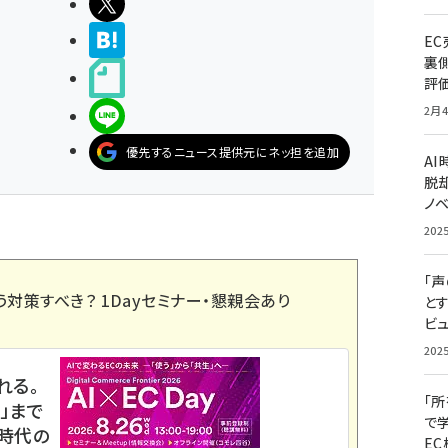
ポストする
>ブクマする
E
裏
noteで書く
評
2月4
LINEで送る
優先するニュース提供元にネッ担を追加
A
脱却
ノ
202
「
う対策すべき？ 1Dayセミナー・懇親会あり
と
ビュ
202
れる。
「
」まで
で
ス時代の
E