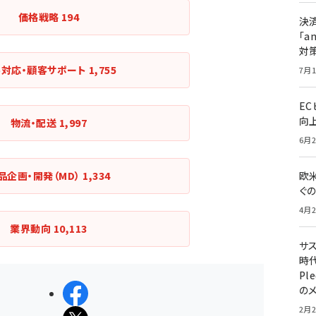
価格戦略
194
決
「a
対
客対応・顧客サポート
1,755
7月1
E
向
物流・配送
1,997
6月2
品企画・開発（MD）
1,334
欧
ぐ
4月2
業界動向
10,113
サ
時代
Pl
の
シェアする
2月2