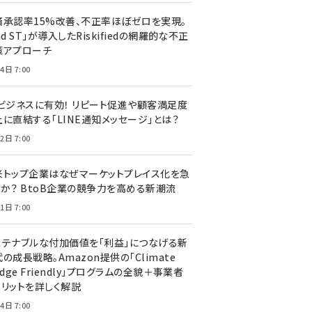
済承認率15%改善、不正率ほぼゼロを実現。
nd ST」が導入したRiskifiedの網羅的な不正
策アプローチ
4日 7:00
Cビジネスに有効！ リピート促進や顧客満足度
上に直結する「LINE通知メッセージ」とは？
2日 7:00
米トップ企業はなぜマーケットプレイス化を急
のか？ BtoB企業の競争力を高める新潮流
1日 7:00
ステナブルな付加価値を「利益」につなげる新
の成長戦略。Amazon提供の「Climate
edge Friendly」プログラムの全貌＋事業者
メリットを詳しく解説
4日 7:00