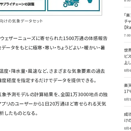
8:00
「楽
業向けの気象データセット
チ
【R
7:00
去ウェザーニューズに寄せられた1500万通の体感報告
データをもとに極寒・寒い・ちょうどよい・暖かい・暑
世
ビ
上し
感温度・降水量・風速など、さまざまな気象要素の過去
8月6
緯度経度を指定するだけでデータを提供できる。
楽
1
象予測モデルの計算結果を、全国1万3000地点の独
8月5
アプリのユーザーから1日20万通ほど寄せられる天気
析したものとなる。
成
け
8月4