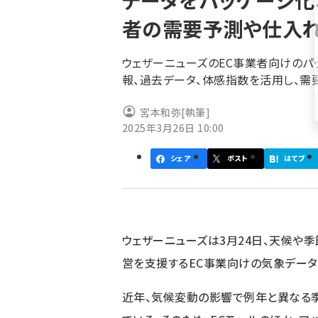
データをパッケージ化
く
者の需要予測や仕入
ず
ウェザーニューズのEC事業者向けのパ
報、過去データ、体感指数を活用し、需
宮本和弥
[執筆]
2025年3月26日 10:00
シェア
ポスト
はてブ
ウェザーニューズは3月24日、天候や
営を支援するEC事業向けの気象データ
近年、気候変動の影響で例年と異なる