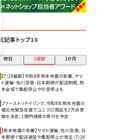
base (1075)
ビィ・フォアード (773)
revico (739)
気記事トップ10
昨日
1週間
1か月
【7/29最新】令和8年熊本地震の影響、ヤマ
ト運輸・佐川急便・日本郵便が配送制限、熊
本全域で集配停止や引受停止も
ファーストリテイリング、令和8年熊本地震の
被災地緊急支援でユニクロ商品を2万点寄
贈を決定、1億円規模の寄付を予定
【熊本地震の影響】ヤマト運輸、佐川急便、日
本郵便で配送遅延や集配停止が発生（7/28