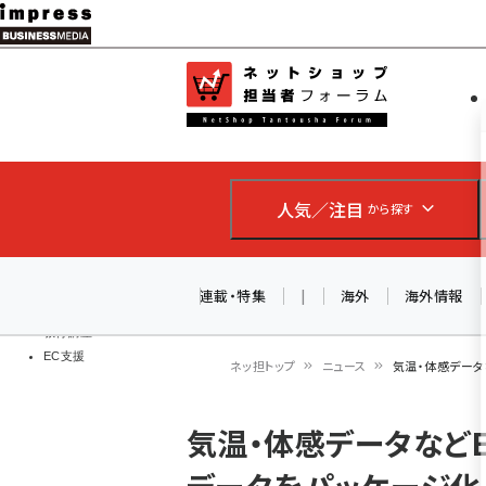
メ
イ
EC担当者
ネットショッ
ン
Web担当者
コ
製品導入
ン
企業IT
ソフト開発
テ
IoT・AI
人気／注目
から探す
ン
DCクラウド
研究・調査
ツ
エネルギー
に
連載・特集
|
海外
海外情報
ドローン
移
教育講座
EC支援
動
ネッ担トップ
ニュース
気温・体感データ
パ
気温・体感データなど
ン