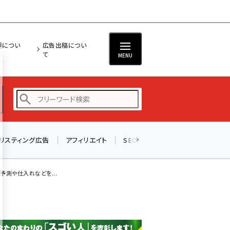
担につい
広告出稿につい
て
MENU
リスティング広告
アフィリエイト
SEO
メール
ソーシャル
amazon (2247)
yahoo (1901)
測や仕入れなどを...
楽天 (1871)
ecbeing (1207)
アスクル (1119)