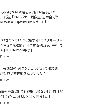
天市場」がAI戦略を公開。「AI店長」「バー
ャル試着」「RMSバナー画像生成」の全ぼう
akuten AI Optimismレポート】
界23位のメガECが実践する「カスタマーサー
ス×AI」の最適解。3年で顧客満足度144%向
た【Lululemon事例】
日 8:00
天、会話型の「AIコンシェルジュ」で注文額
7％増。買い物体験をどう変えた？
日 8:00
功事例を真似しても成果は出ない！？「自社だ
の答え」を見つけよう【ネッ担まとめ】
日 8:00