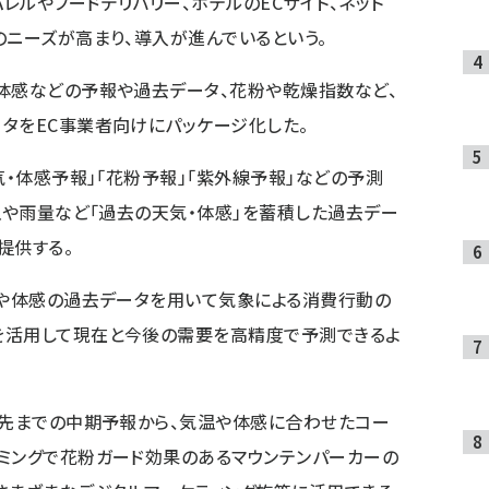
パレルやフードデリバリー、ホテルのECサイト、ネット
のニーズが高まり、導入が進んでいるという。
体感などの予報や過去データ、花粉や乾燥指数など、
タをEC事業者向けにパッケージ化した。
気・体感予報」「花粉予報」「紫外線予報」などの予測
気温や雨量など「過去の天気・体感」を蓄積した過去デー
提供する。
気や体感の過去データを用いて気象による消費行動の
を活用して現在と今後の需要を高精度で予測できるよ
日先までの中期予報から、気温や体感に合わせたコー
ミングで花粉ガード効果のあるマウンテンパーカーの