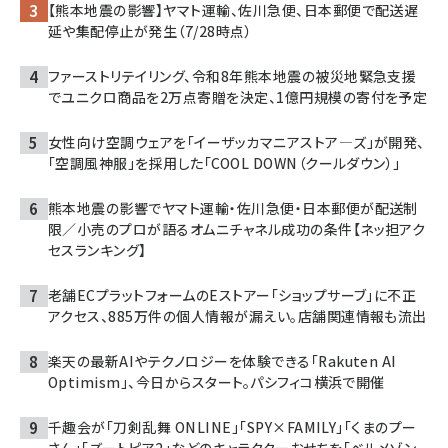
【熊本地震の影響】ヤマト運輸、佐川急便、日本郵便で配送遅
延や集配停止が発生（7/28時点）
ファーストリテイリング、令和8年熊本地震の被災地緊急支援
でユニクロ商品を2万点寄贈を決定、1億円規模の寄付を予定
女性向け空調ウェアを「イーザッカマニアストア―ズ」が開発、
「空調風神服」を採用した「COOL DOWN（クールダウン）」
熊本地震の影響でヤマト運輸・佐川急便・日本郵便が配送制
限／小売のプロが語るオムニチャネル成功の条件【ネッ担アク
セスランキング】
老舗ECプラットフォームのEストアー「ショップサーブ」に不正
アクセス、885万件の個人情報が漏えい。店舗関連情報も流出
楽天の最新AIやテクノロジーを体験できる「Rakuten AI
Optimism」、今日からスタート。パシフィコ横浜で開催
千趣会が「刀剣乱舞 ONLINE」「SPY×FAMILY」「くまのプー
さん」「ズートピア2」などのキャラクターおせちを「ベルメゾン