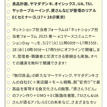
良品計画、ヤマダデンキ、オイシックス、UA、TSI、
ヤッホーブルーイング、資さんなどが登壇のリアル
ECセミナー（5/27＋28＠東京）
ネットショップ担当者フォーラムは「
ネットショップ担
当者フォーラム 2025 春～ eコマースコミュニケー
ションDay ～
」を、5/27（火）11時00分～17時35分、
28（水）10時30分～17時5分にオフラインで開催しま
す。登壇者・聴講者と交流できる懇親会も実施。すべ
ての講演を無料で聴講できます！
「無印良品」の新たなマーケティング、ヤマダデンキさ
んの自社EC＋実店舗＋モール戦略、脱"安売り"で最
高益を実現する食文化さんの施策、「資さんうどん」
のファン作り＋OMO＋EC販路改善策、TSIさん＆UA
さんが語るアパレルECの未来など、さまざまなセッ