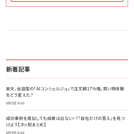
Amazon マーケティング・セールス全般関連書籍 の
Amazon ビジネス・経済関連書籍 の売れ筋ランキン
Amazon 経営戦略関連書籍 の売れ筋ランキング
売れ筋ランキング
グ
更新日時：2026/06/26 19:05
更新日時：2026/06/26 19:05
更新日時：2026/06/26 19:05
2億円を売り上げたプロが教える note×AI 最強の
anan(アンアン)2026/07/01号 No.2501[魅せる
ベインキャピタル 企業価値向上力の秘密
副業
カラダ2026／宮舘涼太]
￥2,640
￥1,870
￥880
イシューからはじめよ［改訂版］――知的生産の「シンプ
小さな会社は戦略が9割
anan(アンアン)2026/06/24号 No.2500増刊
ルな本質」
スペシャルエディション[王道エンタメの矜持／
￥1,980
新着記事
BTS]
￥2,200
￥1,100
ドリルを売るには穴を売れ
経営メモ 16年の起業家人生で得た知見
楽天、会話型の「AIコンシェルジュ」で注文額17％増。買い物体験
anan(アンアン)2026/07/08号 No.2502[2026
￥1,815
￥2,750
をどう変えた？
年後半、あなたの恋と運命／山田涼介]
￥880
8月5日 8:00
Brand Shift(ブランド・シフト): 「信頼」で選ばれ
影響力の武器［新版］：人を動かす七つの原理
る時代の成長戦略
￥3,190
ママ投資家が育休中に１億貯めた株式投資
成功事例を真似しても成果は出ない！？「自社だけの答え」を見つ
￥2,420
￥1,870
けよう【ネッ担まとめ】
フィードバック経営 「沈黙の組織」から「高め合う
8月4日 8:00
マーケティングの真実 P&G・グリコで学んだ失敗