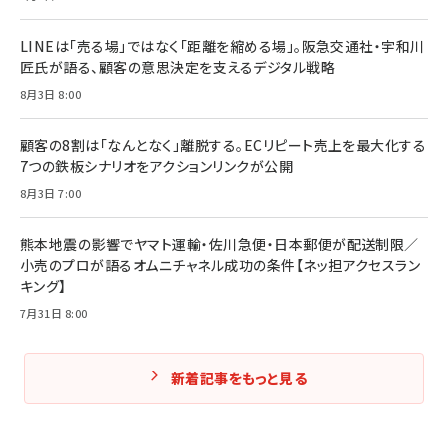
組織」へ
と成長の法則
組織の成果を最大化する ルールのデザイン
￥3,080
￥2,200
LINEは「売る場」ではなく「距離を縮める場」。阪急交通社・宇和川
￥1,980
匠氏が語る、顧客の意思決定を支えるデジタル戦略
8月3日 8:00
Amazonランキングをもっと見る
Amazonランキングをもっと見る
Amazonランキングをもっと見る
顧客の8割は「なんとなく」離脱する。ECリピート売上を最大化する
7つの鉄板シナリオをアクションリンクが公開
8月3日 7:00
熊本地震の影響でヤマト運輸・佐川急便・日本郵便が配送制限／
小売のプロが語るオムニチャネル成功の条件【ネッ担アクセスラン
キング】
7月31日 8:00
新着記事をもっと見る