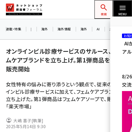
メ
ネットショップ担当者フォーラム
イ
検索
MENU
ン
コ
連載・特集
|
海外
海外情報
海外
AI
メタバース
お知
ン
A
テ
オンラインピル診療サービスのサルース、フェ
アル
ン
ムケアブランドを立ち上げ。第1弾商品をECで
ツ
amazon (2236)
販売開始
に
8/
yahoo (1896)
移
女性特有の悩みに寄り添うという観点で、従来のオンラ
交流
動
楽天 (1865)
インピル診療サービスに加えて、フェムケアブランドを
立ち上げた。第1弾商品はフェムケアソープで、販路は
ecbeing (1204)
「楽天市場」
アスクル (1112)
大嶋 喜子
[執筆]
base (1068)
2025年5月14日 9:30
ビィ・フォアード (769)