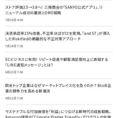
ストア評価2.5→3.8へ！ 三陽商会の「SANYO公式アプリ」、リ
ニューアル成功の裏側とOMO戦略
7月29日 8:00
決済承認率15%改善、不正率ほぼゼロを実現。「and ST」が導入
したRiskifiedの網羅的な不正対策アプローチ
7月14日 7:00
ECビジネスに有効！ リピート促進や顧客満足度向上に直結する
「LINE通知メッセージ」とは？
6月22日 7:00
欧米トップ企業はなぜマーケットプレイス化を急ぐのか？ BtoB企
業の競争力を高める新潮流
4月21日 7:00
サステナブルな付加価値を「利益」につなげる新時代の成長戦略。
Amazon提供の「Climate Pledge Friendly」プログラムの全貌