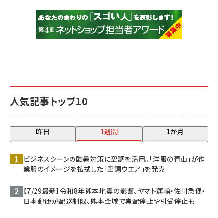
人気記事トップ10
昨日
1週間
1か月
ビジネスシーンの酷暑対策に空調を活用――。「洋服の青山」が作
業服のイメージを払拭した「空調ウエア」を発売
【7/29最新】令和8年熊本地震の影響、ヤマト運輸・佐川急便・
日本郵便が配送制限、熊本全域で集配停止や引受停止も