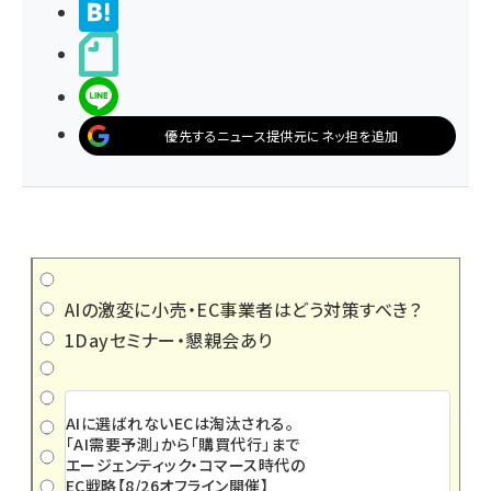
>ブクマする
noteで書く
LINEで送る
優先するニュース提供元にネッ担を追加
AIの激変に小売・EC事業者はどう対策すべき？
1Dayセミナー・懇親会あり
AIに選ばれないECは淘汰される。
「AI需要予測」から「購買代行」まで
エージェンティック・コマース時代の
EC戦略【8/26オフライン開催】