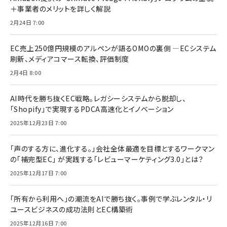
＋事業者のメリットを詳しく解説
2月24日 7:00
EC売上250億円規模のアルペンが語るOMOの裏側 ―ECシステム
刷新、メディアコマース転換、評価制度
2月4日 8:00
AI時代を勝ち抜くEC戦略。レガシーシステムから脱却し、
「Shopify」で実現するPDCA高速化とイノベーション
2025年12月23日 7:00
「声のする方に、進化する。」会社全体最適を目標とするワークマン
の「補完型EC」 が実践する「レビューマーケティング3.0」とは？
2025年12月17日 7:00
「所有から利用へ」の潮流をAIで勝ち抜く。事例で学ぶレンタル・リ
ユースビジネスの成功法則とEC構築術
2025年12月16日 7:00