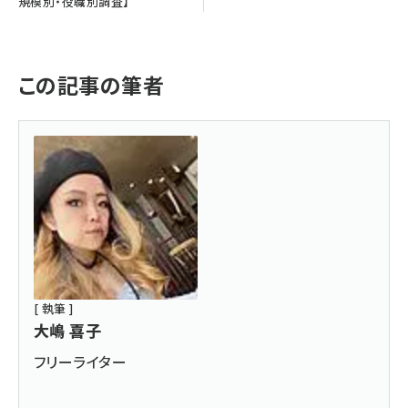
規模別・役職別調査】
この記事の筆者
[ 執筆 ]
大嶋 喜子
フリーライター