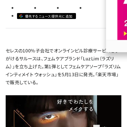
revico (737)
優先するニュース提供元に追加
セレスの100％子会社でオンラインピル診療サービスを手
参加
がけるサルースは、フェムケアブランド「LuzLim（ラズリ
ム）」を立ち上げた。第1弾としてフェムケアソープ「ラズリム
インティメイト ウォッシュ」を5月13日に発売。「楽天市場」
で販売している。