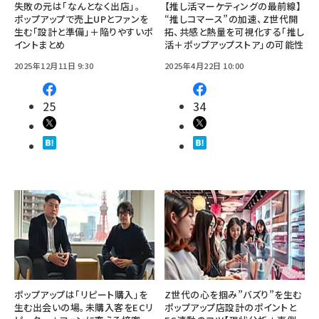
失敗の元は「なんとなく出店」。
【推し活マーケティングの最前線】
ポップアップで売上UPとファンを
“推しコマース”の加速、Z世代開
生む「設計と準備」＋陥りやすいポ
拓、共感と熱量を可視化する「推し
イントまとめ
活＋ポップアップストア」の可能性
2025年12月11日 9:30
2025年4月22日 10:00
25
34
ポップアップは「リピート購入」を
Z世代の心を掴み”バズり”を生む
生む出会いの場。未購入客をECリ
ポップアップ店設計のポイントと