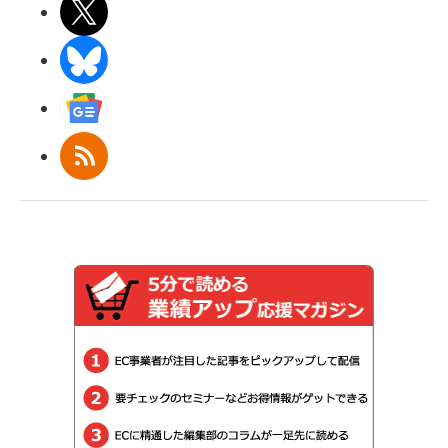
X(エックス)
BlueSky
Googleニュース
RSS