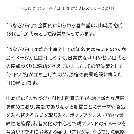
「HOW'z」のショップロゴ（出展：
プレスリリース
より）
「うなぎパイ」で全国的に知られる春華堂は、山崎貴裕氏
（3代目）が代表として経営を担っています。
「うなぎパイ」は観光土産としての知名度は高いものの、商
品イメージが固定化しやすく、日常的な利用や若い世代と
の接点づくりに課題を抱えていました。その解決策として
「アトツギ」が立ち上げたのが、原宿の商業施設に構えた
「HOW'z」です。
山崎氏は「まちづくり」「地域資源活用」を軸に新たな展開
を進めており、常設でありながら期間ごとにテーマや商品
を入れ替える方式を取り入れ、ポップアップストア的な柔
軟性を確保。若者文化の中心地で親ブランドのイメージを
背負いすぎずに挑戦する姿は、「アトツギ」ならではの戦略