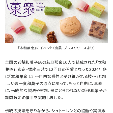
「本和菓衆」の
イベント
（出展：
プレスリリース
より）
全国の老舗和菓子店の若旦那衆10人で結成された「本和
菓衆」。東京・銀座三越で12回目の開催となった2024年冬
に「本和菓衆 12 ～自由な感性と受け継がれる技～」と題
し、いま一度和菓子の原点に戻って、もっと自由に、素直
に、伝統的な製法や材料、形にとらわれない新作和菓子が
期間限定の催事を実施しました。
伝統の技法を守りながら、シュトーレンとの協働や実演販