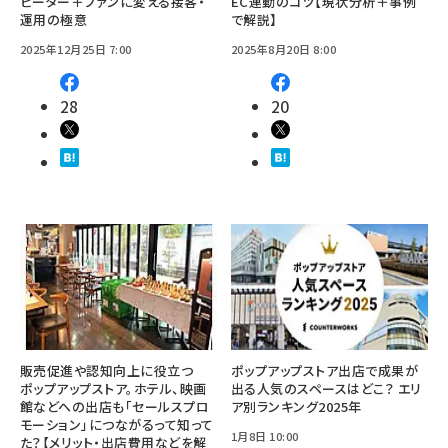
ピーター＋ファンに変える接客・
EC連動のコツ【現状分析＋事例
運用の極意
で解説】
2025年12月25日 7:00
2025年8月20日 8:00
28
20
販売促進や認知向上に役立つ
ポップアップストア出店で成果が
ポップアップストア。ホテル、映画
出る人気のスペースはどこ？ エリ
館などへの出店も「セールスプロ
ア別ランキング2025年
モーション」につながるって知って
1月8日 10:00
た？【メリット・出店費用などを解