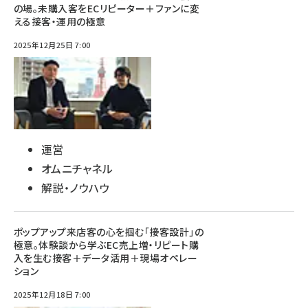
の場。未購入客をECリピーター＋ファンに変
える接客・運用の極意
2025年12月25日 7:00
運営
オムニチャネル
解説・ノウハウ
ポップアップ来店客の心を掴む「接客設計」の
極意。体験談から学ぶEC売上増・リピート購
入を生む接客＋データ活用＋現場オペレー
ション
2025年12月18日 7:00