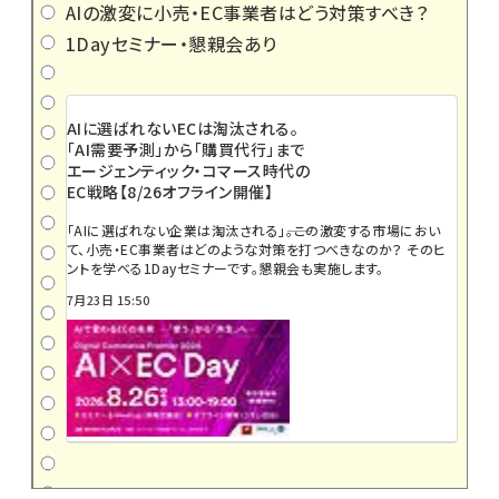
AIの激変に小売・EC事業者はどう対策すべき？
1Dayセミナー・懇親会あり
AIに選ばれないECは淘汰される。
「AI需要予測」から「購買代行」まで
エージェンティック・コマース時代の
EC戦略【8/26オフライン開催】
「AIに選ばれない企業は淘汰される」――。この激変する市場におい
て、小売・EC事業者はどのような対策を打つべきなのか？ そのヒ
ントを学べる1Dayセミナーです。懇親会も実施します。
7月23日 15:50