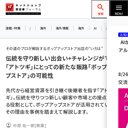
メ
ネットショップ担当者フォーラム
イ
検索
MENU
ン
コ
連載・特集
|
海外
海外情報
海外
AI
メタバース
お知
ン
A
テ
その道のプロが解説するポップアップストア出店の“いろは”
アル
ン
伝統を守り新しい出会い+チャレンジができる
ツ
amazon (2260)
「アトツギ」にとっての新たな販路「ポップアッ
に
8/
プストア」の可能性
yahoo (1910)
移
交流
動
楽天 (1878)
先代から経営資源を引き継ぐ後継者を指す「アトツ
ecbeing (1213)
ギ」。伝統を守りつつ新しい顧客や市場との接点をつく
る役割として、ポップアップストアが活用されています。
アスクル (1126)
その理由を事例を踏まえて解説します。
base (1085)
中原 祐一郎
[執筆]
ビィ・フォアード (786)