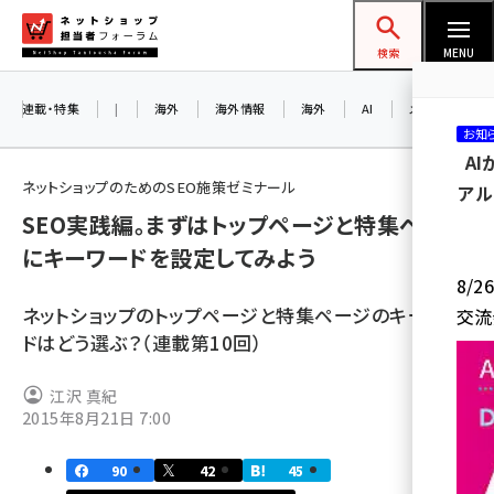
メ
ネットショップ担当者フォーラム
イ
検索
MENU
ン
コ
連載・特集
|
海外
海外情報
海外
AI
メタバース
お知
ン
A
テ
ネットショップのためのSEO施策ゼミナール
アル
ン
SEO実践編。まずはトップページと特集ページ
ツ
amazon (2259)
にキーワードを設定してみよう
に
8/
yahoo (1908)
移
ネットショップのトップページと特集ページのキーワー
交流
動
楽天 (1877)
ドはどう選ぶ？（連載第10回）
ecbeing (1211)
江沢 真紀
アスクル (1124)
2015年8月21日 7:00
base (1084)
90
42
45
ビィ・フォアード (784)