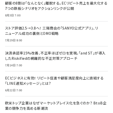
顧客の8割は「なんとなく」離脱する。ECリピート売上を最大化する
7つの鉄板シナリオをアクションリンクが公開
8月3日 7:00
ストア評価2.5→3.8へ！ 三陽商会の「SANYO公式アプリ」、リ
ニューアル成功の裏側とOMO戦略
7月29日 8:00
決済承認率15%改善、不正率ほぼゼロを実現。「and ST」が導入
したRiskifiedの網羅的な不正対策アプローチ
7月14日 7:00
ECビジネスに有効！ リピート促進や顧客満足度向上に直結する
「LINE通知メッセージ」とは？
6月22日 7:00
欧米トップ企業はなぜマーケットプレイス化を急ぐのか？ BtoB企
業の競争力を高める新潮流