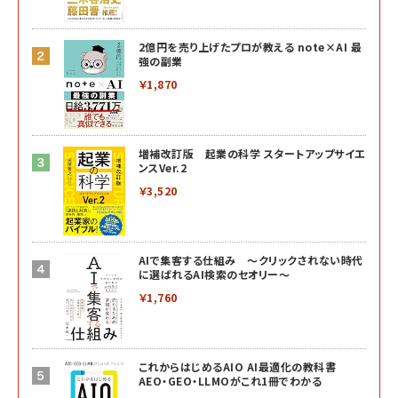
2億円を売り上げたプロが教える note×AI 最
強の副業
￥1,870
増補改訂版 起業の科学 スタートアップサイエ
ンスVer.2
￥3,520
AIで集客する仕組み ～クリックされない時代
に選ばれるAI検索のセオリー～
￥1,760
これからはじめるAIO AI最適化の教科書
AEO・GEO・LLMOがこれ1冊でわかる