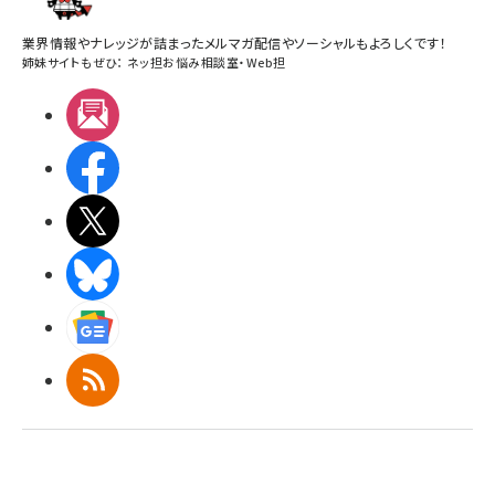
業界情報やナレッジが詰まったメルマガ配信やソーシャルもよろしくです！
姉妹サイトもぜひ：
ネッ担お悩み相談室
・
Web担
メルマガ
Facebook
X(エックス)
BlueSky
Googleニュース
RSS