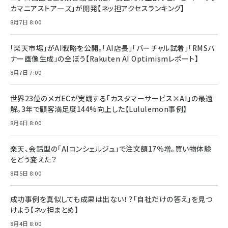
カマニアストア―ズ」が開発【ネッ担アクセスランキング】
￥880
Brand Shift(ブランド・シフト): 「信頼」で選ばれ
影響力の武器［新版］：人を動かす七つの原理
8月7日 8:00
る時代の成長戦略
￥3,190
ママ投資家が育休中に１億貯めた株式投資
￥2,420
￥1,870
「楽天市場」がAI戦略を公開。「AI店長」「バーチャル試着」「RMSバ
ナー画像生成」の全ぼう【Rakuten AI Optimismレポート】
フィードバック経営 「沈黙の組織」から「高め合う
マーケティングの真実 P&G・グリコで学んだ失敗
組織」へ
と成長の法則
8月7日 7:00
組織の成果を最大化する ルールのデザイン
￥3,080
￥2,200
￥1,980
世界23位のメガECが実践する「カスタマーサービス×AI」の最適
解。3年で顧客満足度144%向上した【Lululemon事例】
Amazonランキングをもっと見る
Amazonランキングをもっと見る
8月6日 8:00
Amazonランキングをもっと見る
楽天、会話型の「AIコンシェルジュ」で注文額17％増。買い物体験
をどう変えた？
8月5日 8:00
成功事例を真似しても成果は出ない！？「自社だけの答え」を見つ
けよう【ネッ担まとめ】
8月4日 8:00