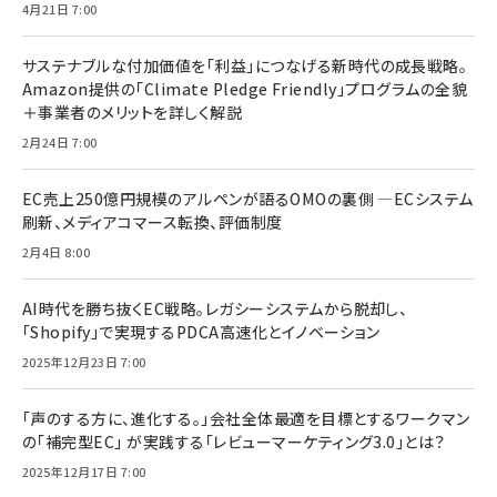
4月21日 7:00
サステナブルな付加価値を「利益」につなげる新時代の成長戦略。
Amazon提供の「Climate Pledge Friendly」プログラムの全貌
＋事業者のメリットを詳しく解説
2月24日 7:00
EC売上250億円規模のアルペンが語るOMOの裏側 ―ECシステム
刷新、メディアコマース転換、評価制度
2月4日 8:00
AI時代を勝ち抜くEC戦略。レガシーシステムから脱却し、
「Shopify」で実現するPDCA高速化とイノベーション
2025年12月23日 7:00
「声のする方に、進化する。」会社全体最適を目標とするワークマン
の「補完型EC」 が実践する「レビューマーケティング3.0」とは？
2025年12月17日 7:00