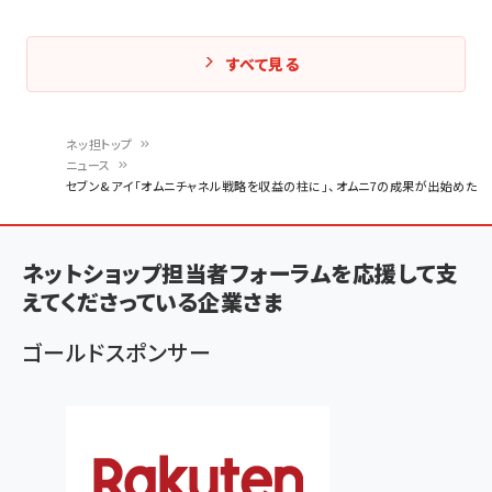
すべて見る
ネッ担トップ
ニュース
パ
セブン&アイ「オムニチャネル戦略を収益の柱に」、オムニ7の成果が出始めた
ン
く
ネットショップ担当者フォーラムを応援して支
ず
えてくださっている企業さま
ゴールドスポンサー