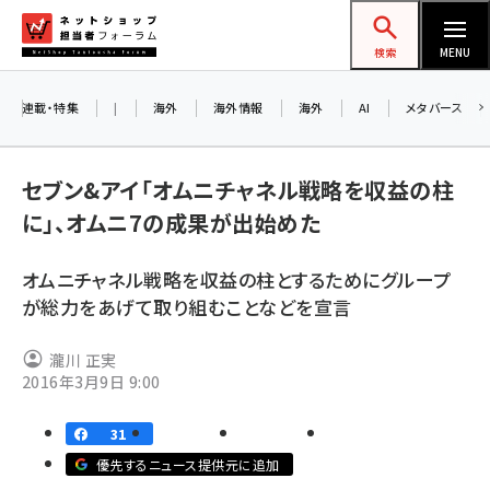
メ
ネットショップ担当者フォーラム
イ
検索
MENU
ン
コ
連載・特集
|
海外
海外情報
海外
AI
メタバース
ン
お知
A
テ
セブン&アイ「オムニチャネル戦略を収益の柱
ア
ン
に」、オムニ7の成果が出始めた
ツ
amazon (2249)
に
オムニチャネル戦略を収益の柱とするためにグループ
8/
yahoo (1901)
移
が総力をあげて取り組むことなどを宣言
交
動
楽天 (1871)
瀧川 正実
ecbeing (1207)
2016年3月9日 9:00
アスクル (1119)
31
base (1077)
優先するニュース提供元に追加
ビィ・フォアード (773)