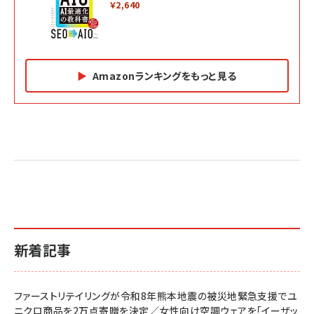
￥2,640
Amazonランキングをもっと見る
Amazon マーケティング・セールス全般関連書籍 の
Amazon ビジネス・経済関連書籍 の売れ筋ランキン
Amazon 経営戦略関連書籍 の売れ筋ランキング
売れ筋ランキング
グ
更新日時：2026/06/26 19:05
更新日時：2026/06/26 19:05
更新日時：2026/06/26 19:05
2億円を売り上げたプロが教える note×AI 最強の
anan(アンアン)2026/07/01号 No.2501[魅せる
ベインキャピタル 企業価値向上力の秘密
副業
カラダ2026／宮舘涼太]
￥2,640
￥1,870
￥880
イシューからはじめよ［改訂版］――知的生産の「シンプ
小さな会社は戦略が9割
anan(アンアン)2026/06/24号 No.2500増刊
ルな本質」
スペシャルエディション[王道エンタメの矜持／
￥1,980
新着記事
BTS]
￥2,200
￥1,100
ドリルを売るには穴を売れ
経営メモ 16年の起業家人生で得た知見
ファーストリテイリングが令和8年熊本地震の被災地緊急支援でユ
anan(アンアン)2026/07/08号 No.2502[2026
￥1,815
￥2,750
ニクロ商品を2万点寄贈を決定／女性向け空調ウェアを「イーザッ
年後半、あなたの恋と運命／山田涼介]