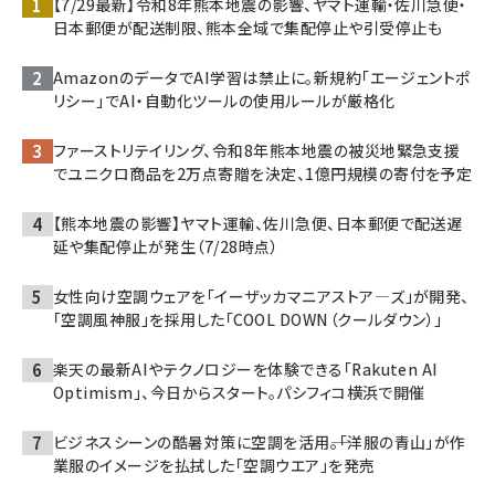
【7/29最新】令和8年熊本地震の影響、ヤマト運輸・佐川急便・
日本郵便が配送制限、熊本全域で集配停止や引受停止も
AmazonのデータでAI学習は禁止に。新規約「エージェントポ
リシー」でAI・自動化ツールの使用ルールが厳格化
ファーストリテイリング、令和8年熊本地震の被災地緊急支援
でユニクロ商品を2万点寄贈を決定、1億円規模の寄付を予定
【熊本地震の影響】ヤマト運輸、佐川急便、日本郵便で配送遅
延や集配停止が発生（7/28時点）
女性向け空調ウェアを「イーザッカマニアストア―ズ」が開発、
「空調風神服」を採用した「COOL DOWN（クールダウン）」
楽天の最新AIやテクノロジーを体験できる「Rakuten AI
Optimism」、今日からスタート。パシフィコ横浜で開催
ビジネスシーンの酷暑対策に空調を活用――。「洋服の青山」が作
業服のイメージを払拭した「空調ウエア」を発売