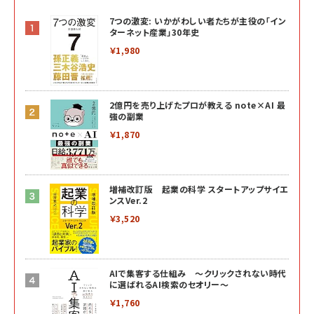
7つの激変: いかがわしい者たちが主役の「イン
ターネット産業」30年史
￥1,980
2億円を売り上げたプロが教える note×AI 最
強の副業
￥1,870
増補改訂版 起業の科学 スタートアップサイエ
ンスVer.2
￥3,520
AIで集客する仕組み ～クリックされない時代
に選ばれるAI検索のセオリー～
￥1,760