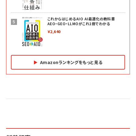
これからはじめるAIO AI最適化の教科書
AEO・GEO・LLMOがこれ1冊でわかる
￥2,640
Amazonランキングをもっと見る
Amazon マーケティング・セールス全般関連書籍 の
Amazon ビジネス・経済関連書籍 の売れ筋ランキン
Amazon 経営戦略関連書籍 の売れ筋ランキング
売れ筋ランキング
グ
更新日時：2026/06/26 19:05
更新日時：2026/06/26 19:05
更新日時：2026/06/26 19:05
2億円を売り上げたプロが教える note×AI 最強の
anan(アンアン)2026/07/01号 No.2501[魅せる
ベインキャピタル 企業価値向上力の秘密
副業
カラダ2026／宮舘涼太]
￥2,640
￥1,870
￥880
イシューからはじめよ［改訂版］――知的生産の「シンプ
小さな会社は戦略が9割
anan(アンアン)2026/06/24号 No.2500増刊
ルな本質」
スペシャルエディション[王道エンタメの矜持／
￥1,980