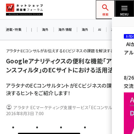
メ
ネットショップ担当者フォーラム
イ
検索
MENU
ン
コ
連載・特集
|
海外
海外情報
海外
AI
メタバース
お知
ン
A
テ
アラタナECコンサルがお伝えするECビジネスの課題を解決するヒント
アル
ン
Googleアナリティクスの便利な機能「アドバ
ツ
amazon (2243)
ンスフィルタ」のECサイトにおける活用法
に
8/
yahoo (1898)
移
アラタナのECコンサルタントがECビジネスの課題を解
交流
動
楽天 (1869)
決するヒントをご紹介します！
ecbeing (1205)
アラタナ ECマーケティング支援サービス「ECコンサル」
アスクル (1115)
2016年8月3日 7:00
base (1070)
ビィ・フォアード (772)