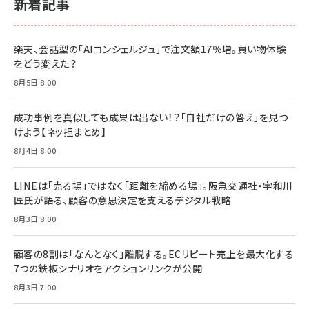
新着記事
BTS]
￥2,200
￥1,100
ドリルを売るには穴を売れ
経営メモ 16年の起業家人生で得た知見
楽天、会話型の「AIコンシェルジュ」で注文額17％増。買い物体験
anan(アンアン)2026/07/08号 No.2502[2026
￥1,815
￥2,750
をどう変えた？
年後半、あなたの恋と運命／山田涼介]
￥880
8月5日 8:00
Brand Shift(ブランド・シフト): 「信頼」で選ばれ
影響力の武器［新版］：人を動かす七つの原理
る時代の成長戦略
￥3,190
ママ投資家が育休中に１億貯めた株式投資
成功事例を真似しても成果は出ない！？「自社だけの答え」を見つ
￥2,420
￥1,870
けよう【ネッ担まとめ】
フィードバック経営 「沈黙の組織」から「高め合う
8月4日 8:00
マーケティングの真実 P&G・グリコで学んだ失敗
組織」へ
と成長の法則
組織の成果を最大化する ルールのデザイン
￥3,080
￥2,200
LINEは「売る場」ではなく「距離を縮める場」。阪急交通社・宇和川
￥1,980
匠氏が語る、顧客の意思決定を支えるデジタル戦略
8月3日 8:00
Amazonランキングをもっと見る
Amazonランキングをもっと見る
Amazonランキングをもっと見る
顧客の8割は「なんとなく」離脱する。ECリピート売上を最大化する
7つの鉄板シナリオをアクションリンクが公開
8月3日 7:00