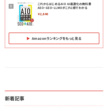
これからはじめるAIO AI最適化の教科書
AEO・GEO・LLMOがこれ1冊でわかる
￥2,640
Amazonランキングをもっと見る
Amazon マーケティング・セールス全般関連書籍 の
Amazon ビジネス・経済関連書籍 の売れ筋ランキン
Amazon 経営戦略関連書籍 の売れ筋ランキング
売れ筋ランキング
グ
更新日時：2026/06/26 19:05
更新日時：2026/06/26 19:05
更新日時：2026/06/26 19:05
2億円を売り上げたプロが教える note×AI 最強の
anan(アンアン)2026/07/01号 No.2501[魅せる
ベインキャピタル 企業価値向上力の秘密
副業
カラダ2026／宮舘涼太]
￥2,640
￥1,870
￥880
イシューからはじめよ［改訂版］――知的生産の「シンプ
小さな会社は戦略が9割
anan(アンアン)2026/06/24号 No.2500増刊
ルな本質」
スペシャルエディション[王道エンタメの矜持／
￥1,980
新着記事
BTS]
￥2,200
￥1,100