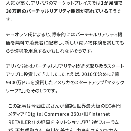
人気が高く、アリババのマーケットプレイスでは
1か月間で
30万個のバーチャルリアリティ機器が売れている
そうで
す。
チュオラン氏によると、将来的にはバーチャルリアリティ機
器を無料で消費者に配布し、新しい買い物体験を試しても
らう環境を用意するかもしれないそうです。
アリババ社はバーチャルリアリティ技術を取り扱うスタート
アップに投資してきました。たとえば、2016年始めに7億
9400万ドルを投資したアメリカのスタートアップ「マジック
リープ社」もその1つです。
この記事は
今西由加さん
が翻訳。世界最大級のEC専門
メディア『Digital Commerce 360』（旧『Internet
RETAILER』）の記事をネットショップ担当者フォーラム
が、
天井秀和さん
、
白川久美さん
、
中島郁さん
の協力を