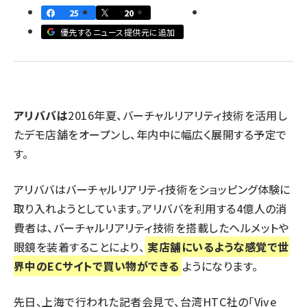
25
20
revico (744)
優先するニュース提供元に追加
アリババは
2016年夏、バーチャルリアリティ技術を活用し
参
たデモ店舗をオープンし、年内中に幅広く展開する予定で
す。
アリババはバーチャルリアリティ技術をショッピング体験に
取り入れようとしています。アリババを利用する4億人の消
費者は、バーチャルリアリティ技術を搭載したヘルメットや
眼鏡を装着することにより、
実店舗にいるような感覚で世
界中のECサイトで買い物ができる
ようになります。
先日、上海で行われた記者会見で、台湾HTC社の「Vive