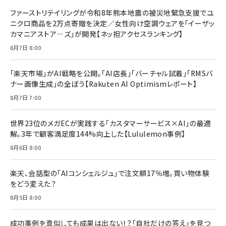
ドリルを売るには穴を売れ
経営メモ 16年の起業家人生で得た知見
ファーストリテイリングが令和8年熊本地震の被災地緊急支援でユ
anan(アンアン)2026/07/08号 No.2502[2026
￥1,815
￥2,750
ニクロ商品を2万点寄贈を決定／女性向け空調ウェアを「イーザッ
年後半、あなたの恋と運命／山田涼介]
カマニアストア―ズ」が開発【ネッ担アクセスランキング】
￥880
Brand Shift(ブランド・シフト): 「信頼」で選ばれ
影響力の武器［新版］：人を動かす七つの原理
8月7日 8:00
る時代の成長戦略
￥3,190
ママ投資家が育休中に１億貯めた株式投資
￥2,420
￥1,870
「楽天市場」がAI戦略を公開。「AI店長」「バーチャル試着」「RMSバ
ナー画像生成」の全ぼう【Rakuten AI Optimismレポート】
フィードバック経営 「沈黙の組織」から「高め合う
マーケティングの真実 P&G・グリコで学んだ失敗
組織」へ
と成長の法則
8月7日 7:00
組織の成果を最大化する ルールのデザイン
￥3,080
￥2,200
￥1,980
世界23位のメガECが実践する「カスタマーサービス×AI」の最適
解。3年で顧客満足度144%向上した【Lululemon事例】
Amazonランキングをもっと見る
Amazonランキングをもっと見る
8月6日 8:00
Amazonランキングをもっと見る
楽天、会話型の「AIコンシェルジュ」で注文額17％増。買い物体験
をどう変えた？
8月5日 8:00
成功事例を真似しても成果は出ない！？「自社だけの答え」を見つ