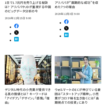
1日で1.7兆円を売り上げる秘訣
アリババが“画期的な成功”を収
は? アリババやJDが重視する中国
めた7つの理由
のビッグデータ分析の今
2020年12月3日 9:00
2016年12月15日 9:00
デジタル時代の小売業が提供でき
ウォルマートのECが伸びている要
る真の価値とは？ キーワードは
因は「スタートアップ精神」。小売
「アイデア」「デザイン」「感情」「理
業がコロナ禍を生き抜くには「長
由」
期視点での投資」にあり