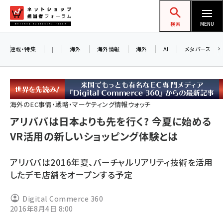
メ
ネットショップ担当者フォーラム
イ
検索
MENU
ン
コ
連載・特集
|
海外
海外情報
海外
AI
メタバース
ン
お知
A
テ
ア
ン
ツ
海外のEC事情・戦略・マーケティング情報ウォッチ
amazon (2258)
に
アリババは日本よりも先を行く? 今夏に始める
8/
yahoo (1907)
移
VR活用の新しいショッピング体験とは
交
動
楽天 (1874)
アリババは2016年夏、バーチャルリアリティ技術を活用
ecbeing (1211)
したデモ店舗をオープンする予定
アスクル (1122)
Digital Commerce 360
base (1083)
2016年8月4日 8:00
ビィ・フォアード (777)