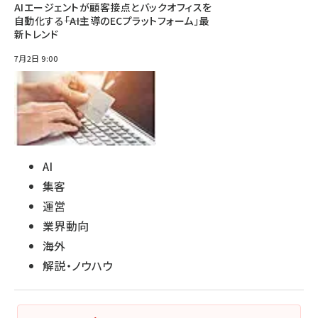
AIエージェントが顧客接点とバックオフィスを
自動化する――「AI主導のECプラットフォーム」最
新トレンド
7月2日 9:00
AI
集客
運営
業界動向
海外
解説・ノウハウ