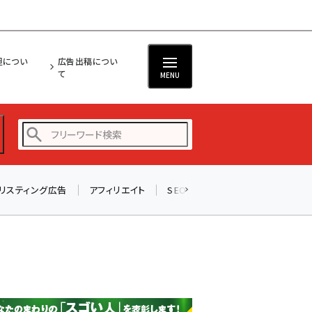
担につい
広告出稿につい
て
MENU
リスティング広告
アフィリエイト
SEO
メール
ソーシャル
amazon (2253)
yahoo (1905)
楽天 (1873)
ecbeing (1210)
アスクル (1122)