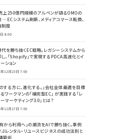
C売上250億円規模のアルペンが語るOMOの
側 ―ECシステム刷新、メディアコマース転換、
価制度
日 8:00
I時代を勝ち抜くEC戦略。レガシーシステムから
し、「Shopify」で実現するPDCA高速化とイ
ベーション
5年12月23日 7:00
声のする方に、進化する。」会社全体最適を目標
するワークマンの「補完型EC」 が実践する「レ
ーマーケティング3.0」とは？
5年12月17日 7:00
所有から利用へ」の潮流をAIで勝ち抜く。事例
学ぶレンタル・リユースビジネスの成功法則と
C構築術