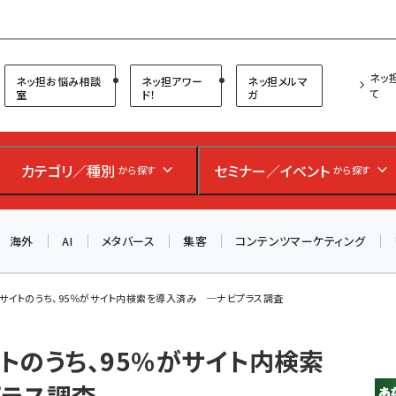
プ担当者フォーラム
ネッ
ネッ担お悩み相談
ネッ担アワー
ネッ担メルマ
て
室
ド！
ガ
お知らせ
AIが買い物を代行する時代に打つべき「次の一手」とは？
カテゴリ／種別
セミナー／イベント
から探す
から探す
アルペン、オイシックス、元UA責任者が登壇のリアルECセ
ミナー（8/26＠東京）【交流会も実施】
海外
AI
メタバース
集客
コンテンツマーケティング
8/26（水）、東京・四谷で開催。登壇者・聴講者と交流できる
交流会も実施します。すべての講演を無料で聴講できます！
00サイトのうち、95％がサイト内検索を導入済み ─ナビプラス調査
イトのうち、95％がサイト内検索