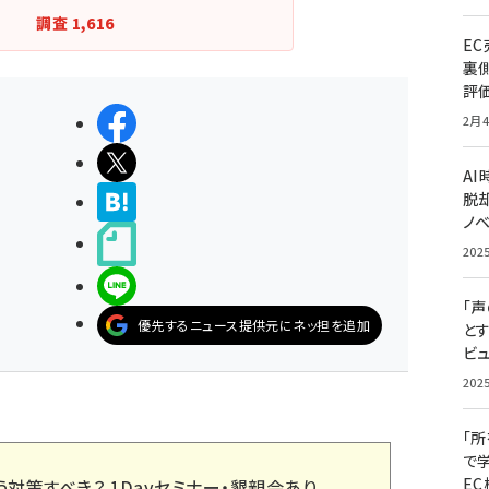
調査
1,616
E
裏
評
シェアする
2月4
ポストする
A
脱却
>ブクマする
ノ
noteで書く
202
LINEで送る
「
優先するニュース提供元にネッ担を追加
と
ビュ
202
「
で
E
う対策すべき？ 1Dayセミナー・懇親会あり