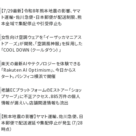
【7/29最新】令和8年熊本地震の影響、ヤマ
ト運輸・佐川急便・日本郵便が配送制限、熊
本全域で集配停止や引受停止も
女性向け空調ウェアを「イーザッカマニアス
トア―ズ」が開発、「空調風神服」を採用した
「COOL DOWN（クールダウン）」
楽天の最新AIやテクノロジーを体験できる
「Rakuten AI Optimism」、今日からス
タート。パシフィコ横浜で開催
老舗ECプラットフォームのEストアー「ショッ
プサーブ」に不正アクセス、885万件の個人
情報が漏えい。店舗関連情報も流出
【熊本地震の影響】ヤマト運輸、佐川急便、日
本郵便で配送遅延や集配停止が発生（7/28
時点）