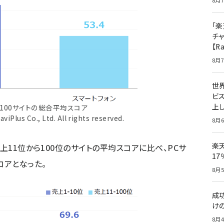
8月7
「楽
チ
【R
8月7
世
ビ
上し
P100サイトの総合平均スコア
viPlus Co., Ltd. All rights reserved.
8月6
楽
上11位から100位のサイトの平均スコアに比べ、PCサ
1
コアとなった。
8月5
成
け
8月4