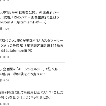
日 8:00
天市場」がAI戦略を公開。「AI店長」「バー
ャル試着」「RMSバナー画像生成」の全ぼう
akuten AI Optimismレポート】
日 7:00
界23位のメガECが実践する「カスタマーサー
ス×AI」の最適解。3年で顧客満足度144%向
た【Lululemon事例】
日 8:00
天、会話型の「AIコンシェルジュ」で注文額
7％増。買い物体験をどう変えた？
日 8:00
功事例を真似しても成果は出ない！？「自社だ
の答え」を見つけよう【ネッ担まとめ】
日 8:00