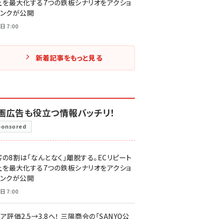
上を最大化する7つの鉄板シナリオをアクショ
リンクが公開
日 7:00
新着記事をもっと見る
画広告も役立つ情報バッチリ！
ponsored
客の8割は「なんとなく」離脱する。ECリピート
上を最大化する7つの鉄板シナリオをアクショ
リンクが公開
日 7:00
ア評価2.5→3.8へ！ 三陽商会の「SANYO公