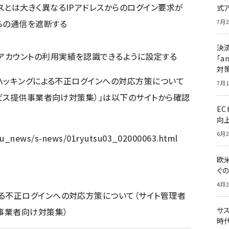
スとは大きく異なるIPアドレスからのログイン要求が
式
らの通信を遮断する
7月2
決
アカウントの利用実績を認識できるように設定する
「a
対
ハッキングによる不正ログインへの対応方策について
7月1
ビス提供事業者向け対策集）」は以下のサイトから確認
E
向
6月2
nu_news/s-news/01ryutsu03_02000063.html
欧
ぐ
4月2
よる不正ログインへの対応方策について（サイト管理者
サ
事業者向け対策集）
時代