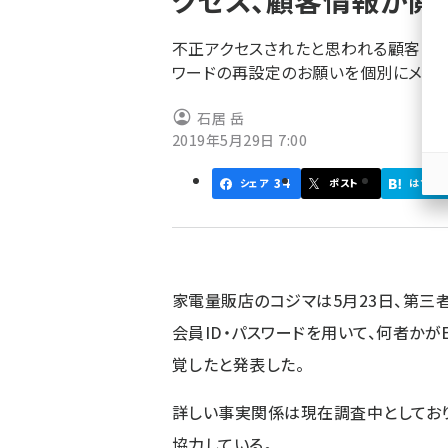
クセス、顧客情報が閲
く
ず
不正アクセスされたと思われる顧客の会
ワードの再設定のお願いを個別にメー
石居 岳
2019年5月29日 7:00
34
シェア
ポスト
はてブ
家電量販店のコジマは5月23日、第三
会員ID・パスワードを用いて、何者かが
覚したと発表した。
詳しい事実関係は現在調査中としてお
協力している。