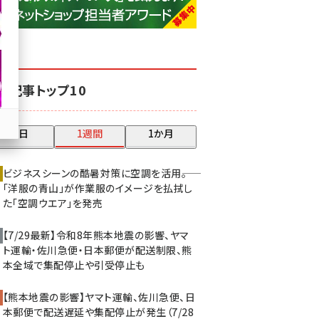
base (1071)
ビィ・フォアード (773)
revico (739)
気記事トップ10
昨日
1週間
1か月
ビジネスシーンの酷暑対策に空調を活用――。
「洋服の青山」が作業服のイメージを払拭し
た「空調ウエア」を発売
【7/29最新】令和8年熊本地震の影響、ヤマ
ト運輸・佐川急便・日本郵便が配送制限、熊
本全域で集配停止や引受停止も
【熊本地震の影響】ヤマト運輸、佐川急便、日
本郵便で配送遅延や集配停止が発生（7/28