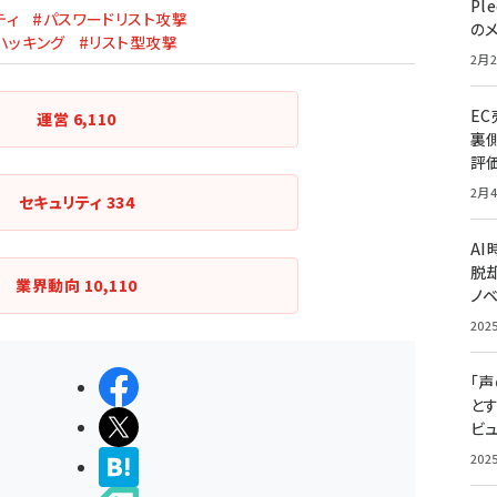
Pl
ティ
#パスワードリスト攻撃
の
ハッキング
#リスト型攻撃
2月2
E
運営
6,110
裏
評
2月4
セキュリティ
334
A
脱却
業界動向
10,110
ノ
202
「
シェアする
と
ポストする
ビュ
202
>ブクマする