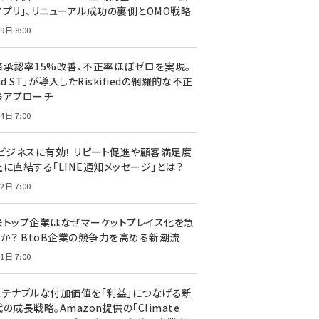
アプリ」、リニューアル成功の裏側とOMO戦略
9日 8:00
済承認率15%改善、不正率ほぼゼロを実現。
nd ST」が導入したRiskifiedの網羅的な不正
策アプローチ
4日 7:00
Cビジネスに有効！ リピート促進や顧客満足度
上に直結する「LINE通知メッセージ」とは？
2日 7:00
米トップ企業はなぜマーケットプレイス化を急
のか？ BtoB企業の競争力を高める新潮流
1日 7:00
ステナブルな付加価値を「利益」につなげる新
の成長戦略。Amazon提供の「Climate