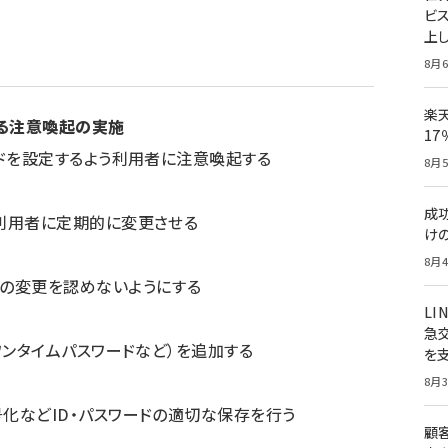
ビ
上し
8月6
楽
する注意喚起の実施
1
ードを設定するよう利用者に注意喚起する
8月5
成
利用者に定期的に変更させる
け
8月4
の変更を認めないようにする
LI
急
ワンタイムパスワードなど）を追加する
を
8月3
化などID・パスワードの適切な保存を行う
顧