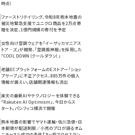
時点）
ファーストリテイリング、令和8年熊本地震の
被災地緊急支援でユニクロ商品を2万点寄
贈を決定、1億円規模の寄付を予定
女性向け空調ウェアを「イーザッカマニアス
トア―ズ」が開発、「空調風神服」を採用した
「COOL DOWN（クールダウン）」
老舗ECプラットフォームのEストアー「ショッ
プサーブ」に不正アクセス、885万件の個人
情報が漏えい。店舗関連情報も流出
楽天の最新AIやテクノロジーを体験できる
「Rakuten AI Optimism」、今日からス
タート。パシフィコ横浜で開催
熊本地震の影響でヤマト運輸・佐川急便・日
本郵便が配送制限／小売のプロが語るオム
ニチャネル成功の条件【ネッ担アクセスラン