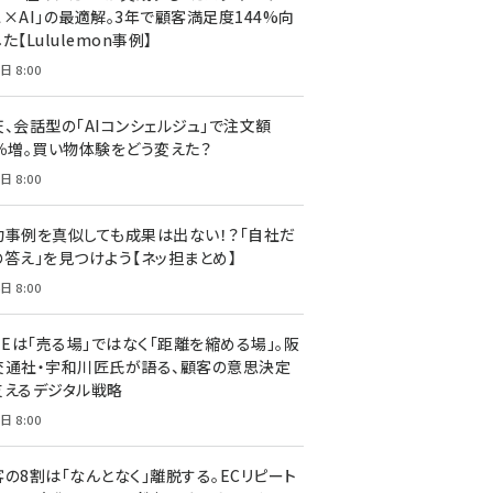
ス×AI」の最適解。3年で顧客満足度144%向
た【Lululemon事例】
日 8:00
天、会話型の「AIコンシェルジュ」で注文額
7％増。買い物体験をどう変えた？
日 8:00
功事例を真似しても成果は出ない！？「自社だ
の答え」を見つけよう【ネッ担まとめ】
日 8:00
NEは「売る場」ではなく「距離を縮める場」。阪
交通社・宇和川匠氏が語る、顧客の意思決定
支えるデジタル戦略
日 8:00
客の8割は「なんとなく」離脱する。ECリピート