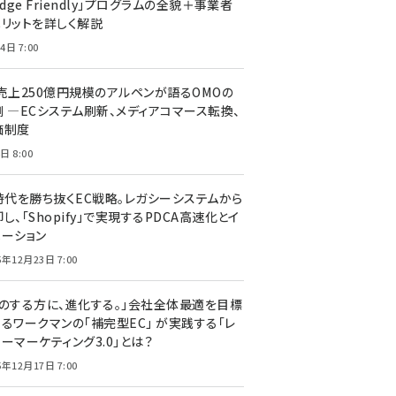
edge Friendly」プログラムの全貌＋事業者
メリットを詳しく解説
4日 7:00
C売上250億円規模のアルペンが語るOMOの
側 ―ECシステム刷新、メディアコマース転換、
価制度
日 8:00
I時代を勝ち抜くEC戦略。レガシーシステムから
し、「Shopify」で実現するPDCA高速化とイ
ベーション
5年12月23日 7:00
声のする方に、進化する。」会社全体最適を目標
するワークマンの「補完型EC」 が実践する「レ
ーマーケティング3.0」とは？
5年12月17日 7:00