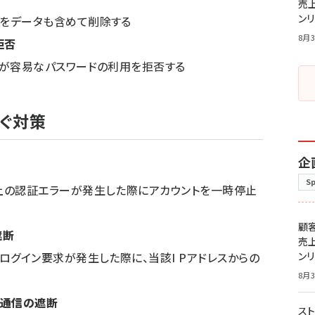
売
ン
をデータも含めて削除する
8月3
拒否
測が容易なパスワードの利用を拒否する
ぐ対策
企
S
上の認証エラーが発生した際にアカウントを一時停止
顧
遮断
売
ログイン要求が発生した際に、当該I Pアドレスからの
ン
8月3
の通信の遮断
スト