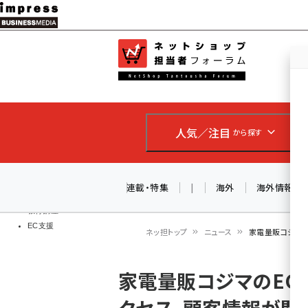
メ
イ
EC担当者
ネットショッ
ン
Web担当者
コ
製品導入
ン
企業IT
ソフト開発
テ
IoT・AI
人気／注目
から探す
ン
DCクラウド
研究・調査
ツ
エネルギー
に
連載・特集
|
海外
海外情報
ドローン
移
教育講座
EC支援
動
ネッ担トップ
ニュース
家電量販コジマの
パ
家電量販コジマのEC
ン