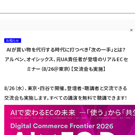
プ担当者フォーラム
ネッ
ネッ担お悩み相談
ネッ担アワー
ネッ担メルマ
て
室
ド！
ガ
お知らせ
AIが買い物を代行する時代に打つべき「次の一手」とは？
カテゴリ／種別
セミナー／イベント
から探す
から探す
アルペン、オイシックス、元UA責任者が登壇のリアルECセ
ミナー（8/26＠東京）【交流会も実施】
海外
AI
メタバース
集客
コンテンツマーケティング
8/26（水）、東京・四谷で開催。登壇者・聴講者と交流できる
交流会も実施します。すべての講演を無料で聴講できます！
ECサイトにリスト型攻撃で不正アクセス、顧客情報が閲覧された可能性
サイトにリスト型攻撃で不正ア