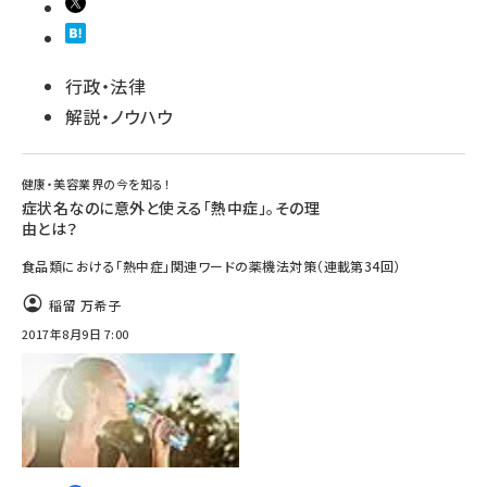
行政・法律
解説・ノウハウ
健康・美容業界の今を知る！
症状名なのに意外と使える「熱中症」。その理
由とは？
食品類における「熱中症」関連ワードの薬機法対策（連載第34回）
稲留 万希子
2017年8月9日 7:00