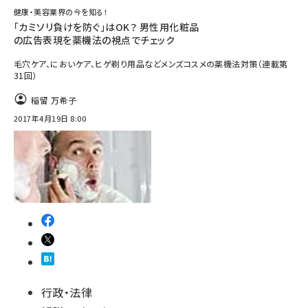
健康・美容業界の今を知る！
「カミソリ負けを防ぐ」はOK？ 男性用化粧品
の広告表現を薬機法の視点でチェック
毛穴ケア、においケア、ヒゲ剃り用品などメンズコスメの薬機法対策（連載第
31回）
稲留 万希子
2017年4月19日 8:00
行政・法律