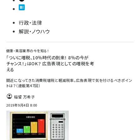
行政・法律
解説・ノウハウ
健康・美容業界の今を知る！
「ついに増税、10％時代の到来！ 8％の今が
チャンス！」はOK？ 広告表現としての増税を考
える
間近になってきた消費税増税と軽減税率。広告表現で気を付けるべきポイン
トは？（連載第47回）
稲留 万希子
2019年9月4日 8:00