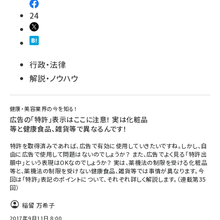
24
行政・法律
解説・ノウハウ
健康・美容業界の今を知る！
広告の「特許」表示はここに注意！ 実は化粧品
等と健康食品、雑貨等で異なるんです！
特許を取得済みであれば、広告で有効に使用していきたいですね。しかし、自
由に広告で使用して問題はないのでしょうか？ また、広告でよく見る「特許出
願中」という表現はOKなのでしょうか？ 実は、薬機法の制限を受ける化粧品
等と、薬機法の制限を受けない健康食品、雑貨等では事情が異なります。今
回は「特許」表記のポイントについて、それぞれ詳しく解説します。（連載第35
回）
稲留 万希子
2017年9月11日 8:00