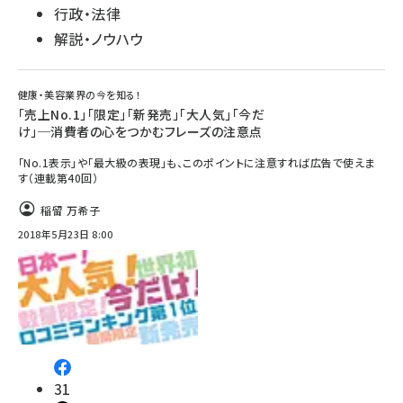
行政・法律
解説・ノウハウ
健康・美容業界の今を知る！
「売上No.1」「限定」「新発売」「大人気」「今だ
け」─消費者の心をつかむフレーズの注意点
「No.1表示」や「最大級の表現」も、このポイントに注意すれば広告で使えま
す（連載第40回）
稲留 万希子
2018年5月23日 8:00
31