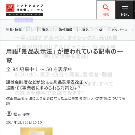
メ
ネットショップ担当者フォーラム
イ
検索
MENU
ン
お知らせ
コ
連載・特集
|
海外
海外情報
海外
AI
メタバース
AIが買い物を代行する時代に打つべき「次の
ン
一手」とは？ アルペン、オイシックス、元UA責
テ
用語「景品表示法」 が使われている記事の一
任者が登壇のリアルECセミナー（8/26＠東
ン
京）【交流会も実施】
覧
ツ
amazon (2247)
全 94 記事中 1 ～ 50 を表示中
に
8/26（水）、東京・四谷で開催。登壇者・聴講
yahoo (1901)
移
課徴金制度などが始まる景品表示表改正で
者と交流できる交流会も実施します。すべて
通販・EC事業者に求められる対策とは？
動
楽天 (1871)
の講演を無料で聴講できます！
改正景品表示法により変更になった点と事業者の行うべき対策について解
ecbeing (1207)
説
アスクル (1119)
松元 優季
2014年12月26日 10:10
base (1075)
ビィ・フォアード (773)