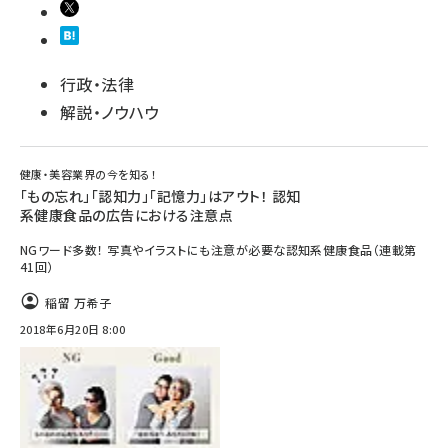
行政・法律
解説・ノウハウ
健康・美容業界の今を知る！
「もの忘れ」「認知力」「記憶力」はアウト！ 認知
系健康食品の広告における注意点
NGワード多数！ 写真やイラストにも注意が必要な認知系健康食品（連載第
41回）
稲留 万希子
2018年6月20日 8:00