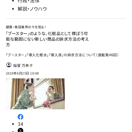
行政・法律
解説・ノウハウ
健康・美容業界の今を知る！
「ブースター」のような、化粧品として標ぼう可
能な範囲にない新しい商品の訴求方法の考え
方
「ブースター」「導入化粧水」「導入液」の訴求方法について（連載第46回）
稲留 万希子
2019年6月25日 10:00
34