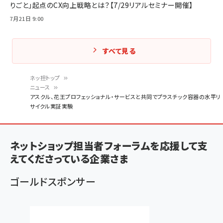
りごと」起点のCX向上戦略とは？【7/29リアルセミナー開催】
7月21日 9:00
すべて見る
ネッ担トップ
ニュース
パ
アスクル、花王プロフェッショナル・サービスと共同でプラスチック容器の水平リ
サイクル実証実験
ン
く
ず
ネットショップ担当者フォーラムを応援して支
えてくださっている企業さま
ゴールドスポンサー