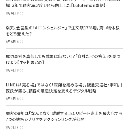
anan(アンアン)2026/07/08号 No.2502[2026
￥1,815
￥2,750
解。3年で顧客満足度144%向上した【Lululemon事例】
年後半、あなたの恋と運命／山田涼介]
￥880
8月6日 8:00
Brand Shift(ブランド・シフト): 「信頼」で選ばれ
影響力の武器［新版］：人を動かす七つの原理
る時代の成長戦略
￥3,190
ママ投資家が育休中に１億貯めた株式投資
楽天、会話型の「AIコンシェルジュ」で注文額17％増。買い物体験
￥2,420
￥1,870
をどう変えた？
フィードバック経営 「沈黙の組織」から「高め合う
8月5日 8:00
マーケティングの真実 P&G・グリコで学んだ失敗
組織」へ
と成長の法則
組織の成果を最大化する ルールのデザイン
￥3,080
￥2,200
成功事例を真似しても成果は出ない！？「自社だけの答え」を見つ
￥1,980
けよう【ネッ担まとめ】
8月4日 8:00
Amazonランキングをもっと見る
Amazonランキングをもっと見る
Amazonランキングをもっと見る
LINEは「売る場」ではなく「距離を縮める場」。阪急交通社・宇和川
匠氏が語る、顧客の意思決定を支えるデジタル戦略
8月3日 8:00
顧客の8割は「なんとなく」離脱する。ECリピート売上を最大化する
7つの鉄板シナリオをアクションリンクが公開
8月3日 7:00