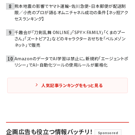
熊本地震の影響でヤマト運輸・佐川急便・日本郵便が配送制
限／小売のプロが語るオムニチャネル成功の条件【ネッ担アク
セスランキング】
千趣会が「刀剣乱舞 ONLINE」「SPY×FAMILY」「くまのプー
さん」「ズートピア2」などのキャラクターおせちを「ベルメゾン
ネット」で販売
AmazonのデータでAI学習は禁止に。新規約「エージェントポ
リシー」でAI・自動化ツールの使用ルールが厳格化
人気記事ランキングをもっと見る
企画広告も役立つ情報バッチリ！
Sponsored