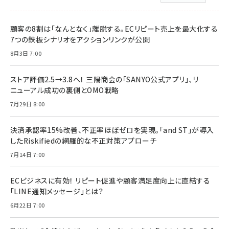
顧客の8割は「なんとなく」離脱する。ECリピート売上を最大化する
7つの鉄板シナリオをアクションリンクが公開
8月3日 7:00
ストア評価2.5→3.8へ！ 三陽商会の「SANYO公式アプリ」、リ
ニューアル成功の裏側とOMO戦略
7月29日 8:00
決済承認率15%改善、不正率ほぼゼロを実現。「and ST」が導入
したRiskifiedの網羅的な不正対策アプローチ
7月14日 7:00
ECビジネスに有効！ リピート促進や顧客満足度向上に直結する
「LINE通知メッセージ」とは？
6月22日 7:00