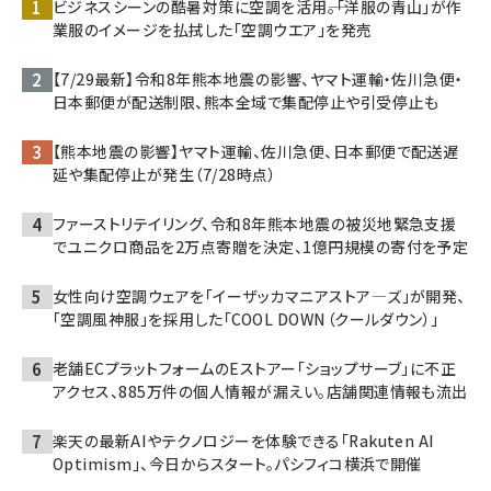
ビジネスシーンの酷暑対策に空調を活用――。「洋服の青山」が作
業服のイメージを払拭した「空調ウエア」を発売
【7/29最新】令和8年熊本地震の影響、ヤマト運輸・佐川急便・
日本郵便が配送制限、熊本全域で集配停止や引受停止も
【熊本地震の影響】ヤマト運輸、佐川急便、日本郵便で配送遅
延や集配停止が発生（7/28時点）
ファーストリテイリング、令和8年熊本地震の被災地緊急支援
でユニクロ商品を2万点寄贈を決定、1億円規模の寄付を予定
女性向け空調ウェアを「イーザッカマニアストア―ズ」が開発、
「空調風神服」を採用した「COOL DOWN（クールダウン）」
老舗ECプラットフォームのEストアー「ショップサーブ」に不正
アクセス、885万件の個人情報が漏えい。店舗関連情報も流出
楽天の最新AIやテクノロジーを体験できる「Rakuten AI
Optimism」、今日からスタート。パシフィコ横浜で開催