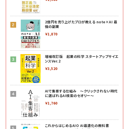
2億円を売り上げたプロが教える note×AI 最
強の副業
￥1,870
増補改訂版 起業の科学 スタートアップサイエ
ンスVer.2
￥3,520
AIで集客する仕組み ～クリックされない時代
に選ばれるAI検索のセオリー～
￥1,760
これからはじめるAIO AI最適化の教科書