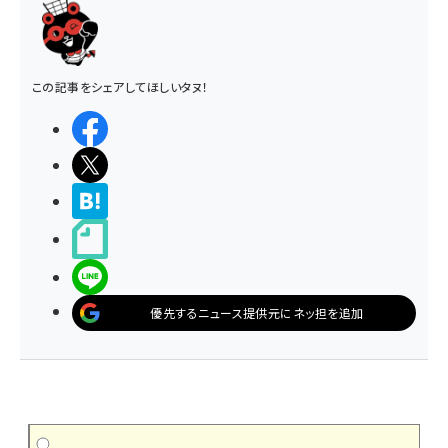
この記事をシェアしてほしいタヌ！
シェアする
ポストする
>ブクマする
noteで書く
LINEで送る
優先するニュース提供元にネッ担を追加