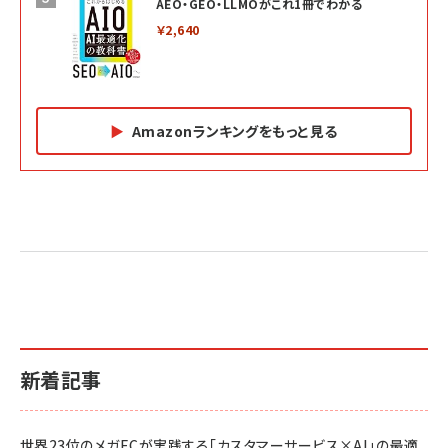
AEO・GEO・LLMOがこれ1冊でわかる
￥2,640
Amazonランキングをもっと見る
Amazon マーケティング・セールス全般関連書籍 の
Amazon ビジネス・経済関連書籍 の売れ筋ランキン
Amazon 経営戦略関連書籍 の売れ筋ランキング
売れ筋ランキング
グ
更新日時：2026/06/26 19:05
更新日時：2026/06/26 19:05
更新日時：2026/06/26 19:05
2億円を売り上げたプロが教える note×AI 最強の
anan(アンアン)2026/07/01号 No.2501[魅せる
ベインキャピタル 企業価値向上力の秘密
副業
カラダ2026／宮舘涼太]
￥2,640
￥1,870
￥880
イシューからはじめよ［改訂版］――知的生産の「シンプ
小さな会社は戦略が9割
anan(アンアン)2026/06/24号 No.2500増刊
ルな本質」
スペシャルエディション[王道エンタメの矜持／
￥1,980
新着記事
BTS]
￥2,200
￥1,100
ドリルを売るには穴を売れ
経営メモ 16年の起業家人生で得た知見
世界23位のメガECが実践する「カスタマーサービス×AI」の最適