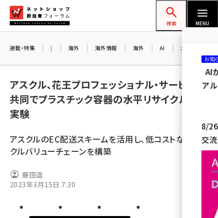
メ
ネットショップ担当者フォーラム
イ
検索
MENU
ン
コ
連載・特集
|
海外
海外情報
海外
AI
メタバース
お知
ン
A
テ
アスクル、花王プロフェッショナル・サービスと
アル
ン
共同でプラスチック容器の水平リサイクル実証
ツ
amazon (2245)
実験
に
8/
yahoo (1900)
移
アスクルのEC配送スキームを活用し、低コストなリサイ
交流
動
楽天 (1871)
クルバリューチェーンを構築
ecbeing (1207)
藤田遥
アスクル (1118)
2023年3月15日 7:30
base (1071)
ビィ・フォアード (773)