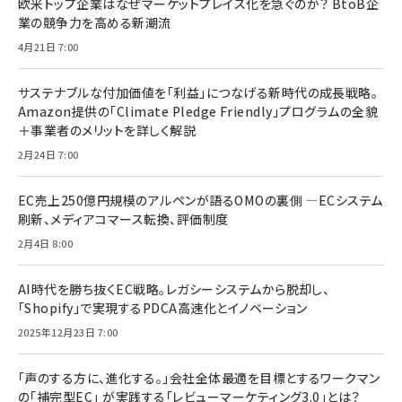
欧米トップ企業はなぜマーケットプレイス化を急ぐのか？ BtoB企
業の競争力を高める新潮流
4月21日 7:00
サステナブルな付加価値を「利益」につなげる新時代の成長戦略。
Amazon提供の「Climate Pledge Friendly」プログラムの全貌
＋事業者のメリットを詳しく解説
2月24日 7:00
EC売上250億円規模のアルペンが語るOMOの裏側 ―ECシステム
刷新、メディアコマース転換、評価制度
2月4日 8:00
AI時代を勝ち抜くEC戦略。レガシーシステムから脱却し、
「Shopify」で実現するPDCA高速化とイノベーション
2025年12月23日 7:00
「声のする方に、進化する。」会社全体最適を目標とするワークマン
の「補完型EC」 が実践する「レビューマーケティング3.0」とは？