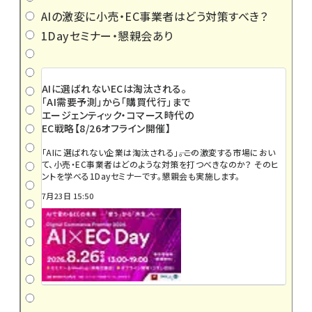
AIの激変に小売・EC事業者はどう対策すべき？
1Dayセミナー・懇親会あり
AIに選ばれないECは淘汰される。
「AI需要予測」から「購買代行」まで
エージェンティック・コマース時代の
EC戦略【8/26オフライン開催】
「AIに選ばれない企業は淘汰される」――。この激変する市場におい
て、小売・EC事業者はどのような対策を打つべきなのか？ そのヒ
ントを学べる1Dayセミナーです。懇親会も実施します。
7月23日 15:50