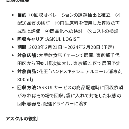
目的
：①回収オペレーションの課題抽出と確立 ②
配送品質の検証 ③再生原料を使用した容器の再
成型と評価 ④商品化への検討 ⑤コストの検証
回収キャリア
：ASKUL LOGIST
期間
：2023年2月21日～2024年2月20日（予定）
対象店舗
：大手飲食店チェーンで展開。東京都千代
田区から開始、順次拡大し、東京都21区で展開予定
対象商品
：花王「ハンドスキッシュ アルコール消毒剤
800ml」
回収方法
：ASKULサービスの商品配達時に回収依頼
があればその場で回収。袋に入れて封をした状態の
回収容器を、配達ドライバーに渡す
アスクルの役割