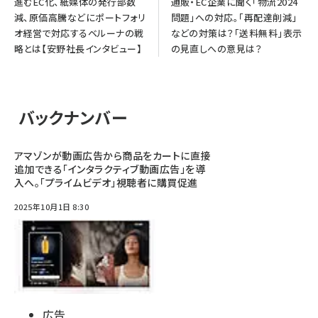
進むEC化、紙媒体の発行部数
通販・EC企業に聞く「物流2024
減、原価高騰などにポートフォリ
問題」への対応。「再配達削減」
オ経営で対応するベルーナの戦
などの対策は？「送料無料」表示
略とは【安野社長インタビュー】
の見直しへの意見は？
バックナンバー
アマゾンが動画広告から商品をカートに直接
追加できる「インタラクティブ動画広告」を導
入へ。「プライムビデオ」視聴者に購買促進
2025年10月1日 8:30
広告