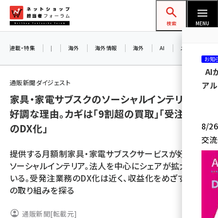
メ
ネットショップ担当者フォーラム
イ
検索
MENU
ン
コ
連載・特集
|
海外
海外情報
海外
AI
メタバース
お知
ン
A
テ
通販新聞ダイジェスト
アル
ン
家具・家電サブスクのソーシャルインテリアが
ツ
amazon (2255)
好調な理由。カギは「9割超の買取」「受注業務
に
8/
のDX化」
yahoo (1906)
移
交流
動
楽天 (1874)
提供する月額制家具・家電サブスクサービスが好調な
ecbeing (1210)
ソーシャルインテリア。法人を中心にシェアが拡大して
いる。受発注業務のDX化は近く、収益化をめざす。同社
アスクル (1122)
の取り組みを探る
base (1081)
通販新聞
[転載元]
ビィ・フォアード (776)