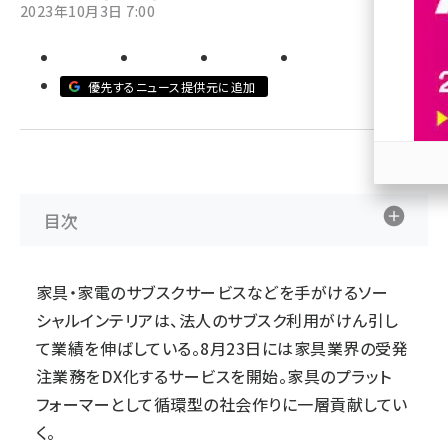
2023年10月3日 7:00
revico (744)
優先するニュース提供元に追加
参加
目次
家具・家電のサブスクサービスなどを手がけるソー
シャルインテリアは、法人のサブスク利用がけん引し
て業績を伸ばしている。8月23日には家具業界の受発
注業務をDX化するサービスを開始。家具のプラット
フォーマーとして循環型の社会作りに一層貢献してい
く。