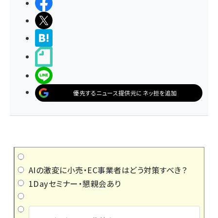
シェアする
ポストする
>ブクマする
noteで書く
LINEで送る
優先するニュース提供元にネッ担を追加
AIの激変に小売・EC事業者はどう対策すべき？
1Dayセミナー・懇親会あり