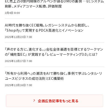
EC売上250億円規模のアルペンが語るOMOの裏側 ―ECシステム
刷新、メディアコマース転換、評価制度
2月4日 8:00
AI時代を勝ち抜くEC戦略。レガシーシステムから脱却し、
「Shopify」で実現するPDCA高速化とイノベーション
2025年12月23日 7:00
「声のする方に、進化する。」会社全体最適を目標とするワークマン
の「補完型EC」 が実践する「レビューマーケティング3.0」とは？
2025年12月17日 7:00
「所有から利用へ」の潮流をAIで勝ち抜く。事例で学ぶレンタル・リ
ユースビジネスの成功法則とEC構築術
2025年12月16日 7:00
企画広告記事をもっと見る