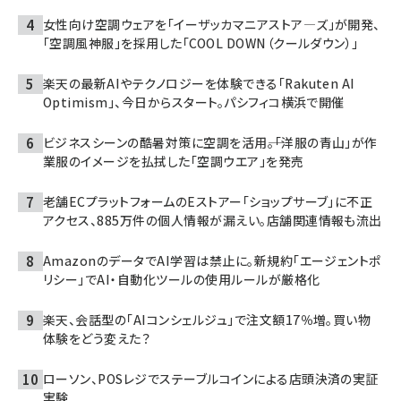
女性向け空調ウェアを「イーザッカマニアストア―ズ」が開発、
「空調風神服」を採用した「COOL DOWN（クールダウン）」
楽天の最新AIやテクノロジーを体験できる「Rakuten AI
Optimism」、今日からスタート。パシフィコ横浜で開催
ビジネスシーンの酷暑対策に空調を活用――。「洋服の青山」が作
業服のイメージを払拭した「空調ウエア」を発売
老舗ECプラットフォームのEストアー「ショップサーブ」に不正
アクセス、885万件の個人情報が漏えい。店舗関連情報も流出
AmazonのデータでAI学習は禁止に。新規約「エージェントポ
リシー」でAI・自動化ツールの使用ルールが厳格化
楽天、会話型の「AIコンシェルジュ」で注文額17％増。買い物
体験をどう変えた？
ローソン、POSレジでステーブルコインによる店頭決済の実証
実験