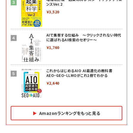
ンスVer.2
￥3,520
AIで集客する仕組み ～クリックされない時代
に選ばれるAI検索のセオリー～
￥1,760
これからはじめるAIO AI最適化の教科書
AEO・GEO・LLMOがこれ1冊でわかる
￥2,640
Amazonランキングをもっと見る
Amazon マーケティング・セールス全般関連書籍 の
Amazon ビジネス・経済関連書籍 の売れ筋ランキン
Amazon 経営戦略関連書籍 の売れ筋ランキング