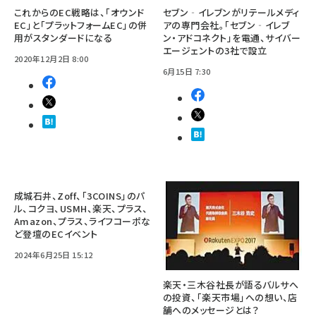
これからのEC戦略は、「オウンド
セブン‐イレブンがリテールメディ
EC」と「プラットフォームEC」の併
アの専門会社。「セブン‐イレブ
用がスタンダードになる
ン・アドコネクト」を電通、サイバー
エージェントの3社で設立
2020年12月2日 8:00
6月15日 7:30
成城石井、Zoff、「3COINS」のパ
ル、コクヨ、USMH、楽天、プラス、
Amazon、プラス、ライフコーポな
ど登壇のECイベント
2024年6月25日 15:12
楽天・三木谷社長が語るバルサへ
の投資、｢楽天市場｣への想い、店
舗へのメッセージとは？