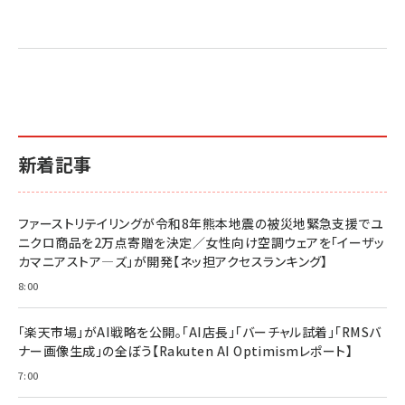
売れ筋ランキング
グ
更新日時：2026/06/26 19:05
更新日時：2026/06/26 19:05
更新日時：2026/06/26 19:05
2億円を売り上げたプロが教える note×AI 最強の
anan(アンアン)2026/07/01号 No.2501[魅せる
ベインキャピタル 企業価値向上力の秘密
副業
カラダ2026／宮舘涼太]
￥2,640
￥1,870
￥880
イシューからはじめよ［改訂版］――知的生産の「シンプ
小さな会社は戦略が9割
anan(アンアン)2026/06/24号 No.2500増刊
ルな本質」
スペシャルエディション[王道エンタメの矜持／
￥1,980
新着記事
BTS]
￥2,200
￥1,100
ドリルを売るには穴を売れ
経営メモ 16年の起業家人生で得た知見
ファーストリテイリングが令和8年熊本地震の被災地緊急支援でユ
anan(アンアン)2026/07/08号 No.2502[2026
￥1,815
￥2,750
ニクロ商品を2万点寄贈を決定／女性向け空調ウェアを「イーザッ
年後半、あなたの恋と運命／山田涼介]
カマニアストア―ズ」が開発【ネッ担アクセスランキング】
￥880
Brand Shift(ブランド・シフト): 「信頼」で選ばれ
影響力の武器［新版］：人を動かす七つの原理
8:00
る時代の成長戦略
￥3,190
ママ投資家が育休中に１億貯めた株式投資
￥2,420
￥1,870
「楽天市場」がAI戦略を公開。「AI店長」「バーチャル試着」「RMSバ
ナー画像生成」の全ぼう【Rakuten AI Optimismレポート】
フィードバック経営 「沈黙の組織」から「高め合う
マーケティングの真実 P&G・グリコで学んだ失敗
組織」へ
と成長の法則
7:00
組織の成果を最大化する ルールのデザイン
￥3,080
￥2,200
￥1,980