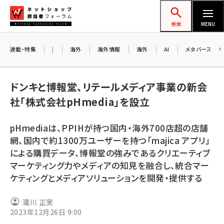
メ
ネットショップ担当者フォーラム
イ
検索
MENU
ン
コ
連載・特集
|
海外
海外情報
海外
AI
メタバース
ン
テ
ドンキと博報堂、リテールメディア事業の新会
ン
社「株式会社pHmedia」を設立
ツ
amazon (2249)
に
pHmediaは、PPIHが持つ国内・海外700店超の店舗
yahoo (1901)
移
8
網、国内で約1300万ユーザーを持つ「majica アプリ」
動
楽天 (1871)
による購買データ、博報堂の強みであるクリエーティブ
マーケティング力やメディアの知見を融合し、統合マー
ecbeing (1207)
ケティングとメディアソリューションを開発・提供する
アスクル (1119)
瀧川 正実
base (1077)
2023年12月26日 9:00
ビィ・フォアード (773)