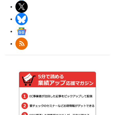
X(エックス)
BlueSky
Googleニュース
RSS