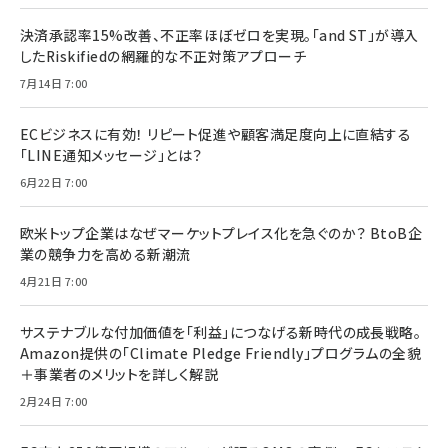
決済承認率15%改善、不正率ほぼゼロを実現。「and ST」が導入
したRiskifiedの網羅的な不正対策アプローチ
7月14日 7:00
ECビジネスに有効！ リピート促進や顧客満足度向上に直結する
「LINE通知メッセージ」とは？
6月22日 7:00
欧米トップ企業はなぜマーケットプレイス化を急ぐのか？ BtoB企
業の競争力を高める新潮流
4月21日 7:00
サステナブルな付加価値を「利益」につなげる新時代の成長戦略。
Amazon提供の「Climate Pledge Friendly」プログラムの全貌
＋事業者のメリットを詳しく解説
2月24日 7:00