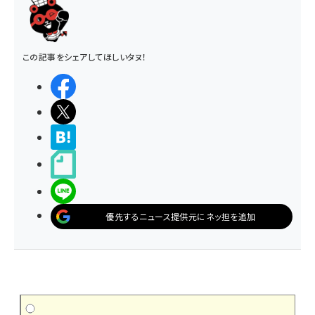
この記事をシェアしてほしいタヌ！
シェアする
ポストする
>ブクマする
noteで書く
LINEで送る
優先するニュース提供元にネッ担を追加