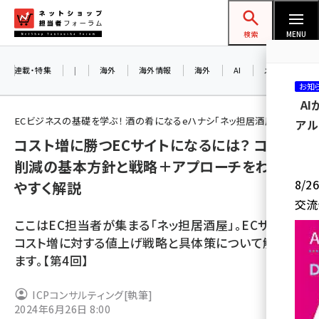
メ
ネットショップ担当者フォーラム
イ
検索
MENU
ン
コ
連載・特集
|
海外
海外情報
海外
AI
メタバース
お知
ン
A
テ
ECビジネスの基礎を学ぶ！ 酒の肴になるeハナシ「ネッ担居酒屋」
アル
ン
コスト増に勝つECサイトになるには？ コスト
ツ
amazon (2258)
削減の基本方針と戦略＋アプローチをわかり
に
8/
やすく解説
yahoo (1907)
移
交流
動
楽天 (1874)
ここはEC担当者が集まる「ネッ担居酒屋」。ECサイトの
ecbeing (1211)
コスト増に対する値上げ戦略と具体策について解説し
ます。【第4回】
アスクル (1122)
base (1083)
ICPコンサルティング
[執筆]
2024年6月26日 8:00
ビィ・フォアード (777)