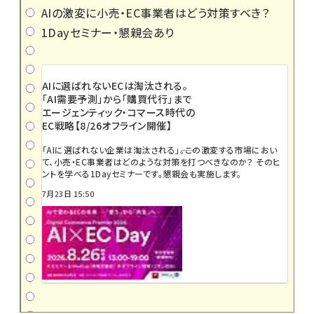
AIの激変に小売・EC事業者はどう対策すべき？
1Dayセミナー・懇親会あり
AIに選ばれないECは淘汰される。
「AI需要予測」から「購買代行」まで
エージェンティック・コマース時代の
EC戦略【8/26オフライン開催】
「AIに選ばれない企業は淘汰される」――。この激変する市場におい
て、小売・EC事業者はどのような対策を打つべきなのか？ そのヒ
ントを学べる1Dayセミナーです。懇親会も実施します。
7月23日 15:50