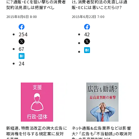
に？通販・ECを狙い撃ちの消費者
け。消費者契約法の見直しは通
契約法見直しは把握すべし
販・ECには悪いことだらけ？
2015年8月6日 8:00
2015年6月22日 7:00
254
42
67
24
新経連、特商法改正の誇大広告に
ネット通販&広告業界などは影響
取消権を付与する規定案に反対
大? 「広告も『不当勧誘』の取消対