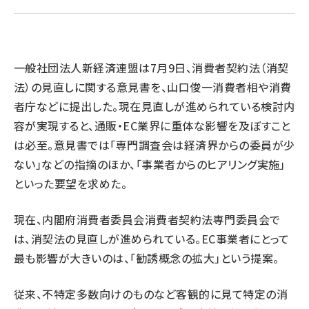
revico (739)
一般社団法人新経済連盟は7月9日、消費者契約法（消契
法）の見直しに関する意見書を、山口俊一消費者相や消費
者庁などに提出した。現在見直しが進められている検討内
容が実現すると、通販・EC業界に重体な影響を及ぼすこと
は必至。意見書では「専門調査会は経済界からの委員が少
参加登
ない」などの指摘のほか、「事業者からのヒアリング実施」
といった要望を求めた。
現在、内閣府消費者委員会消費者契約法専門委員会で
は、消契法の見直しが進められている。EC事業者にとって
最も影響が大きいのは、「勧誘概念の拡大」という提案。
従来、不特定多数向けのものなど客観的に見て特定の消