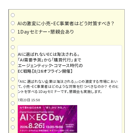
AIの激変に小売・EC事業者はどう対策すべき？
1Dayセミナー・懇親会あり
AIに選ばれないECは淘汰される。
「AI需要予測」から「購買代行」まで
エージェンティック・コマース時代の
EC戦略【8/26オフライン開催】
「AIに選ばれない企業は淘汰される」――。この激変する市場におい
て、小売・EC事業者はどのような対策を打つべきなのか？ そのヒ
ントを学べる1Dayセミナーです。懇親会も実施します。
7月23日 15:50