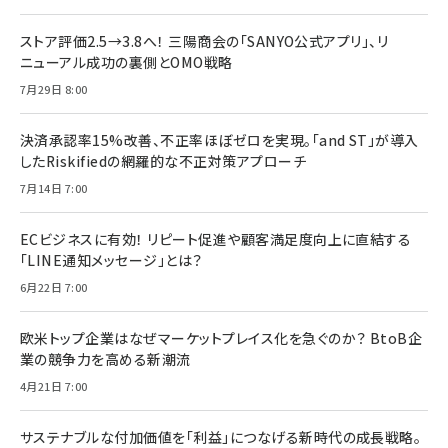
ストア評価2.5→3.8へ！ 三陽商会の「SANYO公式アプリ」、リ
ニューアル成功の裏側とOMO戦略
7月29日 8:00
決済承認率15%改善、不正率ほぼゼロを実現。「and ST」が導入
したRiskifiedの網羅的な不正対策アプローチ
7月14日 7:00
ECビジネスに有効！ リピート促進や顧客満足度向上に直結する
「LINE通知メッセージ」とは？
6月22日 7:00
欧米トップ企業はなぜマーケットプレイス化を急ぐのか？ BtoB企
業の競争力を高める新潮流
4月21日 7:00
サステナブルな付加価値を「利益」につなげる新時代の成長戦略。