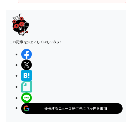
この記事をシェアしてほしいタヌ！
シェアする
ポストする
>ブクマする
noteで書く
LINEで送る
優先するニュース提供元にネッ担を追加