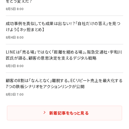
￥1,870
をどう変えた？
フィードバック経営 「沈黙の組織」から「高め合う
8月5日 8:00
マーケティングの真実 P&G・グリコで学んだ失敗
組織」へ
と成長の法則
組織の成果を最大化する ルールのデザイン
￥3,080
￥2,200
成功事例を真似しても成果は出ない！？「自社だけの答え」を見つ
￥1,980
けよう【ネッ担まとめ】
8月4日 8:00
Amazonランキングをもっと見る
Amazonランキングをもっと見る
Amazonランキングをもっと見る
LINEは「売る場」ではなく「距離を縮める場」。阪急交通社・宇和川
匠氏が語る、顧客の意思決定を支えるデジタル戦略
8月3日 8:00
顧客の8割は「なんとなく」離脱する。ECリピート売上を最大化する
7つの鉄板シナリオをアクションリンクが公開
8月3日 7:00
新着記事をもっと見る