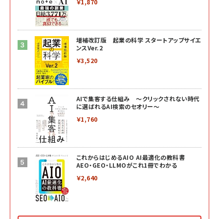
￥1,870
増補改訂版 起業の科学 スタートアップサイエ
ンスVer.2
￥3,520
AIで集客する仕組み ～クリックされない時代
に選ばれるAI検索のセオリー～
￥1,760
これからはじめるAIO AI最適化の教科書
AEO・GEO・LLMOがこれ1冊でわかる
￥2,640