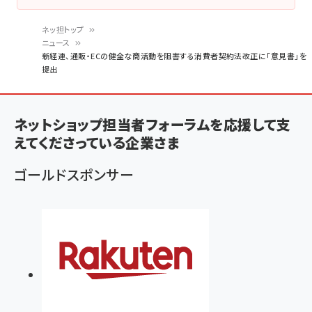
ネッ担トップ
ニュース
パ
新経連、通販・ECの健全な商活動を阻害する消費者契約法改正に「意見書」を
提出
ン
く
ず
ネットショップ担当者フォーラムを応援して支
えてくださっている企業さま
ゴールドスポンサー