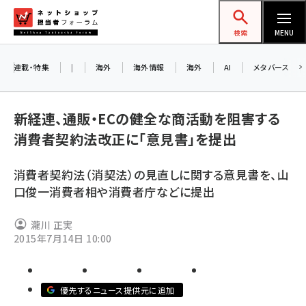
メ
ネットショップ担当者フォーラム
イ
検索
MENU
ン
コ
連載・特集
|
海外
海外情報
海外
AI
メタバース
お知らせ
ン
AI
テ
アルペ
新経連、通販・ECの健全な商活動を阻害する
ン
消費者契約法改正に「意見書」を提出
ツ
amazon (2246)
に
8/2
消費者契約法（消契法）の見直しに関する意見書を、山
yahoo (1900)
移
口俊一消費者相や消費者庁などに提出
交流会
動
楽天 (1871)
瀧川 正実
ecbeing (1207)
2015年7月14日 10:00
アスクル (1119)
base (1071)
優先するニュース提供元に追加
ビィ・フォアード (773)