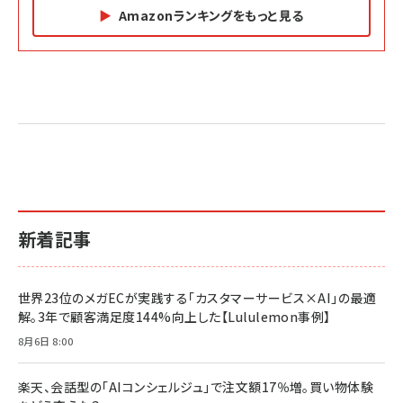
Amazonランキングをもっと見る
Amazon マーケティング・セールス全般関連書籍 の
Amazon ビジネス・経済関連書籍 の売れ筋ランキン
Amazon 経営戦略関連書籍 の売れ筋ランキング
売れ筋ランキング
グ
更新日時：2026/06/26 19:05
更新日時：2026/06/26 19:05
更新日時：2026/06/26 19:05
2億円を売り上げたプロが教える note×AI 最強の
anan(アンアン)2026/07/01号 No.2501[魅せる
ベインキャピタル 企業価値向上力の秘密
副業
カラダ2026／宮舘涼太]
￥2,640
￥1,870
￥880
イシューからはじめよ［改訂版］――知的生産の「シンプ
小さな会社は戦略が9割
anan(アンアン)2026/06/24号 No.2500増刊
ルな本質」
スペシャルエディション[王道エンタメの矜持／
￥1,980
新着記事
BTS]
￥2,200
￥1,100
ドリルを売るには穴を売れ
経営メモ 16年の起業家人生で得た知見
世界23位のメガECが実践する「カスタマーサービス×AI」の最適
anan(アンアン)2026/07/08号 No.2502[2026
￥1,815
￥2,750
解。3年で顧客満足度144%向上した【Lululemon事例】
年後半、あなたの恋と運命／山田涼介]
￥880
8月6日 8:00
Brand Shift(ブランド・シフト): 「信頼」で選ばれ
影響力の武器［新版］：人を動かす七つの原理
る時代の成長戦略
￥3,190
ママ投資家が育休中に１億貯めた株式投資
楽天、会話型の「AIコンシェルジュ」で注文額17％増。買い物体験
￥2,420