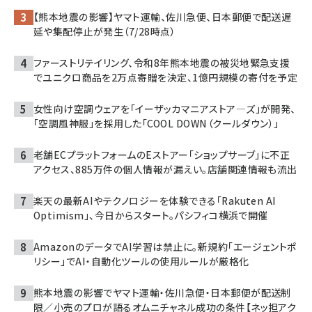
【熊本地震の影響】ヤマト運輸、佐川急便、日本郵便で配送遅
延や集配停止が発生（7/28時点）
ファーストリテイリング、令和8年熊本地震の被災地緊急支援
でユニクロ商品を2万点寄贈を決定、1億円規模の寄付を予定
女性向け空調ウェアを「イーザッカマニアストア―ズ」が開発、
「空調風神服」を採用した「COOL DOWN（クールダウン）」
老舗ECプラットフォームのEストアー「ショップサーブ」に不正
アクセス、885万件の個人情報が漏えい。店舗関連情報も流出
楽天の最新AIやテクノロジーを体験できる「Rakuten AI
Optimism」、今日からスタート。パシフィコ横浜で開催
AmazonのデータでAI学習は禁止に。新規約「エージェントポ
リシー」でAI・自動化ツールの使用ルールが厳格化
熊本地震の影響でヤマト運輸・佐川急便・日本郵便が配送制
限／小売のプロが語るオムニチャネル成功の条件【ネッ担アク