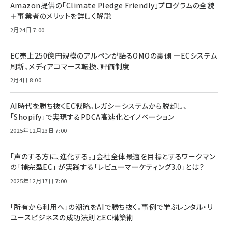
Amazon提供の「Climate Pledge Friendly」プログラムの全貌
＋事業者のメリットを詳しく解説
2月24日 7:00
EC売上250億円規模のアルペンが語るOMOの裏側 ―ECシステム
刷新、メディアコマース転換、評価制度
2月4日 8:00
AI時代を勝ち抜くEC戦略。レガシーシステムから脱却し、
「Shopify」で実現するPDCA高速化とイノベーション
2025年12月23日 7:00
「声のする方に、進化する。」会社全体最適を目標とするワークマン
の「補完型EC」 が実践する「レビューマーケティング3.0」とは？
2025年12月17日 7:00
「所有から利用へ」の潮流をAIで勝ち抜く。事例で学ぶレンタル・リ
ユースビジネスの成功法則とEC構築術