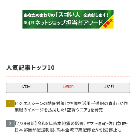
人気記事トップ10
昨日
1週間
1か月
ビジネスシーンの酷暑対策に空調を活用――。「洋服の青山」が作
業服のイメージを払拭した「空調ウエア」を発売
【7/29最新】令和8年熊本地震の影響、ヤマト運輸・佐川急便・
日本郵便が配送制限、熊本全域で集配停止や引受停止も