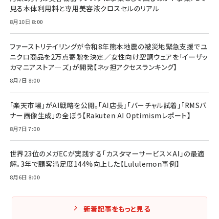
￥1,870
見る本体利用料と専用美容液クロスセルのリアル
フィードバック経営 「沈黙の組織」から「高め合う
8月10日 8:00
マーケティングの真実 P&G・グリコで学んだ失敗
組織」へ
と成長の法則
組織の成果を最大化する ルールのデザイン
￥3,080
￥2,200
ファーストリテイリングが令和8年熊本地震の被災地緊急支援でユ
￥1,980
ニクロ商品を2万点寄贈を決定／女性向け空調ウェアを「イーザッ
カマニアストア―ズ」が開発【ネッ担アクセスランキング】
Amazonランキングをもっと見る
Amazonランキングをもっと見る
8月7日 8:00
Amazonランキングをもっと見る
「楽天市場」がAI戦略を公開。「AI店長」「バーチャル試着」「RMSバ
ナー画像生成」の全ぼう【Rakuten AI Optimismレポート】
8月7日 7:00
世界23位のメガECが実践する「カスタマーサービス×AI」の最適
解。3年で顧客満足度144%向上した【Lululemon事例】
8月6日 8:00
新着記事をもっと見る