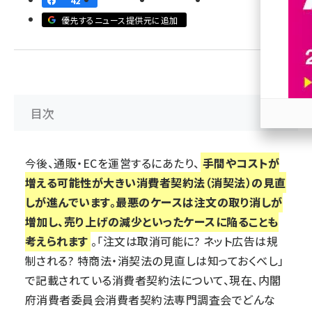
42
優先するニュース提供元に追加
revico (746)
目次
参加
今後、通販・ECを運営するにあたり、
手間やコストが
増える可能性が大きい消費者契約法（消契法）の見直
しが進んでいます。最悪のケースは注文の取り消しが
増加し、売り上げの減少といったケースに陥ることも
考えられます
。「
注文は取消可能に? ネット広告は規
制される? 特商法・消契法の見直しは知っておくべし
」
で記載されている消費者契約法について、現在、内閣
府消費者委員会消費者契約法専門調査会でどんな