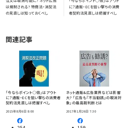
注文は取消可能に? ネット広告
「今ならポイント○倍」はアウト
は規制される? 特商法・消契法
に？通販・ECを狙い撃ちの消費
の見直しは知っておくべし
者契約法見直しは把握すべし
関連記事
「今ならポイント○倍」はアウト
ネット通販&広告業界などは影響
に？通販・ECを狙い撃ちの消費者
大? 「広告も『不当勧誘』の取消対
契約法見直しは把握すべし
象」の最高裁判断とは
2015年8月6日 8:00
2017年1月26日 7:30
254
159