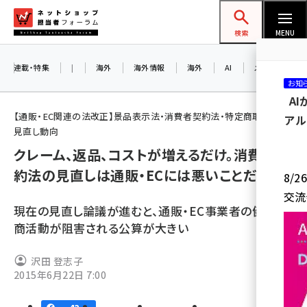
メ
ネットショップ担当者フォーラム
イ
検索
MENU
ン
コ
連載・特集
|
海外
海外情報
海外
AI
メタバース
お知
ン
A
テ
【通販・EC関連の法改正】景品表示法・消費者契約法・特定商取引法の
アル
ン
見直し動向
ツ
クレーム、返品、コストが増えるだけ。消費者契
amazon (2260)
に
約法の見直しは通販・ECには悪いことだらけ？
8/
yahoo (1910)
移
交流
動
楽天 (1878)
現在の見直し論議が進むと、通販・EC事業者の健全な
商活動が阻害される公算が大きい
ecbeing (1213)
アスクル (1126)
沢田 登志子
2015年6月22日 7:00
base (1085)
ビィ・フォアード (786)