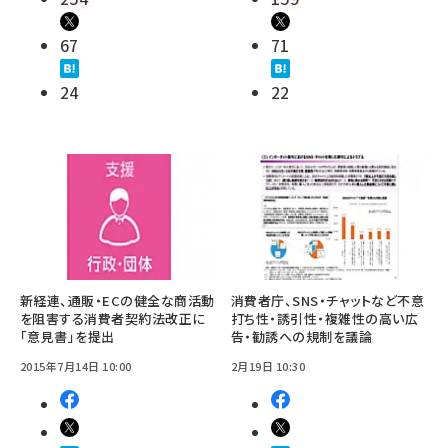
67
71
24
22
新経連、通販・ECの健全な商活動
消費者庁、SNS・チャットなど不意
を阻害する消費者契約法改正に
打ち性・誘引性・複雑性の高い広
「意見書」を提出
告・勧誘への規制を議論
2015年7月14日 10:00
2月19日 10:30