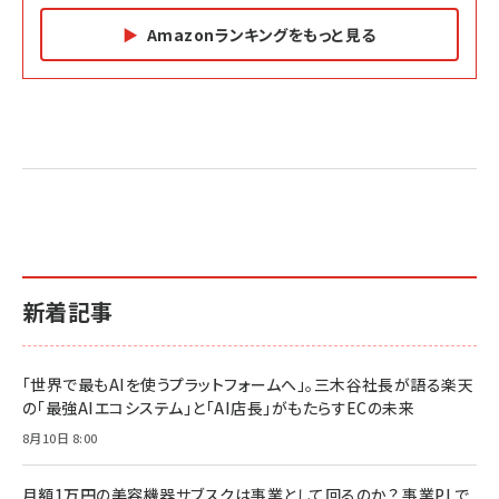
Amazonランキングをもっと見る
Amazon マーケティング・セールス全般関連書籍 の
Amazon ビジネス・経済関連書籍 の売れ筋ランキン
Amazon 経営戦略関連書籍 の売れ筋ランキング
売れ筋ランキング
グ
更新日時：2026/06/26 19:05
更新日時：2026/06/26 19:05
更新日時：2026/06/26 19:05
2億円を売り上げたプロが教える note×AI 最強の
anan(アンアン)2026/07/01号 No.2501[魅せる
ベインキャピタル 企業価値向上力の秘密
副業
カラダ2026／宮舘涼太]
￥2,640
￥1,870
￥880
イシューからはじめよ［改訂版］――知的生産の「シンプ
小さな会社は戦略が9割
anan(アンアン)2026/06/24号 No.2500増刊
ルな本質」
スペシャルエディション[王道エンタメの矜持／
￥1,980
新着記事
BTS]
￥2,200
￥1,100
ドリルを売るには穴を売れ
経営メモ 16年の起業家人生で得た知見
「世界で最もAIを使うプラットフォームへ」。三木谷社長が語る楽天
anan(アンアン)2026/07/08号 No.2502[2026
￥1,815
￥2,750
の「最強AIエコシステム」と「AI店長」がもたらすECの未来
年後半、あなたの恋と運命／山田涼介]
￥880
8月10日 8:00
Brand Shift(ブランド・シフト): 「信頼」で選ばれ
影響力の武器［新版］：人を動かす七つの原理
る時代の成長戦略
￥3,190
ママ投資家が育休中に１億貯めた株式投資
月額1万円の美容機器サブスクは事業として回るのか？ 事業PLで
￥2,420