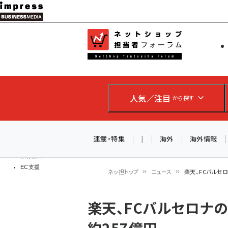
メ
イ
EC担当者
ネットショッ
ン
Web担当者
コ
製品導入
ン
企業IT
ソフト開発
テ
IoT・AI
人気／注目
から探す
ン
DCクラウド
研究・調査
ツ
エネルギー
に
連載・特集
|
海外
海外情報
ドローン
移
教育講座
EC支援
動
ネッ担トップ
ニュース
楽天、FCバルセ
パ
楽天、FCバルセロナ
ン