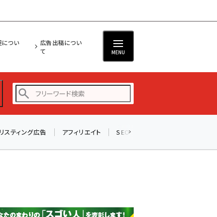
担につい
広告出稿につい
て
MENU
リスティング広告
アフィリエイト
SEO
メール
ソーシャル
amazon (2255)
yahoo (1906)
楽天 (1874)
ecbeing (1210)
アスクル (1122)