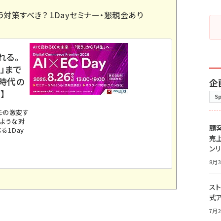
う対策すべき？ 1Dayセミナー・懇親会あり
れる。
」まで
ス時代の
企
】
S
。この激変す
のような対
顧
る1Day
売
ン
8月3
スト
式
7月2