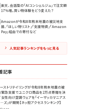
楽天、会話型の「AIコンシェルジュ」で注文額
17％増。買い物体験をどう変えた？
Amazonが令和8年熊本地震の被災地支
援、「ほしい物リスト」「支援物資」「Amazon
Pay」経由での寄付など
人気記事ランキングをもっと見る
着記事
ァーストリテイリングが令和8年熊本地震の被
地緊急支援でユニクロ商品を2万点寄贈を決
／女性向け空調ウェアを「イーザッカマニアス
ア―ズ」が開発【ネッ担アクセスランキング】