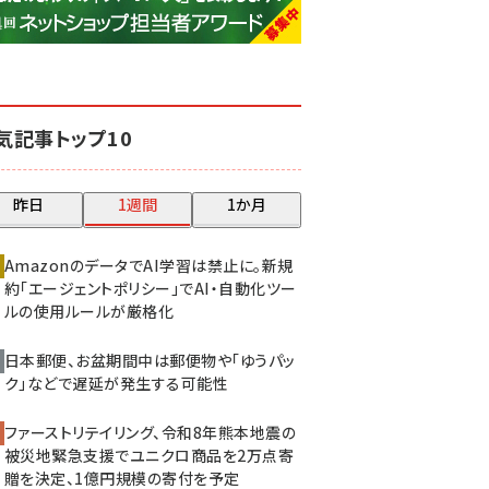
base (1081)
ビィ・フォアード (776)
revico (744)
気記事トップ10
昨日
1週間
1か月
AmazonのデータでAI学習は禁止に。新規
約「エージェントポリシー」でAI・自動化ツー
ルの使用ルールが厳格化
日本郵便、お盆期間中は郵便物や「ゆうパッ
ク」などで遅延が発生する可能性
ファーストリテイリング、令和8年熊本地震の
被災地緊急支援でユニクロ商品を2万点寄
贈を決定、1億円規模の寄付を予定