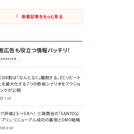
新着記事をもっと見る
画広告も役立つ情報バッチリ！
ponsored
客の8割は「なんとなく」離脱する。ECリピート
上を最大化する7つの鉄板シナリオをアクショ
リンクが公開
日 7:00
ア評価2.5→3.8へ！ 三陽商会の「SANYO公
アプリ」、リニューアル成功の裏側とOMO戦略
9日 8:00