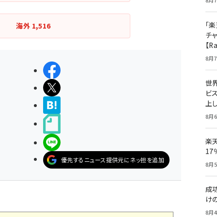
8月7
「楽
海外
1,516
チ
【R
8月7
シェアする
世
ポストする
ビ
上し
>ブクマする
8月6
noteで書く
楽
LINEで送る
1
優先するニュース提供元にネッ担を追加
8月5
成
け
8月4