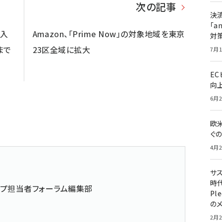
次の記事
決
「a
輸入
Amazon、「Prime Now」の対象地域を東京
対
まで
23区全域に拡大
7月1
E
向
6月2
欧
ぐ
4月2
サ
時代
ップ担当者フォーラム編集部
Pl
の
2月2