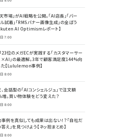
日 8:00
天市場」がAI戦略を公開。「AI店長」「バー
ャル試着」「RMSバナー画像生成」の全ぼう
akuten AI Optimismレポート】
日 7:00
界23位のメガECが実践する「カスタマーサー
ス×AI」の最適解。3年で顧客満足度144%向
た【Lululemon事例】
日 8:00
天、会話型の「AIコンシェルジュ」で注文額
7％増。買い物体験をどう変えた？
日 8:00
功事例を真似しても成果は出ない！？「自社だ
の答え」を見つけよう【ネッ担まとめ】
日 8:00