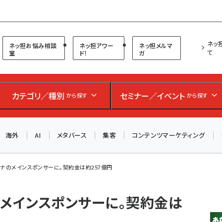
プ担当者フォーラム
ネッ
ネッ担お悩み相談
ネッ担アワー
ネッ担メルマ
て
室
ド！
ガ
カテゴリ／種別
セミナー／イベント
から探す
から探す
海外
AI
メタバース
集客
コンテンツマーケティング
ロナのメインスポンサーに。契約金は約257億円
のメインスポンサーに。契約金は