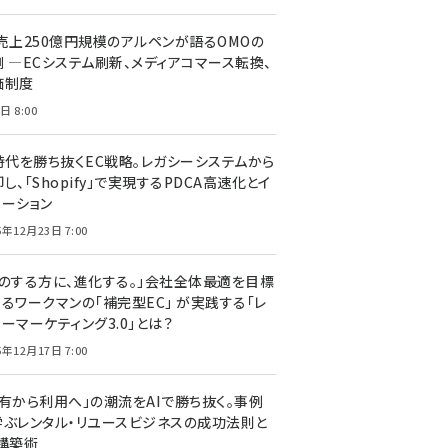
C売上250億円規模のアルペンが語るOMOの
側 ―ECシステム刷新、メディアコマース転換、
価制度
日 8:00
I時代を勝ち抜くEC戦略。レガシーシステムから
し、「Shopify」で実現するPDCA高速化とイ
ベーション
5年12月23日 7:00
声のする方に、進化する。」会社全体最適を目標
するワークマンの「補完型EC」 が実践する「レ
ーマーケティング3.0」とは？
5年12月17日 7:00
所有から利用へ」の潮流をAIで勝ち抜く。事例
学ぶレンタル・リユースビジネスの成功法則と
C構築術