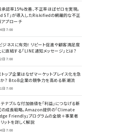
済承認率15%改善、不正率ほぼゼロを実現。
nd ST」が導入したRiskifiedの網羅的な不正
策アプローチ
4日 7:00
Cビジネスに有効！ リピート促進や顧客満足度
上に直結する「LINE通知メッセージ」とは？
2日 7:00
米トップ企業はなぜマーケットプレイス化を急
のか？ BtoB企業の競争力を高める新潮流
1日 7:00
ステナブルな付加価値を「利益」につなげる新
の成長戦略。Amazon提供の「Climate
edge Friendly」プログラムの全貌＋事業者
メリットを詳しく解説
4日 7:00