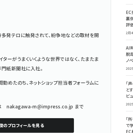
E
裏
評
2月4
時多発テロに触発されて、紛争地などの取材を開
A
脱却
イターがうまくいくような世界ではなく、たまたま
ノ
専門紙新聞社に入社。
202
間勤めたのち、ネットショップ担当者フォーラムに
「
と
ビュ
202
どは
nakagawa-m@impress.co.jp
まで
「
俊
のプロフィールを見る
で
E