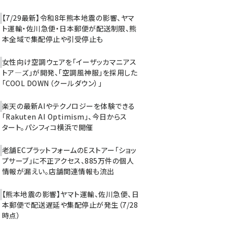
【7/29最新】令和8年熊本地震の影響、ヤマ
ト運輸・佐川急便・日本郵便が配送制限、熊
本全域で集配停止や引受停止も
女性向け空調ウェアを「イーザッカマニアス
トア―ズ」が開発、「空調風神服」を採用した
「COOL DOWN（クールダウン）」
楽天の最新AIやテクノロジーを体験できる
「Rakuten AI Optimism」、今日からス
タート。パシフィコ横浜で開催
老舗ECプラットフォームのEストアー「ショッ
プサーブ」に不正アクセス、885万件の個人
情報が漏えい。店舗関連情報も流出
【熊本地震の影響】ヤマト運輸、佐川急便、日
本郵便で配送遅延や集配停止が発生（7/28
時点）