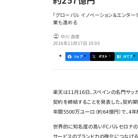
約257億円
く
ず
「グローバル イノベーション＆エンター
業も進める
中川 昌俊
2016年11月17日 10:00
シェア
ポスト
はてブ
楽天は11月16日、スペインの名門サッ
契約を締結することを発表した。契約期
年間5500万ユーロ（約64億円）で、4年
世界的に知名度の高いFCバルセロナの
サービスのブランド力の強化につなげる