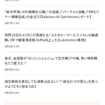
る時代の成長戦略
￥3,190
ママ投資家が育休中に１億貯めた株式投資
￥2,420
￥1,870
「楽天市場」がAI戦略を公開。「AI店長」「バーチャル試着」「RMSバ
ナー画像生成」の全ぼう【Rakuten AI Optimismレポート】
フィードバック経営 「沈黙の組織」から「高め合う
マーケティングの真実 P&G・グリコで学んだ失敗
組織」へ
と成長の法則
8月7日 7:00
組織の成果を最大化する ルールのデザイン
￥3,080
￥2,200
￥1,980
世界23位のメガECが実践する「カスタマーサービス×AI」の最適
解。3年で顧客満足度144%向上した【Lululemon事例】
Amazonランキングをもっと見る
Amazonランキングをもっと見る
8月6日 8:00
Amazonランキングをもっと見る
楽天、会話型の「AIコンシェルジュ」で注文額17％増。買い物体験
をどう変えた？
8月5日 8:00
成功事例を真似しても成果は出ない！？「自社だけの答え」を見つ
けよう【ネッ担まとめ】
8月4日 8:00