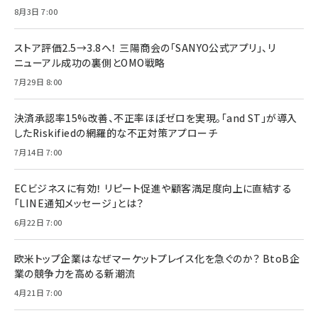
8月3日 7:00
ストア評価2.5→3.8へ！ 三陽商会の「SANYO公式アプリ」、リ
ニューアル成功の裏側とOMO戦略
7月29日 8:00
決済承認率15%改善、不正率ほぼゼロを実現。「and ST」が導入
したRiskifiedの網羅的な不正対策アプローチ
7月14日 7:00
ECビジネスに有効！ リピート促進や顧客満足度向上に直結する
「LINE通知メッセージ」とは？
6月22日 7:00
欧米トップ企業はなぜマーケットプレイス化を急ぐのか？ BtoB企
業の競争力を高める新潮流
4月21日 7:00