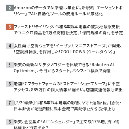
AmazonのデータでAI学習は禁止に。新規約「エージェントポ
リシー」でAI・自動化ツールの使用ルールが厳格化
ファーストリテイリング、令和8年熊本地震の被災地緊急支援
でユニクロ商品を2万点寄贈を決定、1億円規模の寄付を予定
女性向け空調ウェアを「イーザッカマニアストア―ズ」が開発、
「空調風神服」を採用した「COOL DOWN（クールダウン）」
楽天の最新AIやテクノロジーを体験できる「Rakuten AI
Optimism」、今日からスタート。パシフィコ横浜で開催
老舗ECプラットフォームのEストアー「ショップサーブ」に不正
アクセス、885万件の個人情報が漏えい。店舗関連情報も流出
【7/29最新】令和8年熊本地震の影響、ヤマト運輸・佐川急便・
日本郵便が配送制限、熊本全域で集配停止や引受停止も
楽天、会話型の「AIコンシェルジュ」で注文額17％増。買い物
体験をどう変えた？