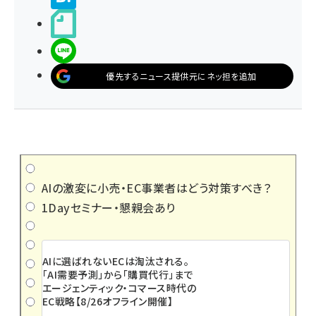
noteで書く
LINEで送る
優先するニュース提供元にネッ担を追加
AIの激変に小売・EC事業者はどう対策すべき？
1Dayセミナー・懇親会あり
AIに選ばれないECは淘汰される。
「AI需要予測」から「購買代行」まで
エージェンティック・コマース時代の
EC戦略【8/26オフライン開催】