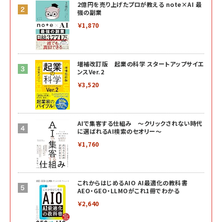
2億円を売り上げたプロが教える note×AI 最
強の副業
￥1,870
増補改訂版 起業の科学 スタートアップサイエ
ンスVer.2
￥3,520
AIで集客する仕組み ～クリックされない時代
に選ばれるAI検索のセオリー～
￥1,760
これからはじめるAIO AI最適化の教科書
AEO・GEO・LLMOがこれ1冊でわかる
￥2,640