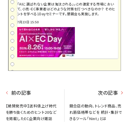
「AIに選ばれない企業は淘汰される」――。この激変する市場におい
て、小売・EC事業者はどのような対策を打つべきなのか？ そのヒ
ントを学べる1Dayセミナーです。懇親会も実施します。
7月23日 15:50
前の記事
次の記事
【絶賛発売中】送料値上げ時代
競合店の動向、トレンド商品、売
を勝ち抜くためのヒント20など
れ筋価格帯などを 統計・集計で
を掲載したEC企業向け雑誌
きるツール「Nint」とは