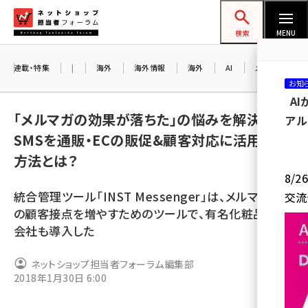
メ
ネットショップ担当者フォーラム
イ
検索
MENU
ン
コ
連載・特集
|
海外
海外情報
海外
AI
メタバース
お知
ン
A
テ
「メルマガの効果が落ちた」の悩みを解決！
アル
ン
SMSを通販・ECの販促&顧客対応に活用する
ツ
amazon (2259)
方法とは？
に
8/
yahoo (1908)
移
統合管理ツール「INST Messenger」は、メルマガ以外
交流
動
楽天 (1874)
の顧客接点を増やすためのツールで、有名化粧品通販
会社も導入した
ecbeing (1211)
アスクル (1122)
ネットショップ担当者フォーラム編集部
2018年1月30日 6:00
base (1083)
ビィ・フォアード (778)