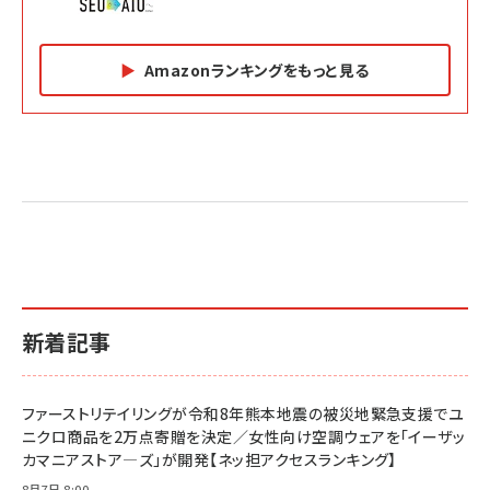
Amazonランキングをもっと見る
Amazon マーケティング・セールス全般関連書籍 の
Amazon ビジネス・経済関連書籍 の売れ筋ランキン
Amazon 経営戦略関連書籍 の売れ筋ランキング
売れ筋ランキング
グ
更新日時：2026/06/26 19:05
更新日時：2026/06/26 19:05
更新日時：2026/06/26 19:05
2億円を売り上げたプロが教える note×AI 最強の
anan(アンアン)2026/07/01号 No.2501[魅せる
ベインキャピタル 企業価値向上力の秘密
副業
カラダ2026／宮舘涼太]
￥2,640
￥1,870
￥880
イシューからはじめよ［改訂版］――知的生産の「シンプ
小さな会社は戦略が9割
anan(アンアン)2026/06/24号 No.2500増刊
ルな本質」
スペシャルエディション[王道エンタメの矜持／
￥1,980
新着記事
BTS]
￥2,200
￥1,100
ドリルを売るには穴を売れ
経営メモ 16年の起業家人生で得た知見
ファーストリテイリングが令和8年熊本地震の被災地緊急支援でユ
anan(アンアン)2026/07/08号 No.2502[2026
￥1,815
￥2,750
ニクロ商品を2万点寄贈を決定／女性向け空調ウェアを「イーザッ
年後半、あなたの恋と運命／山田涼介]
カマニアストア―ズ」が開発【ネッ担アクセスランキング】
￥880
Brand Shift(ブランド・シフト): 「信頼」で選ばれ
影響力の武器［新版］：人を動かす七つの原理
8月7日 8:00