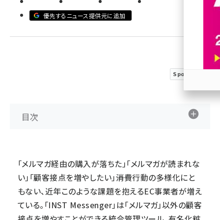
優先するニュース提供元に追加
revico (744)
Sponsored
参加
目次
「メルマガ経由の購入が落ちた」「メルマガが読まれな
い」「顧客接点を増やしたい」――消費行動の多様化にと
もない、近年このような課題を抱えるEC事業者が増え
ている。「INST Messenger」は「メルマガ」以外の顧客
接点を増やすことができる統合管理ツール。有名化粧