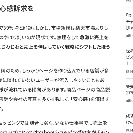
8月7
安心感訴求を
「楽
チ
比で39％増と好調。しかし、市場規模は楽天市場よりも
【R
8月7
はやはり鈍いのが現状です。無理をして
急激に売上を
、じわじわと売上を伸ばしていく戦略にシフトしたほう
世
ビ
上し
が無料のため、しっかりページを作り込んでいる店舗が多
8月6
通販に慣れていないユーザーが流入しやすいこともあ
楽
様が流れている
傾向があります。商品ページの商品説
1
、店舗や会社の写真も多く掲載して、
「安心感」を演出す
8月5
す
。
成
ショッピングでは競合も弱く、少ない仕事量でも売上を
け
8月4
ョップにとってはYahoo!ショッピングの方がチャン