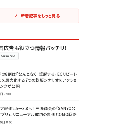
新着記事をもっと見る
画広告も役立つ情報バッチリ！
ponsored
客の8割は「なんとなく」離脱する。ECリピート
上を最大化する7つの鉄板シナリオをアクショ
リンクが公開
日 7:00
ア評価2.5→3.8へ！ 三陽商会の「SANYO公
アプリ」、リニューアル成功の裏側とOMO戦略
9日 8:00