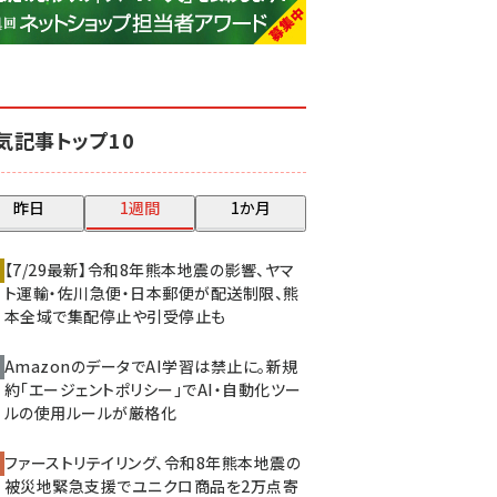
base (1077)
ビィ・フォアード (773)
revico (740)
気記事トップ10
昨日
1週間
1か月
【7/29最新】令和8年熊本地震の影響、ヤマ
ト運輸・佐川急便・日本郵便が配送制限、熊
本全域で集配停止や引受停止も
AmazonのデータでAI学習は禁止に。新規
約「エージェントポリシー」でAI・自動化ツー
ルの使用ルールが厳格化
ファーストリテイリング、令和8年熊本地震の
被災地緊急支援でユニクロ商品を2万点寄