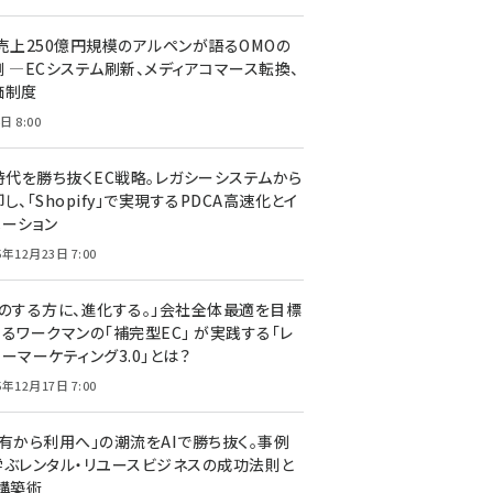
C売上250億円規模のアルペンが語るOMOの
側 ―ECシステム刷新、メディアコマース転換、
価制度
日 8:00
I時代を勝ち抜くEC戦略。レガシーシステムから
し、「Shopify」で実現するPDCA高速化とイ
ベーション
5年12月23日 7:00
声のする方に、進化する。」会社全体最適を目標
するワークマンの「補完型EC」 が実践する「レ
ーマーケティング3.0」とは？
5年12月17日 7:00
所有から利用へ」の潮流をAIで勝ち抜く。事例
学ぶレンタル・リユースビジネスの成功法則と
C構築術