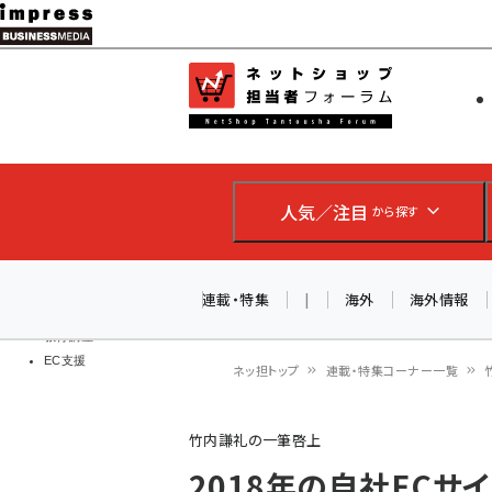
メ
イ
EC担当者
ネットショッ
ン
Web担当者
コ
製品導入
ン
企業IT
ソフト開発
テ
IoT・AI
人気／注目
から探す
ン
DCクラウド
研究・調査
ツ
エネルギー
に
連載・特集
|
海外
海外情報
ドローン
移
教育講座
EC支援
動
ネッ担トップ
連載・特集コーナー一覧
パ
竹内謙礼の一筆啓上
ン
2018年の自社ECサ