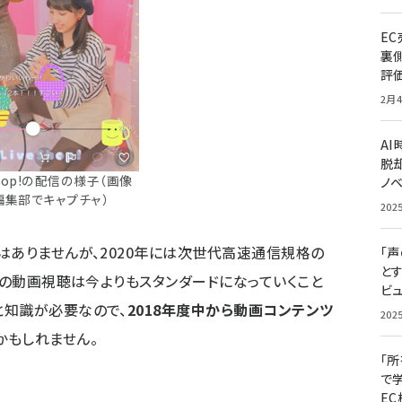
E
裏
評
2月4
A
脱却
 Shop!の配信の様子（画像
ノ
編集部でキャプチャ）
202
はありませんが、2020年には次世代高速通信規格の
「
と
での動画視聴は今よりもスタンダードになっていくこと
ビュ
と知識が必要なので、
2018年度中から動画コンテンツ
202
かもしれません。
「
で
E