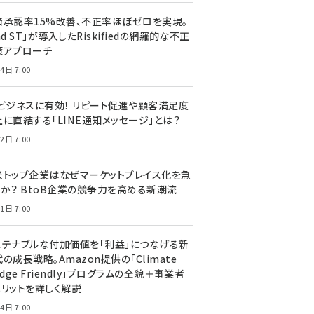
済承認率15%改善、不正率ほぼゼロを実現。
nd ST」が導入したRiskifiedの網羅的な不正
策アプローチ
4日 7:00
Cビジネスに有効！ リピート促進や顧客満足度
上に直結する「LINE通知メッセージ」とは？
2日 7:00
米トップ企業はなぜマーケットプレイス化を急
のか？ BtoB企業の競争力を高める新潮流
1日 7:00
ステナブルな付加価値を「利益」につなげる新
の成長戦略。Amazon提供の「Climate
edge Friendly」プログラムの全貌＋事業者
メリットを詳しく解説
4日 7:00