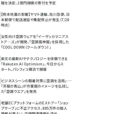
贈を決定、1億円規模の寄付を予定
【熊本地震の影響】ヤマト運輸、佐川急便、日
本郵便で配送遅延や集配停止が発生（7/28
時点）
女性向け空調ウェアを「イーザッカマニアス
トア―ズ」が開発、「空調風神服」を採用した
「COOL DOWN（クールダウン）」
楽天の最新AIやテクノロジーを体験できる
「Rakuten AI Optimism」、今日からス
タート。パシフィコ横浜で開催
ビジネスシーンの酷暑対策に空調を活用――。
「洋服の青山」が作業服のイメージを払拭し
た「空調ウエア」を発売
老舗ECプラットフォームのEストアー「ショッ
プサーブ」に不正アクセス、885万件の個人
情報が漏えい。店舗関連情報も流出