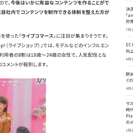
ので、
今後はいかに有益なコンテンツを作ることがで
決
中に自社内でコンテンツを制作できる体制を整えた方が
「a
対
7月1
画を使った「
ライブコマース
」に注目が集まりそうです。
Shop!（ライブショップ）」では、モデルなどのインフルエン
E
向
利用者の8割は18歳〜24歳の女性で、人気配信とな
6月2
のコメントが殺到します。
欧
ぐ
4月2
サ
時代
Pl
の
2月2