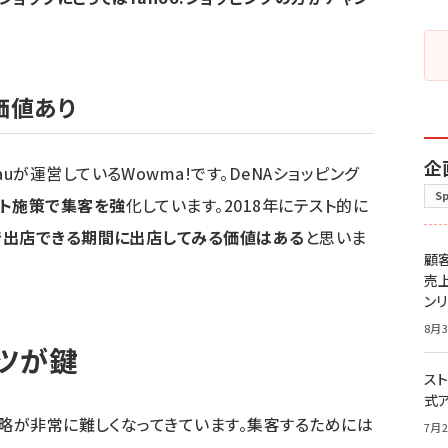
価値あり
企
が運営しているWowma!です。DeNAショッピング
S
ント施策で集客を強
化しています。2018年にテスト的に
で出店できる期間に出店してみる価値はある
と思いま
顧
売
ン
8月3
ツが鍵
スト
式
攻略が非常に難しくなってきています。集客するためには
7月2