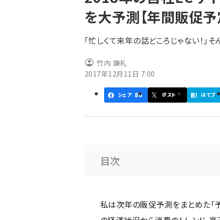
く
を大予測【年間販促予
ず
「忙しくて来年の話どころじゃない！」
竹内 謙礼
2017年12月11日 7:00
86
シェア
ポスト
はてブ
目次
私は次年の販促予測をまとめた「予