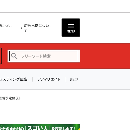
担につい
広告出稿につい
て
MENU
リスティング広告
アフィリエイト
SEO
メール
ソーシャル
amazon (2249)
yahoo (1901)
間販促予定付き】
楽天 (1871)
ecbeing (1207)
アスクル (1119)