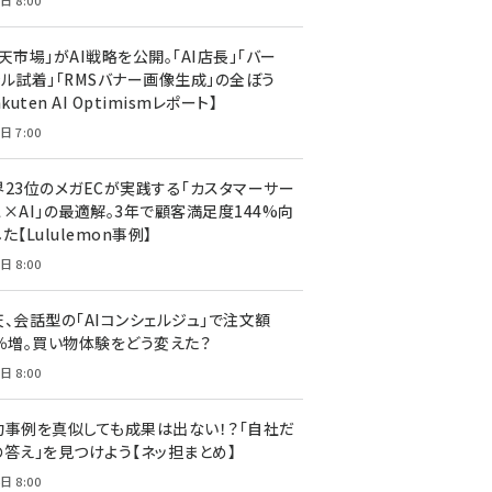
日 8:00
天市場」がAI戦略を公開。「AI店長」「バー
ャル試着」「RMSバナー画像生成」の全ぼう
akuten AI Optimismレポート】
日 7:00
界23位のメガECが実践する「カスタマーサー
ス×AI」の最適解。3年で顧客満足度144%向
た【Lululemon事例】
日 8:00
天、会話型の「AIコンシェルジュ」で注文額
7％増。買い物体験をどう変えた？
日 8:00
功事例を真似しても成果は出ない！？「自社だ
の答え」を見つけよう【ネッ担まとめ】
日 8:00