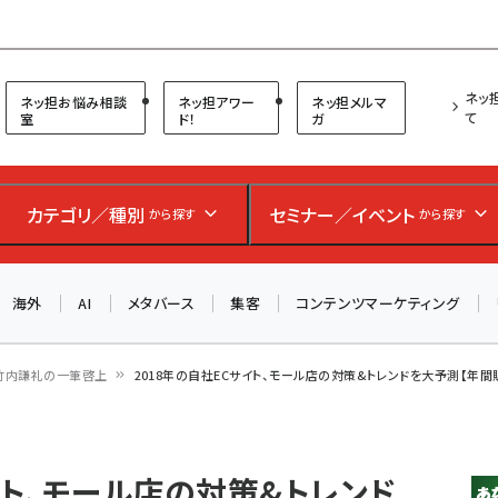
プ担当者フォーラム
ネッ
ネッ担お悩み相談
ネッ担アワー
ネッ担メルマ
て
室
ド！
ガ
お知らせ
AIが買い物を代行する時代に打つべき「次の一手」とは？
カテゴリ／種別
セミナー／イベント
から探す
から探す
アルペン、オイシックス、元UA責任者が登壇のリアルECセ
ミナー（8/26＠東京）【交流会も実施】
海外
AI
メタバース
集客
コンテンツマーケティング
8/26（水）、東京・四谷で開催。登壇者・聴講者と交流できる
交流会も実施します。すべての講演を無料で聴講できます！
竹内謙礼の一筆啓上
2018年の自社ECサイト、モール店の対策&トレンドを大予測【年
イト、モール店の対策&トレンド