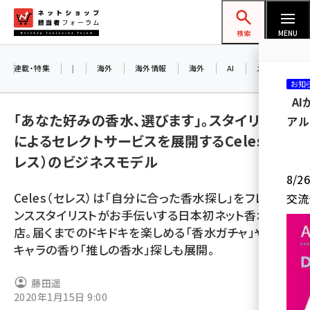
メ
ネットショップ担当者フォーラム
イ
検索
MENU
ン
コ
連載・特集
|
海外
海外情報
海外
AI
メタバース
お知
ン
A
テ
「あなた好みの香水、選びます」。スタイリスト
アル
ン
によるセレクトサービスを展開するCeles（セ
ツ
amazon (2253)
レス）のビジネスモデル
に
8/
yahoo (1905)
移
Celes（セレス）は「自分に合った香水探し」をフレグラ
交流
動
楽天 (1873)
ンススタイリストがお手伝いする日本初ネット香水専門
店。届くまでのドキドキを楽しめる「香水ガチャ」や推し
ecbeing (1210)
キャラの香り「推しの香水」探しも展開。
アスクル (1122)
藤田遥
base (1079)
2020年1月15日 9:00
ビィ・フォアード (776)