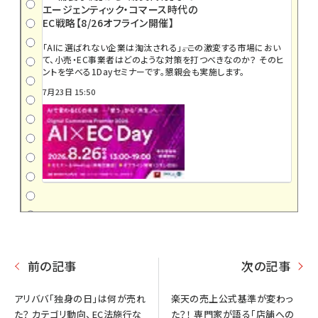
エージェンティック・コマース時代の
EC戦略【8/26オフライン開催】
「AIに選ばれない企業は淘汰される」――。この激変する市場におい
て、小売・EC事業者はどのような対策を打つべきなのか？ そのヒ
ントを学べる1Dayセミナーです。懇親会も実施します。
7月23日 15:50
前の記事
次の記事
アリババ「独身の日」は何が売れ
楽天の売上公式基準が変わっ
た？ カテゴリ動向、EC法施行な
た？！ 専門家が語る「店舗への