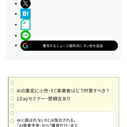
ポストする
>ブクマする
noteで書く
LINEで送る
優先するニュース提供元にネッ担を追加
AIの激変に小売・EC事業者はどう対策すべき？
1Dayセミナー・懇親会あり
AIに選ばれないECは淘汰される。
「AI需要予測」から「購買代行」まで