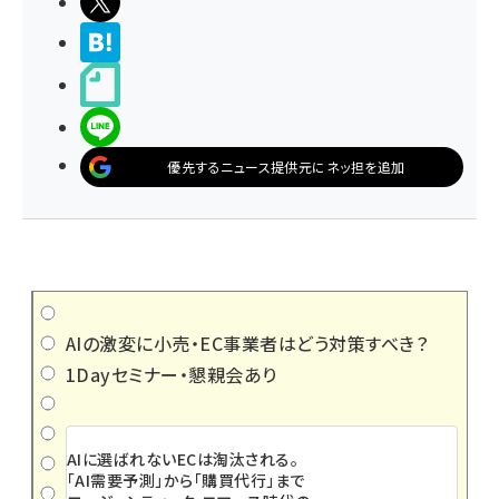
ポストする
>ブクマする
noteで書く
LINEで送る
優先するニュース提供元にネッ担を追加
AIの激変に小売・EC事業者はどう対策すべき？
1Dayセミナー・懇親会あり
AIに選ばれないECは淘汰される。
「AI需要予測」から「購買代行」まで