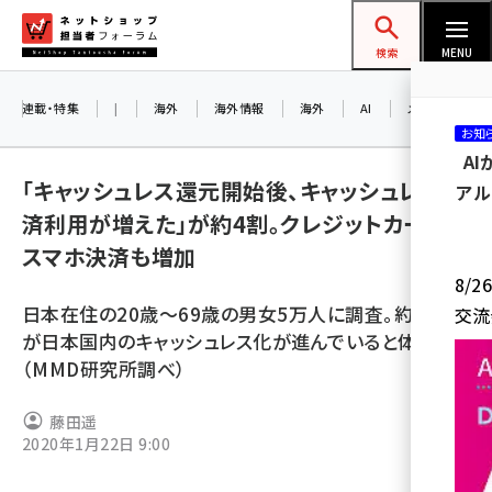
メ
ネットショップ担当者フォーラム
イ
検索
MENU
ン
コ
連載・特集
|
海外
海外情報
海外
AI
メタバース
お知
ン
A
テ
「キャッシュレス還元開始後、キャッシュレス決
アル
ン
済利用が増えた」が約4割。クレジットカードや
ツ
amazon (2249)
スマホ決済も増加
に
8/
yahoo (1901)
移
日本在住の20歳～69歳の男女5万人に調査。約半数
交流
動
楽天 (1871)
が日本国内のキャッシュレス化が進んでいると体感
（MMD研究所調べ）
ecbeing (1207)
アスクル (1119)
藤田遥
2020年1月22日 9:00
base (1077)
ビィ・フォアード (773)