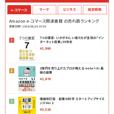
マーケ
ビジネス
経営戦略
e-コマース
Amazon e-コマース関連書籍 の売れ筋ランキング
更新日時：2026/06/26 19:05
7つの激変: いかがわしい者たちが主役の「イン
ターネット産業」30年史
￥1,980
2億円を売り上げたプロが教える note×AI 最
強の副業
￥1,870
増補改訂版 起業の科学 スタートアップサイエ
ンスVer.2
￥3,520