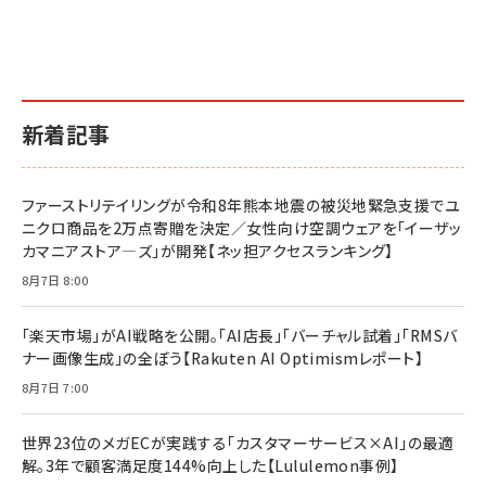
2億円を売り上げたプロが教える note×AI 最強の
anan(アンアン)2026/07/01号 No.2501[魅せる
ベインキャピタル 企業価値向上力の秘密
副業
カラダ2026／宮舘涼太]
￥2,640
￥1,870
￥880
イシューからはじめよ［改訂版］――知的生産の「シンプ
小さな会社は戦略が9割
anan(アンアン)2026/06/24号 No.2500増刊
ルな本質」
スペシャルエディション[王道エンタメの矜持／
￥1,980
新着記事
BTS]
￥2,200
￥1,100
ドリルを売るには穴を売れ
経営メモ 16年の起業家人生で得た知見
ファーストリテイリングが令和8年熊本地震の被災地緊急支援でユ
anan(アンアン)2026/07/08号 No.2502[2026
￥1,815
￥2,750
ニクロ商品を2万点寄贈を決定／女性向け空調ウェアを「イーザッ
年後半、あなたの恋と運命／山田涼介]
カマニアストア―ズ」が開発【ネッ担アクセスランキング】
￥880
Brand Shift(ブランド・シフト): 「信頼」で選ばれ
影響力の武器［新版］：人を動かす七つの原理
8月7日 8:00
る時代の成長戦略
￥3,190
ママ投資家が育休中に１億貯めた株式投資
￥2,420
￥1,870
「楽天市場」がAI戦略を公開。「AI店長」「バーチャル試着」「RMSバ
ナー画像生成」の全ぼう【Rakuten AI Optimismレポート】
フィードバック経営 「沈黙の組織」から「高め合う
マーケティングの真実 P&G・グリコで学んだ失敗
組織」へ
と成長の法則
8月7日 7:00
組織の成果を最大化する ルールのデザイン
￥3,080
￥2,200
￥1,980
世界23位のメガECが実践する「カスタマーサービス×AI」の最適
解。3年で顧客満足度144%向上した【Lululemon事例】
Amazonランキングをもっと見る