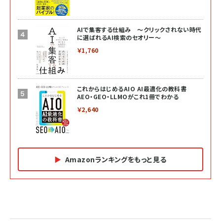
AIで集客する仕組み ～クリックされない時代
に選ばれるAI検索のセオリー～
￥1,760
これからはじめるAIO AI最適化の教科書
AEO・GEO・LLMOがこれ1冊でわかる
￥2,640
Amazonランキングをもっと見る
Amazon マーケティング・セールス全般関連書籍 の
Amazon ビジネス・経済関連書籍 の売れ筋ランキン
Amazon 経営戦略関連書籍 の売れ筋ランキング
売れ筋ランキング
グ
更新日時：2026/06/26 19:05
更新日時：2026/06/26 19:05
更新日時：2026/06/26 19:05