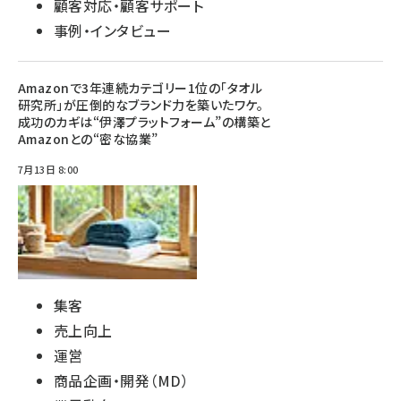
顧客対応・顧客サポート
事例・インタビュー
Amazonで3年連続カテゴリー1位の「タオル
研究所」が圧倒的なブランド力を築いたワケ。
成功のカギは“伊澤プラットフォーム”の構築と
Amazonとの“密な協業”
7月13日 8:00
集客
売上向上
運営
商品企画・開発（MD）