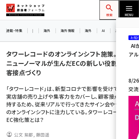
メ
ネットショップ担当者フォーラム
イ
検索
MENU
ン
コ
連載・特集
|
海外
海外情報
海外
AI
メタバース
お知
ン
A
テ
タワーレコードのオンラインシフト施策。
アル
ン
ニューノーマルが生んだECの新しい役割と顧
ツ
amazon (2249)
客接点づくり
に
8/
yahoo (1901)
移
「タワーレコード」は、新型コロナで影響を受けている
交流
動
楽天 (1871)
実店舗の売り上げや集客力をカバーし、顧客接点を維
持するため、従来リアルで行ってきたサイン会やライブ
ecbeing (1207)
のオンラインシフトに注力している。タワーレコードの
アスクル (1119)
EC強化策とは？
base (1077)
公文 紫都
,
藤田遥
ビィ・フォアード (773)