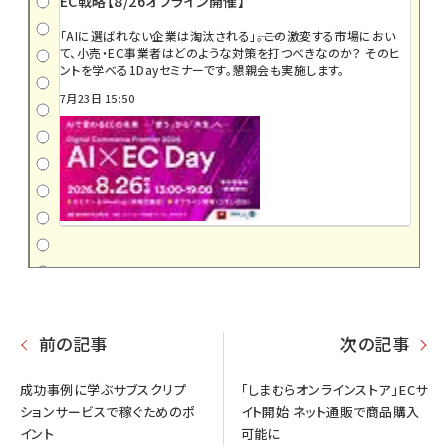
EC戦略【8/26オフライン開催】
「AIに選ばれない企業は淘汰される」――。この激変する市場におい
て、小売・EC事業者はどのような対策を打つべきなのか？ そのヒ
ントを学べる1Dayセミナーです。懇親会も実施します。
7月23日 15:50
前の記事
次の記事
成功事例に学ぶサブスクリプ
「しまむらオンラインストア」ECサ
ションサービスで稼ぐためのポ
イト開始 ネット通販で商品購入
イント
可能に