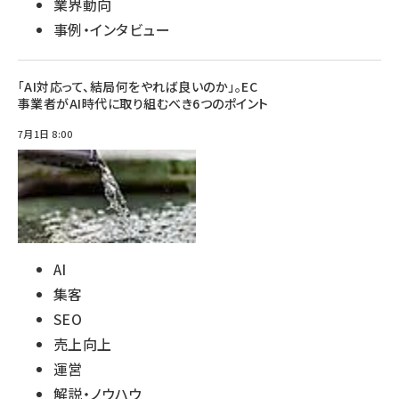
業界動向
事例・インタビュー
「AI対応って、結局何をやれば良いのか」。EC
事業者がAI時代に取り組むべき6つのポイント
7月1日 8:00
AI
集客
SEO
売上向上
運営
解説・ノウハウ