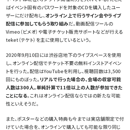
ば
イベント
固有のパスワードを対象のCDを購入したユー
ザーにだけ配布し、
オンライン上で行うサイン会やライブ
配信に参加してもらう取り組み
だ。動画配信ツールの
Vimeo（ビメオ）や電子チケット販売サポートなどが行える
teket（テケト）を主に使用しているという。
2020年9月10日には渋谷店地下のライブスペースを使用
し、オンライン配信でチケット不要の無料インストア
イベン
ト
を行った。配信はYouTubeを利用し、視聴回数は3,500
回にものぼった。
リアルで行った場合の、会場の収容可能
人数は300人。単純計算で11倍以上の人数が参加できた
ことになる
。これはオンライン配信ならではの新たな可能
性といえそうだ。
また、ポスターなどの購入特典も今までは実店舗限定で付
けていた場合を、オンラインで購入しても可能な限り同じ