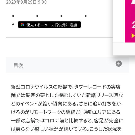
2020年9月29日 9:00
revico (740)
優先するニュース提供元に追加
参加
目次
新型コロナウイルスの影響で、タワーレコードの実店
舗では集客の要として機能していた新譜リリース時な
どの
イベント
が縮小傾向にある。さらに追い打ちをか
けるのがリモートワークの継続だ。通勤エリアにある
一部の店舗ではコロナ前と比較すると、客足が完全に
は戻らない厳しい状況が続いている。こうした状況を