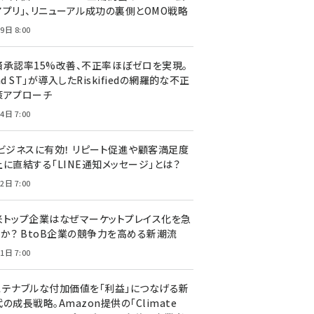
アプリ」、リニューアル成功の裏側とOMO戦略
9日 8:00
済承認率15%改善、不正率ほぼゼロを実現。
nd ST」が導入したRiskifiedの網羅的な不正
策アプローチ
4日 7:00
Cビジネスに有効！ リピート促進や顧客満足度
上に直結する「LINE通知メッセージ」とは？
2日 7:00
米トップ企業はなぜマーケットプレイス化を急
のか？ BtoB企業の競争力を高める新潮流
1日 7:00
ステナブルな付加価値を「利益」につなげる新
の成長戦略。Amazon提供の「Climate