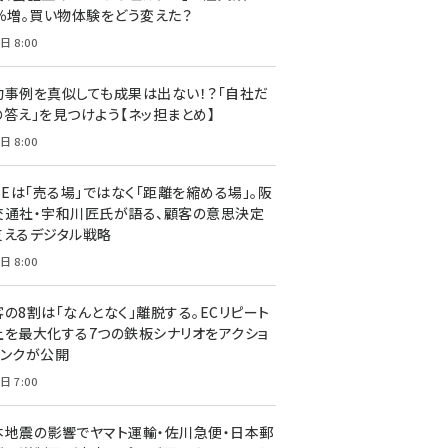
7％増。買い物体験をどう変えた？
日 8:00
功事例を真似しても成果は出ない！？「自社だ
の答え」を見つけよう【ネッ担まとめ】
日 8:00
NEは「売る場」ではなく「距離を縮める場」。阪
交通社・宇和川匠氏が語る、顧客の意思決定
支えるデジタル戦略
日 8:00
客の8割は「なんとなく」離脱する。ECリピート
上を最大化する7つの鉄板シナリオをアクショ
リンクが公開
日 7:00
本地震の影響でヤマト運輸・佐川急便・日本郵