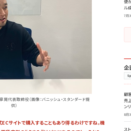
便
ル
7月3
企
S
顧
寧晃代表取締役（画像：バニッシュ・スタンダード提
売
供）
ン
8月3
式ECサイトで購入することもあり得るわけですね。機
スト