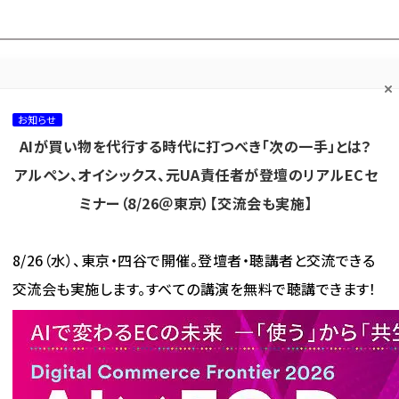
プ担当者フォーラム
ネッ
ネッ担お悩み相談
ネッ担アワー
ネッ担メルマ
て
室
ド！
ガ
お知らせ
AIが買い物を代行する時代に打つべき「次の一手」とは？
カテゴリ／種別
セミナー／イベント
から探す
から探す
アルペン、オイシックス、元UA責任者が登壇のリアルECセ
ミナー（8/26＠東京）【交流会も実施】
海外
AI
メタバース
集客
コンテンツマーケティング
8/26（水）、東京・四谷で開催。登壇者・聴講者と交流できる
交流会も実施します。すべての講演を無料で聴講できます！
】流通額2.8倍、1100億円突破の「STAFF START」。デジタル×販売員の力でめざす「カリスマ
通額2.8倍、1100億円突破の