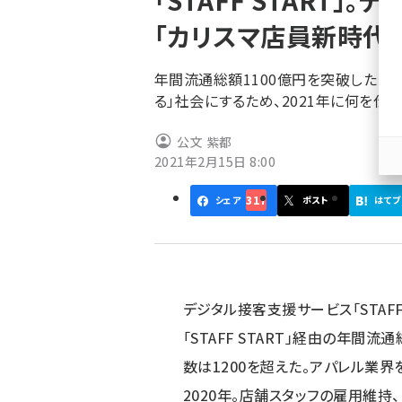
「STAFF START
く
「カリスマ店員新時代
ず
年間流通総額1100億円を突破した「ST
る」社会にするため、2021年に何を
公文 紫都
2021年2月15日 8:00
317
シェア
ポスト
はてブ
デジタル接客支援サービス「STAFF
「STAFF START」経由の年間流
数は1200を超えた。アパレル業
2020年。店舗スタッフの雇用維持、E