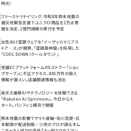
時点）
ファーストリテイリング、令和8年熊本地震の
被災地緊急支援でユニクロ商品を2万点寄
贈を決定、1億円規模の寄付を予定
女性向け空調ウェアを「イーザッカマニアス
トア―ズ」が開発、「空調風神服」を採用した
「COOL DOWN（クールダウン）」
老舗ECプラットフォームのEストアー「ショッ
プサーブ」に不正アクセス、885万件の個人
情報が漏えい。店舗関連情報も流出
楽天の最新AIやテクノロジーを体験できる
「Rakuten AI Optimism」、今日からス
タート。パシフィコ横浜で開催
熊本地震の影響でヤマト運輸・佐川急便・日
本郵便が配送制限／小売のプロが語るオム
ニチャネル成功の条件【ネッ担アクセスラン