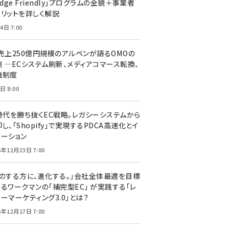
edge Friendly」プログラムの全貌＋事業者
メリットを詳しく解説
4日 7:00
C売上250億円規模のアルペンが語るOMOの
側 ―ECシステム刷新、メディアコマース転換、
価制度
日 8:00
I時代を勝ち抜くEC戦略。レガシーシステムから
し、「Shopify」で実現するPDCA高速化とイ
ベーション
5年12月23日 7:00
声のする方に、進化する。」会社全体最適を目標
するワークマンの「補完型EC」 が実践する「レ
ーマーケティング3.0」とは？
5年12月17日 7:00