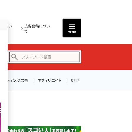
担につい
広告出稿につい
て
MENU
リスティング広告
アフィリエイト
SEO
メール
ソーシャル
amazon (2243)
yahoo (1898)
...
楽天 (1869)
ecbeing (1205)
アスクル (1115)