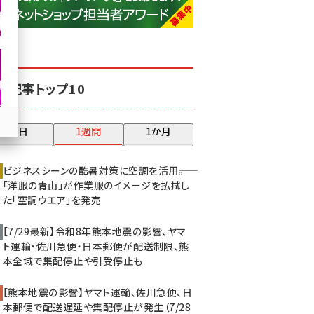
base (1070)
ビィ・フォアード (772)
revico (738)
気記事トップ10
昨日
1週間
1か月
ビジネスシーンの酷暑対策に空調を活用――。
「洋服の青山」が作業服のイメージを払拭し
た「空調ウエア」を発売
【7/29最新】令和8年熊本地震の影響、ヤマ
ト運輸・佐川急便・日本郵便が配送制限、熊
本全域で集配停止や引受停止も
【熊本地震の影響】ヤマト運輸、佐川急便、日
本郵便で配送遅延や集配停止が発生（7/28