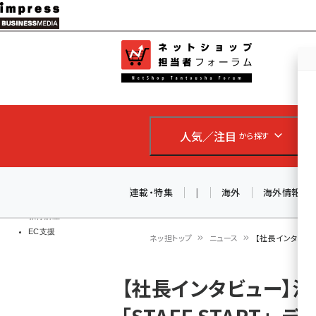
メ
イ
EC担当者
ネットショッ
ン
Web担当者
コ
製品導入
ン
企業IT
ソフト開発
テ
IoT・AI
人気／注目
から探す
ン
DCクラウド
研究・調査
ツ
エネルギー
に
連載・特集
|
海外
海外情報
ドローン
移
教育講座
EC支援
動
ネッ担トップ
ニュース
【社長インタビュー
パ
【社長インタビュー】流
ン