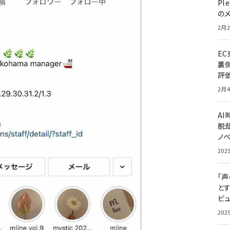
Pl
の
2月2
E
裏
評
2月4
A
脱却
ノ
202
「
と
ビュ
202