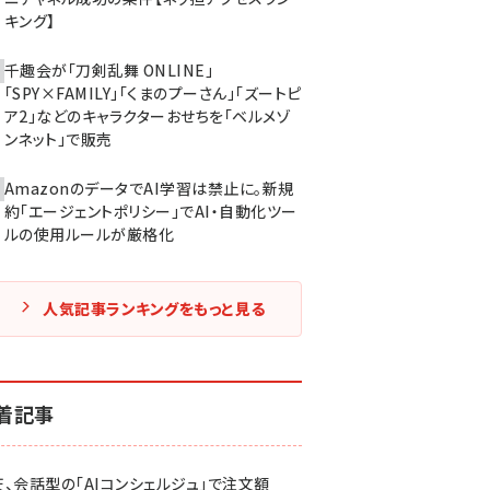
キング】
千趣会が「刀剣乱舞 ONLINE」
「SPY×FAMILY」「くまのプーさん」「ズートピ
ア2」などのキャラクターおせちを「ベルメゾ
ンネット」で販売
AmazonのデータでAI学習は禁止に。新規
約「エージェントポリシー」でAI・自動化ツー
ルの使用ルールが厳格化
人気記事ランキングをもっと見る
着記事
天、会話型の「AIコンシェルジュ」で注文額