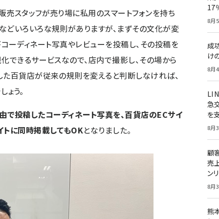
1
販売スタッフが売り場に私用のスマートフォンを持ち
8月5
などいろいろな規則がありますが、まずその文化が変
タッフがコーディネート写真やレビューを投稿し、その投稿を
成
け
視化できるサービスなので、店内で撮影し、その場から
8月4
した百貨店が従来の規則を変えると判断しなければ、
でしょう。
LI
急
RT」経由で投稿したコーディネート写真を、百貨店のECサイ
を
8月3
イトに同時掲載してもOK
となりました。
顧
売
ン
8月3
熊