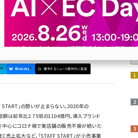
」。デジタル×販売員の力でめざす
」とは
AFF START」。「販売スタッフがもっと正当に評価され
仕掛けるのか？ 小野里寧晃代表取締役に話を聞いた
人
Bluesky
優先するニュース提供元に追加
参加登録はこちら↑
 START」の勢いが止まらない。2020年の
通総額は前年比2.75倍の1104億円。導入ブランド
界を中心にコロナ禍で実店舗の販売不振が続いた
C売上拡大など、「STAFF START」が小売事業