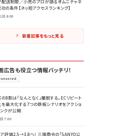
が配送制限／小売のプロが語るオムニチャネ
成功の条件【ネッ担アクセスランキング】
1日 8:00
新着記事をもっと見る
画広告も役立つ情報バッチリ！
ponsored
客の8割は「なんとなく」離脱する。ECリピート
上を最大化する7つの鉄板シナリオをアクショ
リンクが公開
日 7:00
ア評価2.5→3.8へ！ 三陽商会の「SANYO公