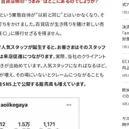
百貨店側の“うまみ”はどこにあるのでしょうか？
式
7月2
という業態自体が“以前と同じ”とはいかなくなり、そ
打ちをかけました。百貨店が生き残りを賭け新しい売
決
EC）」に移行せざるを得ません。
「a
対
で人気スタッフが誕生すると、お客さまはそのスタッフ
7月1
実は来店促進につながります
。実際、当社のクライアント
E
動きが出始めています。人気スタッフになればなるほど、
向
が増え、その場にいないとクレームにつながることも
6月2
をSNS上で公開する販売員も増えています。
欧
ぐ
4月2
サ
時代