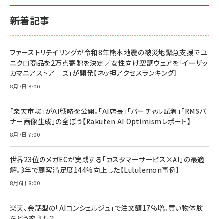
小さな会社は戦略が9割
anan(アンアン)2026/06/24号 No.2500増刊
ルな本質」
スペシャルエディション[王道エンタメの矜持／
￥1,980
新着記事
BTS]
￥2,200
￥1,100
ドリルを売るには穴を売れ
経営メモ 16年の起業家人生で得た知見
ファーストリテイリングが令和8年熊本地震の被災地緊急支援でユ
anan(アンアン)2026/07/08号 No.2502[2026
￥1,815
￥2,750
ニクロ商品を2万点寄贈を決定／女性向け空調ウェアを「イーザッ
年後半、あなたの恋と運命／山田涼介]
カマニアストア―ズ」が開発【ネッ担アクセスランキング】
￥880
Brand Shift(ブランド・シフト): 「信頼」で選ばれ
影響力の武器［新版］：人を動かす七つの原理
8月7日 8:00
る時代の成長戦略
￥3,190
ママ投資家が育休中に１億貯めた株式投資
￥2,420
￥1,870
「楽天市場」がAI戦略を公開。「AI店長」「バーチャル試着」「RMSバ
ナー画像生成」の全ぼう【Rakuten AI Optimismレポート】
フィードバック経営 「沈黙の組織」から「高め合う
マーケティングの真実 P&G・グリコで学んだ失敗
組織」へ
と成長の法則
8月7日 7:00
組織の成果を最大化する ルールのデザイン
￥3,080
￥2,200
￥1,980
世界23位のメガECが実践する「カスタマーサービス×AI」の最適
解。3年で顧客満足度144%向上した【Lululemon事例】
Amazonランキングをもっと見る
Amazonランキングをもっと見る
8月6日 8:00
Amazonランキングをもっと見る
楽天、会話型の「AIコンシェルジュ」で注文額17％増。買い物体験
をどう変えた？