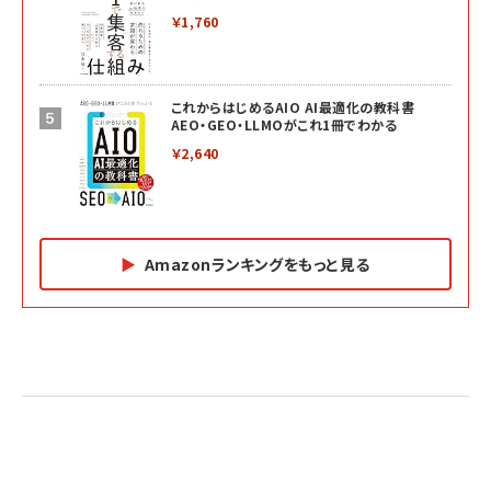
￥1,760
これからはじめるAIO AI最適化の教科書
AEO・GEO・LLMOがこれ1冊でわかる
￥2,640
Amazonランキングをもっと見る
Amazon マーケティング・セールス全般関連書籍 の
Amazon ビジネス・経済関連書籍 の売れ筋ランキン
Amazon 経営戦略関連書籍 の売れ筋ランキング
売れ筋ランキング
グ
更新日時：2026/06/26 19:05
更新日時：2026/06/26 19:05
更新日時：2026/06/26 19:05
2億円を売り上げたプロが教える note×AI 最強の
anan(アンアン)2026/07/01号 No.2501[魅せる
ベインキャピタル 企業価値向上力の秘密
副業
カラダ2026／宮舘涼太]
￥2,640
￥1,870
￥880
イシューからはじめよ［改訂版］――知的生産の「シンプ