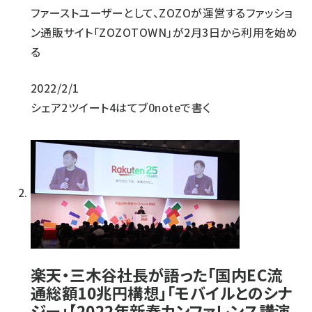
ファーストユーザーとして、ZOZOが運営するファッショ
ン通販サイト「ZOZOTOWN」が2月3日から利用を始め
る
2022/2/1
シェア
2
ツイート
4
はてブ
0
noteで書く
楽天・三木谷社長が語った「国内EC流
通総額10兆円構想」「モバイルとのシナ
ジー」【2022年新春カンファレンス講演