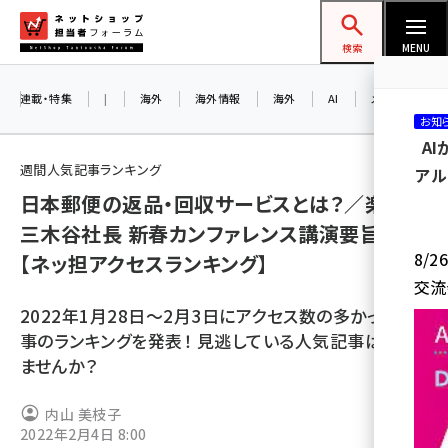
メ
ネットショップ担当者フォーラム
イ
検索
MENU
ン
コ
連載・特集
|
海外
海外情報
海外
AI
メタバース
お知
ン
A
テ
週間人気記事ランキング
アル
ン
日本郵便の返品・回収サービスとは？／楽天
ツ
amazon (2249)
三木谷社長 新春カンファレンス講演要旨
に
8/
【ネッ担アクセスランキング】
yahoo (1901)
移
交流
動
楽天 (1871)
2022年1月28日～2月3日にアクセス数の多かった記
ecbeing (1207)
事のランキングを発表！ 見逃している人気記事はあり
ませんか？
アスクル (1119)
base (1077)
内山 美枝子
2022年2月4日 8:00
ビィ・フォアード (773)