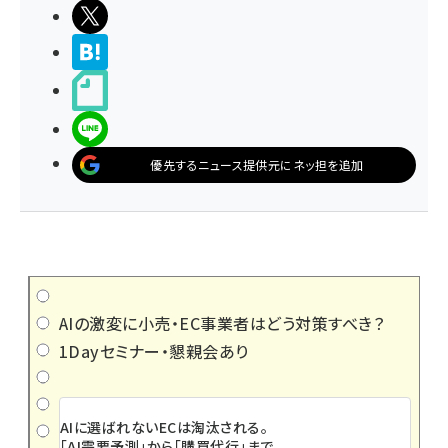
ポストする
>ブクマする
noteで書く
LINEで送る
優先するニュース提供元にネッ担を追加
AIの激変に小売・EC事業者はどう対策すべき？
1Dayセミナー・懇親会あり
AIに選ばれないECは淘汰される。
「AI需要予測」から「購買代行」まで