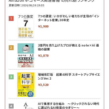
Amazon e-コマース関連書籍 の売れ筋ランキング
更新日時：2026/06/26 19:05
7つの激変: いかがわしい者たちが主役の「イン
ターネット産業」30年史
￥1,980
2億円を売り上げたプロが教える note×AI 最
強の副業
￥1,870
増補改訂版 起業の科学 スタートアップサイエ
ンスVer.2
￥3,520
AIで集客する仕組み ～クリックされない時代
に選ばれるAI検索のセオリー～