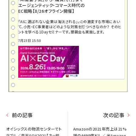
エージェンティック・コマース時代の
EC戦略【8/26オフライン開催】
「AIに選ばれない企業は淘汰される」――。この激変する市場におい
て、小売・EC事業者はどのような対策を打つべきなのか？ そのヒ
ントを学べる1Dayセミナーです。懇親会も実施します。
7月23日 15:50
前の記事
次の記事
オイシックスの物流センターでト
Amazonの2021年売上は21%
ラブル／楽天SOY2021【ネッ担
増の4698億ドル／ 米Amazon