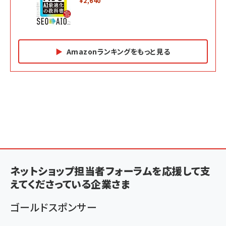
￥2,640
Amazonランキングをもっと見る
Amazon マーケティング・セールス全般関連書籍 の
Amazon ビジネス・経済関連書籍 の売れ筋ランキン
Amazon 経営戦略関連書籍 の売れ筋ランキング
売れ筋ランキング
グ
更新日時：2026/06/26 19:05
更新日時：2026/06/26 19:05
更新日時：2026/06/26 19:05
2億円を売り上げたプロが教える note×AI 最強の
anan(アンアン)2026/07/01号 No.2501[魅せる
ベインキャピタル 企業価値向上力の秘密
副業
カラダ2026／宮舘涼太]
￥2,640
￥1,870
￥880
イシューからはじめよ［改訂版］――知的生産の「シンプ
小さな会社は戦略が9割
anan(アンアン)2026/06/24号 No.2500増刊
ルな本質」
スペシャルエディション[王道エンタメの矜持／
ネットショップ担当者フォーラムを応援して支
￥1,980
BTS]
￥2,200
えてくださっている企業さま
￥1,100
ドリルを売るには穴を売れ
経営メモ 16年の起業家人生で得た知見
ゴールドスポンサー
anan(アンアン)2026/07/08号 No.2502[2026
￥1,815
￥2,750
年後半、あなたの恋と運命／山田涼介]