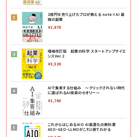
2億円を売り上げたプロが教える note×AI 最
強の副業
￥1,870
増補改訂版 起業の科学 スタートアップサイエ
ンスVer.2
￥3,520
AIで集客する仕組み ～クリックされない時代
に選ばれるAI検索のセオリー～
￥1,760
これからはじめるAIO AI最適化の教科書
AEO・GEO・LLMOがこれ1冊でわかる