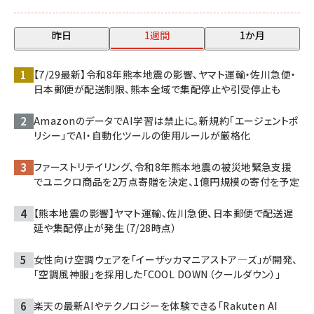
昨日
1週間
1か月
【7/29最新】令和8年熊本地震の影響、ヤマト運輸・佐川急便・
日本郵便が配送制限、熊本全域で集配停止や引受停止も
AmazonのデータでAI学習は禁止に。新規約「エージェントポ
リシー」でAI・自動化ツールの使用ルールが厳格化
ファーストリテイリング、令和8年熊本地震の被災地緊急支援
でユニクロ商品を2万点寄贈を決定、1億円規模の寄付を予定
【熊本地震の影響】ヤマト運輸、佐川急便、日本郵便で配送遅
延や集配停止が発生（7/28時点）
女性向け空調ウェアを「イーザッカマニアストア―ズ」が開発、
「空調風神服」を採用した「COOL DOWN（クールダウン）」
楽天の最新AIやテクノロジーを体験できる「Rakuten AI