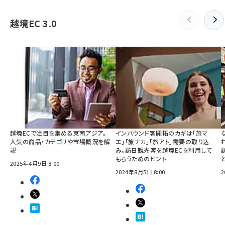
越境EC 3.0
越境ECで注目を集める東南アジア。
インバウンド客開拓のカギは「旅マ
人気の商品・カテゴリや市場概況を解
エ」「旅ナカ」「旅アト」需要の取り込
説
み。訪日観光客を越境ECを利用して
もらうためのヒント
2025年4月9日 8:00
2024年8月5日 8:00
2