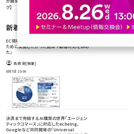
が開発【ネッ担アクセスランキン
グ】
revico (744)
新着記事
EC現場の実態。担当者の8割「ノンコア業務の
ために実施したかった施策や顧客対応を諦め
参加登録はこちら↑
た」
鳥栖 剛
[執筆]
8月7日 10:00
決済まで完結するAI購買の世界「エージェン
ティックコマース」に対応したecbeing、
Googleなど共同開発の「Universal