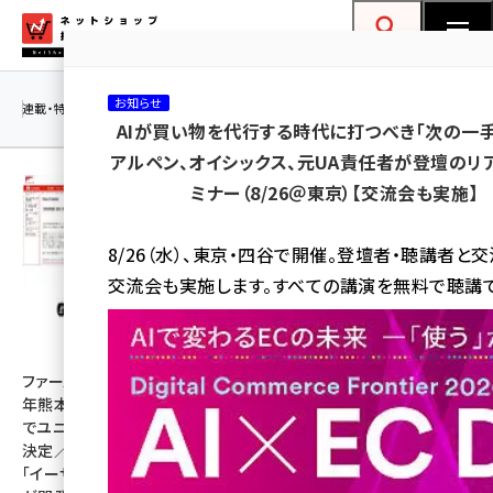
メ
ネットショップ担当者フォーラム
イ
検索
MENU
ン
お知らせ
コ
連載・特集
|
海外
海外情報
海外
AI
メタバース
AIが買い物を代行する時代に打つべき「次の一手
ン
アルペン、オイシックス、元UA責任者が登壇のリ
テ
ミナー（8/26＠東京）【交流会も実施】
ン
ツ
amazon (2253)
8/26（水）、東京・四谷で開催。登壇者・聴講者と
に
交流会も実施します。すべての講演を無料で聴講で
yahoo (1905)
移
動
楽天 (1873)
ecbeing (1210)
ファーストリテイリングが令和8
「楽天市場」がAI戦略を公開。
年熊本地震の被災地緊急支援
「AI店長」「バーチャル試着」
アスクル (1122)
でユニクロ商品を2万点寄贈を
「RMSバナー画像生成」の全ぼ
決定／女性向け空調ウェアを
う【Rakuten AI Optimismレ
base (1079)
「イーザッカマニアストア―ズ」
ポート】
ビィ・フォアード (776)