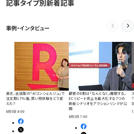
記事タイプ別新着記事
事例・インタビュー
楽天、会話型の「AIコンシェルジュ」で
顧客の8割は「なんとなく」離脱する。
注文額17％増。買い物体験をどう変
ECリピート売上を最大化する7つの
えた？
鉄板シナリオをアクションリンクが公
開
8月5日 8:00
7
8月3日 7:00