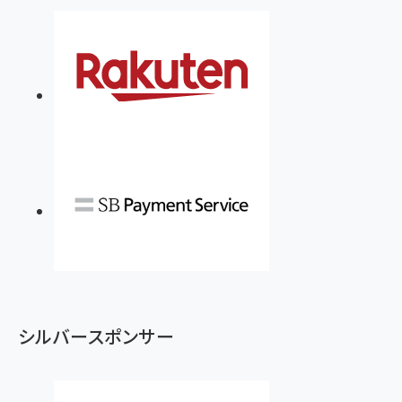
￥880
Brand Shift(ブランド・シフト): 「信頼」で選ばれ
影響力の武器［新版］：人を動かす七つの原理
る時代の成長戦略
￥3,190
ママ投資家が育休中に１億貯めた株式投資
￥2,420
￥1,870
フィードバック経営 「沈黙の組織」から「高め合う
マーケティングの真実 P&G・グリコで学んだ失敗
組織」へ
と成長の法則
組織の成果を最大化する ルールのデザイン
￥3,080
￥2,200
￥1,980
Amazonランキングをもっと見る
Amazonランキングをもっと見る
Amazonランキングをもっと見る
シルバースポンサー