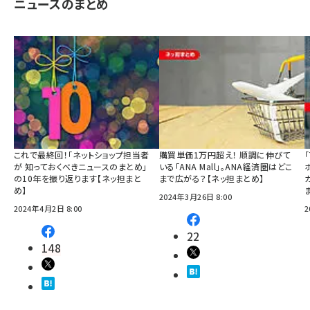
ニュースのまとめ
これで最終回！「ネットショップ担当者
購買単価1万円超え！ 順調に伸びて
が 知っておくべきニュースのまとめ」
いる「ANA Mall」。ANA経済圏はどこ
の10年を振り返ります【ネッ担まと
まで広がる？【ネッ担まとめ】
め】
2024年3月26日 8:00
2024年4月2日 8:00
2
22
148