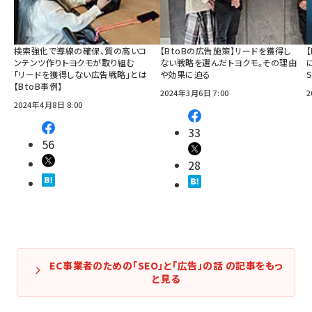
検索強化で導線の確保、質の高いコ
【BtoBの広告施策】リードを獲得し
ンテンツ作り――トヨクモが取り組む
ない戦略を選んだトヨクモ。その理由
「リードを獲得しない広告戦略」とは
や効果に迫る
【BtoB事例】
2024年3月6日 7:00
2
2024年4月8日 8:00
33
56
28
EC事業者のための「SEO」と「広告」の話 の記事をもっ
と見る