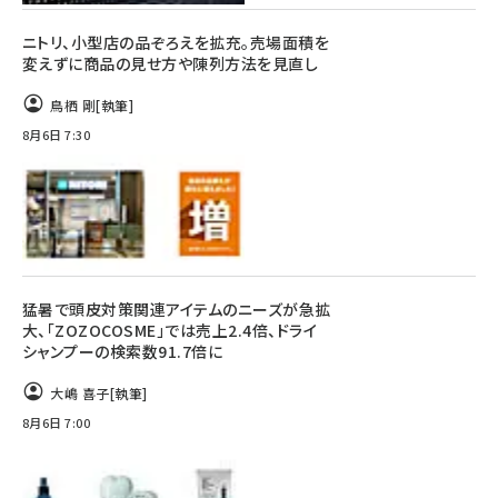
ニトリ、小型店の品ぞろえを拡充。売場面積を
変えずに商品の見せ方や陳列方法を見直し
鳥栖 剛
[執筆]
8月6日 7:30
猛暑で頭皮対策関連アイテムのニーズが急拡
大、「ZOZOCOSME」では売上2.4倍、ドライ
シャンプーの検索数91.7倍に
大嶋 喜子
[執筆]
8月6日 7:00