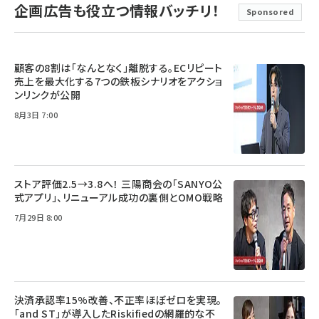
企画広告も役立つ情報バッチリ！
Sponsored
顧客の8割は「なんとなく」離脱する。ECリピート
売上を最大化する7つの鉄板シナリオをアクショ
ンリンクが公開
8月3日 7:00
ストア評価2.5→3.8へ！ 三陽商会の「SANYO公
式アプリ」、リニューアル成功の裏側とOMO戦略
7月29日 8:00
決済承認率15%改善、不正率ほぼゼロを実現。
「and ST」が導入したRiskifiedの網羅的な不