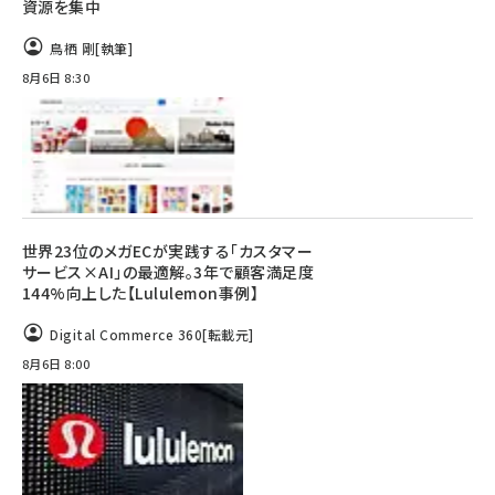
資源を集中
鳥栖 剛
[執筆]
8月6日 8:30
世界23位のメガECが実践する「カスタマー
サービス×AI」の最適解。3年で顧客満足度
144%向上した【Lululemon事例】
Digital Commerce 360
[転載元]
8月6日 8:00