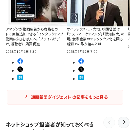
アマゾンが動画広告から商品をカー
オイシックス・ラ・大地、球団経営は
トに直接追加できる「インタラクティブ
「テストマーケティング」「認知拡大」の
動画広告」を導入へ。「プライムビデ
場。食品産業のテックタウン化を図る
オ」視聴者に購買促進
新潟での取り組みとは
2
2025年10月1日 8:30
2025年8月12日 7:00
通販新聞ダイジェスト の記事をもっと見る
ネットショップ担当者が知っておくべき