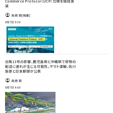
Commerce Protocol（UCP）仕様を独自実
装
鳥栖 剛
[執筆]
8月7日 9:30
台風13号の影響、鹿児島県と沖縄県で荷物の
配送に遅れが生じる可能性。ヤマト運輸、佐川
急便と日本郵便が公表
鳥栖 剛
8月7日 9:00