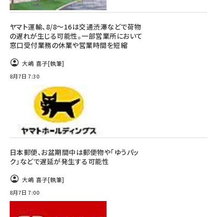
ヤマト運輸、8/8～16は交通渋滞などで荷物
の遅れが生じる可能性。一部営業所において
窓口受付業務の休業や営業時間を短縮
大嶋 喜子
[執筆]
8月7日 7:30
日本郵便、お盆期間中は郵便物や「ゆうパッ
ク」などで遅延が発生する可能性
大嶋 喜子
[執筆]
8月7日 7:00