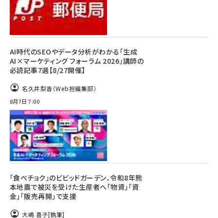
AI時代のSEOやデータ分析がわかる「生成
AI×マーケティング フォーラム 2026」講師の
必読記事7選【8/27開催】
名久井梨香（Web担編集部）
8月7日 7:00
「食べチョク」のビビッドガーデン、令和8年熊
本地震で被災を受けた生産者へ「物資」「資
金」「販売再開」で支援
大嶋 喜子
[執筆]