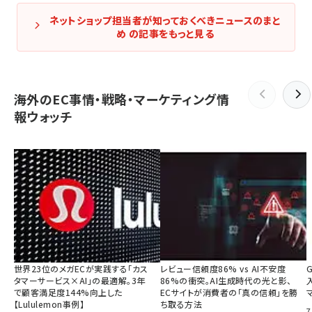
ネットショップ担当者が知っておくべきニュースのまと
め の記事をもっと見る
海外のEC事情・戦略・マーケティング情
報ウォッチ
世界23位のメガECが実践する「カス
レビュー信頼度86% vs AI不安度
タマーサービス×AI」の最適解。3年
86%の衝突。AI生成時代の光と影、
で顧客満足度144%向上した
ECサイトが消費者の「真の信頼」を勝
【Lululemon事例】
ち取る方法
7