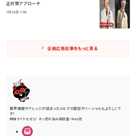
正対策アプローチ
7月14日 7:00
企画広告記事をもっと見る
業界情報やナレッジが詰まったメルマガ配信やソーシャルもよろしくで
す！
姉妹サイトもぜひ：
ネッ担お悩み相談室
・
Web担
メルマガ