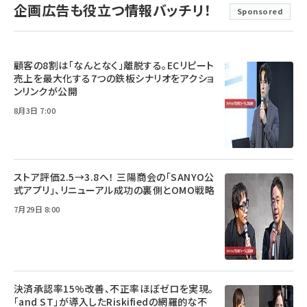
企画広告も役立つ情報バッチリ！
Sponsored
顧客の8割は「なんとなく」離脱する。ECリピート
売上を最大化する7つの鉄板シナリオをアクショ
ンリンクが公開
8月3日 7:00
ストア評価2.5→3.8へ！ 三陽商会の「SANYO公
式アプリ」、リニューアル成功の裏側とOMO戦略
7月29日 8:00
決済承認率15%改善、不正率ほぼゼロを実現。
「and ST」が導入したRiskifiedの網羅的な不