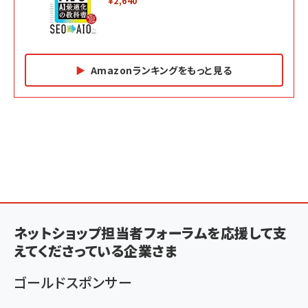
￥2,640
Amazonランキングをもっと見る
Amazon マーケティング・セールス全般関連書籍 の
Amazon ビジネス・経済関連書籍 の売れ筋ランキン
Amazon 経営戦略関連書籍 の売れ筋ランキング
売れ筋ランキング
グ
更新日時：2026/06/26 19:05
更新日時：2026/06/26 19:05
更新日時：2026/06/26 19:05
2億円を売り上げたプロが教える note×AI 最強の
anan(アンアン)2026/07/01号 No.2501[魅せる
ベインキャピタル 企業価値向上力の秘密
副業
カラダ2026／宮舘涼太]
￥2,640
￥1,870
￥880
イシューからはじめよ［改訂版］――知的生産の「シンプ
小さな会社は戦略が9割
anan(アンアン)2026/06/24号 No.2500増刊
ルな本質」
スペシャルエディション[王道エンタメの矜持／
ネットショップ担当者フォーラムを応援して支
￥1,980
BTS]
￥2,200
えてくださっている企業さま
￥1,100
ドリルを売るには穴を売れ
経営メモ 16年の起業家人生で得た知見
ゴールドスポンサー
anan(アンアン)2026/07/08号 No.2502[2026
￥1,815
￥2,750
年後半、あなたの恋と運命／山田涼介]