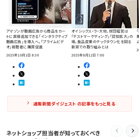
アマゾンが動画広告から商品をカー
オイシックス・ラ・大地、球団経営は
トに直接追加できる「インタラクティブ
「テストマーケティング」「認知拡大」の
動画広告」を導入へ。「プライムビデ
場。食品産業のテックタウン化を図る
オ」視聴者に購買促進
新潟での取り組みとは
2
2025年10月1日 8:30
2025年8月12日 7:00
通販新聞ダイジェスト の記事をもっと見る
ネットショップ担当者が知っておくべき