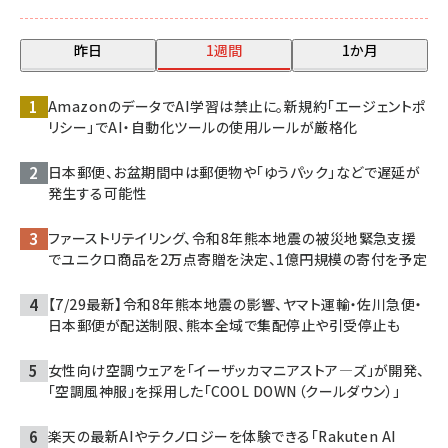
昨日
1週間
1か月
AmazonのデータでAI学習は禁止に。新規約「エージェントポ
リシー」でAI・自動化ツールの使用ルールが厳格化
日本郵便、お盆期間中は郵便物や「ゆうパック」などで遅延が
発生する可能性
ファーストリテイリング、令和8年熊本地震の被災地緊急支援
でユニクロ商品を2万点寄贈を決定、1億円規模の寄付を予定
【7/29最新】令和8年熊本地震の影響、ヤマト運輸・佐川急便・
日本郵便が配送制限、熊本全域で集配停止や引受停止も
女性向け空調ウェアを「イーザッカマニアストア―ズ」が開発、
「空調風神服」を採用した「COOL DOWN（クールダウン）」
楽天の最新AIやテクノロジーを体験できる「Rakuten AI