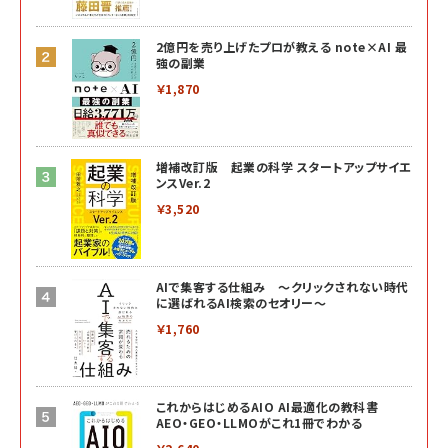
2億円を売り上げたプロが教える note×AI 最
強の副業
￥1,870
増補改訂版 起業の科学 スタートアップサイエ
ンスVer.2
￥3,520
AIで集客する仕組み ～クリックされない時代
に選ばれるAI検索のセオリー～
￥1,760
これからはじめるAIO AI最適化の教科書
AEO・GEO・LLMOがこれ1冊でわかる