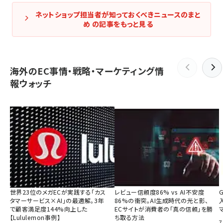
ネットショップ担当者が知っておくべきニュースのまと
め の記事をもっと見る
海外のEC事情・戦略・マーケティング情
報ウォッチ
世界23位のメガECが実践する「カス
レビュー信頼度86% vs AI不安度
タマーサービス×AI」の最適解。3年
86%の衝突。AI生成時代の光と影、
で顧客満足度144%向上した
ECサイトが消費者の「真の信頼」を勝
【Lululemon事例】
ち取る方法
7