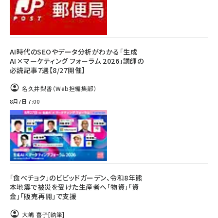
AI時代のSEOやデータ分析がわかる「生成
AI×マーケティング フォーラム 2026」講師の
必読記事7選【8/27開催】
名久井梨香（Web担編集部）
8月7日 7:00
「食べチョク」のビビッドガーデン、令和8年熊
本地震で被災を受けた生産者へ「物資」「資
金」「販売再開」で支援
大嶋 喜子
[執筆]