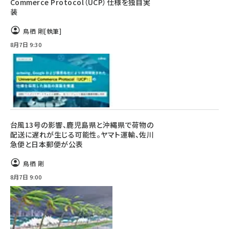
Commerce Protocol（UCP）仕様を独自実
装
鳥栖 剛
[執筆]
8月7日 9:30
台風13号の影響、鹿児島県と沖縄県で荷物の
配送に遅れが生じる可能性。ヤマト運輸、佐川
急便と日本郵便が公表
鳥栖 剛
8月7日 9:00