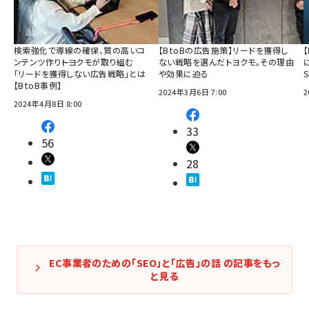
検索強化で導線の確保、質の高いコ
【BtoBの広告施策】リードを獲得し
ンテンツ作り――トヨクモが取り組む
ない戦略を選んだトヨクモ。その理由
「リードを獲得しない広告戦略」とは
や効果に迫る
【BtoB事例】
2024年3月6日 7:00
2
2024年4月8日 8:00
33
56
28
EC事業者のための「SEO」と「広告」の話 の記事をもっ
と見る