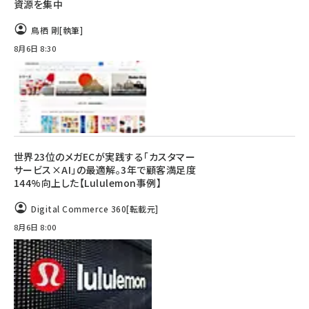
資源を集中
鳥栖 剛
[執筆]
8月6日 8:30
世界23位のメガECが実践する「カスタマー
サービス×AI」の最適解。3年で顧客満足度
144%向上した【Lululemon事例】
Digital Commerce 360
[転載元]
8月6日 8:00