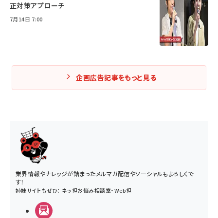
正対策アプローチ
7月14日 7:00
企画広告記事をもっと見る
業界情報やナレッジが詰まったメルマガ配信やソーシャルもよろしくで
す！
姉妹サイトもぜひ：
ネッ担お悩み相談室
・
Web担
メルマガ