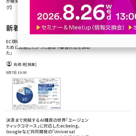
が開発【ネッ担アクセスランキン
グ】
revico (744)
新着記事
EC現場の実態。担当者の8割「ノンコア業務の
ために実施したかった施策や顧客対応を諦め
参加登録はこちら↑
た」
鳥栖 剛
[執筆]
8月7日 10:00
決済まで完結するAI購買の世界「エージェン
ティックコマース」に対応したecbeing、
Googleなど共同開発の「Universal