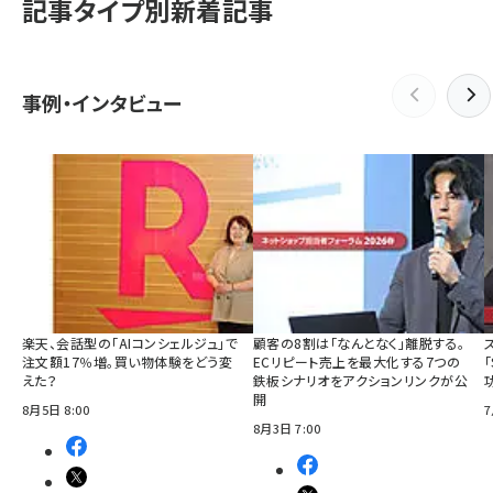
記事タイプ別新着記事
事例・インタビュー
楽天、会話型の「AIコンシェルジュ」で
顧客の8割は「なんとなく」離脱する。
注文額17％増。買い物体験をどう変
ECリピート売上を最大化する7つの
えた？
鉄板シナリオをアクションリンクが公
開
8月5日 8:00
7
8月3日 7:00