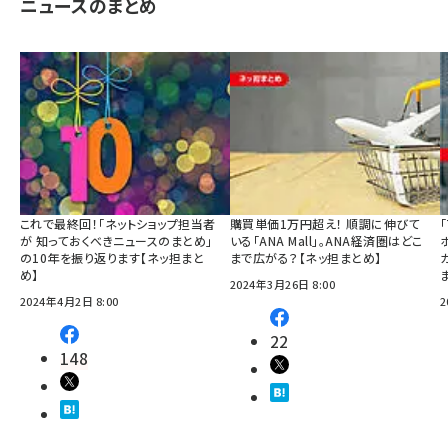
ニュースのまとめ
これで最終回！「ネットショップ担当者
購買単価1万円超え！ 順調に伸びて
が 知っておくべきニュースのまとめ」
いる「ANA Mall」。ANA経済圏はどこ
の10年を振り返ります【ネッ担まと
まで広がる？【ネッ担まとめ】
め】
2024年3月26日 8:00
2024年4月2日 8:00
2
22
148