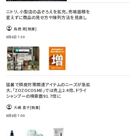
ニトリ、小型店の品ぞろえを拡充。売場面積を
変えずに商品の見せ方や陳列方法を見直し
鳥栖 剛
[執筆]
8月6日 7:30
猛暑で頭皮対策関連アイテムのニーズが急拡
大、「ZOZOCOSME」では売上2.4倍、ドライ
シャンプーの検索数91.7倍に
大嶋 喜子
[執筆]
8月6日 7:00