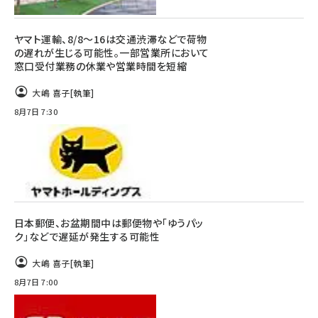
ヤマト運輸、8/8～16は交通渋滞などで荷物
の遅れが生じる可能性。一部営業所において
窓口受付業務の休業や営業時間を短縮
大嶋 喜子
[執筆]
8月7日 7:30
日本郵便、お盆期間中は郵便物や「ゆうパッ
ク」などで遅延が発生する可能性
大嶋 喜子
[執筆]
8月7日 7:00