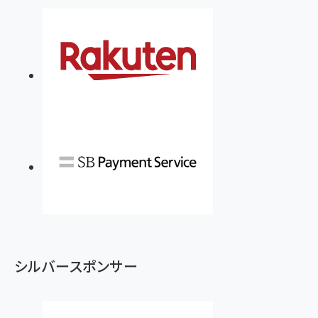
￥880
Brand Shift(ブランド・シフト): 「信頼」で選ばれ
影響力の武器［新版］：人を動かす七つの原理
る時代の成長戦略
￥3,190
ママ投資家が育休中に１億貯めた株式投資
￥2,420
￥1,870
フィードバック経営 「沈黙の組織」から「高め合う
マーケティングの真実 P&G・グリコで学んだ失敗
組織」へ
と成長の法則
組織の成果を最大化する ルールのデザイン
￥3,080
￥2,200
￥1,980
Amazonランキングをもっと見る
Amazonランキングをもっと見る
Amazonランキングをもっと見る
シルバースポンサー