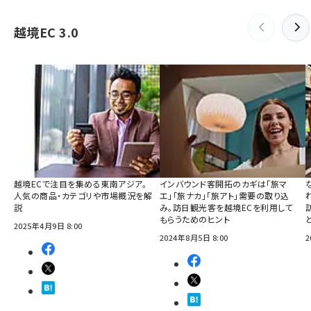
越境EC 3.0
越境ECで注目を集める東南アジア。
インバウンド客開拓のカギは「旅マ
人気の商品・カテゴリや市場概況を解
エ」「旅ナカ」「旅アト」需要の取り込
説
み。訪日観光客を越境ECを利用して
もらうためのヒント
2025年4月9日 8:00
2024年8月5日 8:00
2