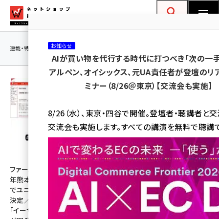
メ
ネットショップ担当者フォーラム
イ
検索
MENU
ン
お知らせ
コ
連載・特集
|
海外
海外情報
海外
AI
メタバース
AIが買い物を代行する時代に打つべき「次の一手
ン
アルペン、オイシックス、元UA責任者が登壇のリ
テ
ミナー（8/26＠東京）【交流会も実施】
ン
ツ
amazon (2255)
8/26（水）、東京・四谷で開催。登壇者・聴講者と
に
交流会も実施します。すべての講演を無料で聴講で
yahoo (1906)
移
動
楽天 (1874)
ecbeing (1210)
ファーストリテイリングが令和8
「楽天市場」がAI戦略を公開。
年熊本地震の被災地緊急支援
「AI店長」「バーチャル試着」
アスクル (1122)
でユニクロ商品を2万点寄贈を
「RMSバナー画像生成」の全ぼ
決定／女性向け空調ウェアを
う【Rakuten AI Optimismレ
base (1081)
「イーザッカマニアストア―ズ」
ポート】
ビィ・フォアード (776)